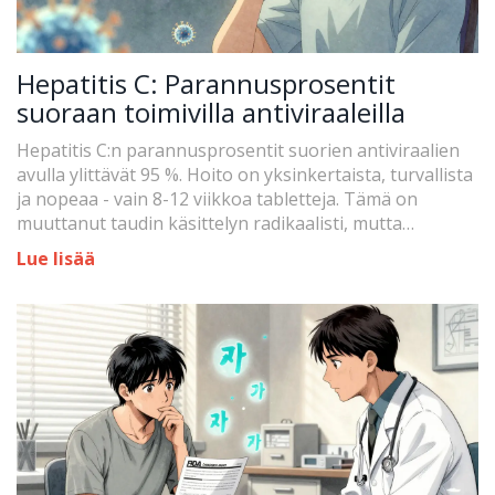
Hepatitis C: Parannusprosentit
suoraan toimivilla antiviraaleilla
Hepatitis C:n parannusprosentit suorien antiviraalien
avulla ylittävät 95 %. Hoito on yksinkertaista, turvallista
ja nopeaa - vain 8-12 viikkoa tabletteja. Tämä on
muuttanut taudin käsittelyn radikaalisti, mutta
saavutettavuus on edelleen ongelma.
Lue lisää