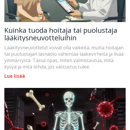
Kuinka tuoda hoitaja tai puolustaja
lääkitysneuvotteluihin
Lääkitysneuvottelut voivat olla vaikeita, mutta hoitajan
tai puolustajan läsnäolo vähentää lääkevirheitä ja lisää
ymmärrystä. Tässä opas, miten valmistautua, mitä
kysyä ja mitä tehdä, jos vastustus tulee.
Lue lisää