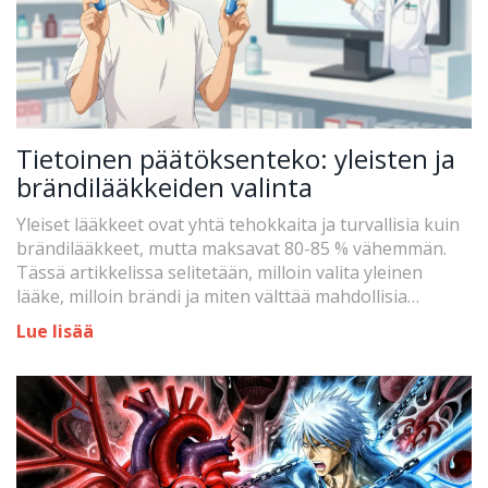
Tietoinen päätöksenteko: yleisten ja
brändilääkkeiden valinta
Yleiset lääkkeet ovat yhtä tehokkaita ja turvallisia kuin
brändilääkkeet, mutta maksavat 80-85 % vähemmän.
Tässä artikkelissa selitetään, milloin valita yleinen
lääke, milloin brändi ja miten välttää mahdollisia
ongelmia.
Lue lisää