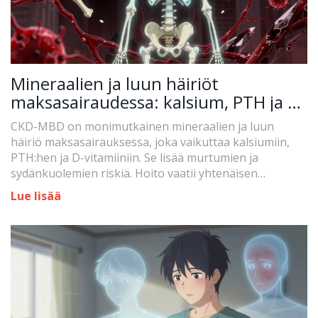
Mineraalien ja luun häiriöt
maksasairaudessa: kalsium, PTH ja D-
vitamiini
CKD-MBD on monimutkainen mineraalien ja luun
häiriö maksasairauksessa, joka vaikuttaa kalsiumiin,
PTH:hen ja D-vitamiiniin. Se lisää murtumien ja
sydänkuolemien riskiä. Hoito vaatii yhtenäisen
lähestymistavan.
Lue lisää