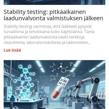
Stability testing: pitkäaikainen
laadunvalvonta valmistuksen jälkeen
Stability testing varmistaa, että lääkkeet pysyvät
turvallisina ja tehokkaina koko käyttöiänsä. Tämä
pitkäaikainen laadunvalvonta vaatii tarkkoja
olosuhteita, laboratoriokokeita ja säännösten
noudattamista - ja se estää vaarallisia lääkepalautuksia.
Lue lisää