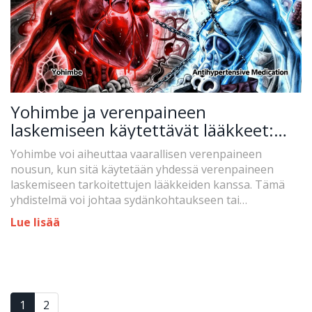
Yohimbe ja verenpaineen
laskemiseen käytettävät lääkkeet:
Korkea verenpaine ja sydänriskit
Yohimbe voi aiheuttaa vaarallisen verenpaineen
nousun, kun sitä käytetään yhdessä verenpaineen
laskemiseen tarkoitettujen lääkkeiden kanssa. Tämä
yhdistelmä voi johtaa sydänkohtaukseen tai
aivohalvaukseen. Älä käytä yohimbea, jos sinulla on
Lue lisää
korkea verenpaine.
1
2