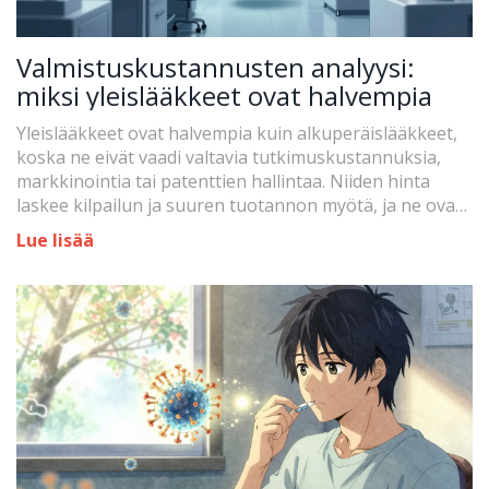
Valmistuskustannusten analyysi:
miksi yleislääkkeet ovat halvempia
Yleislääkkeet ovat halvempia kuin alkuperäislääkkeet,
koska ne eivät vaadi valtavia tutkimuskustannuksia,
markkinointia tai patenttien hallintaa. Niiden hinta
laskee kilpailun ja suuren tuotannon myötä, ja ne ovat
yhtä turvallisia ja tehokkaita.
Lue lisää