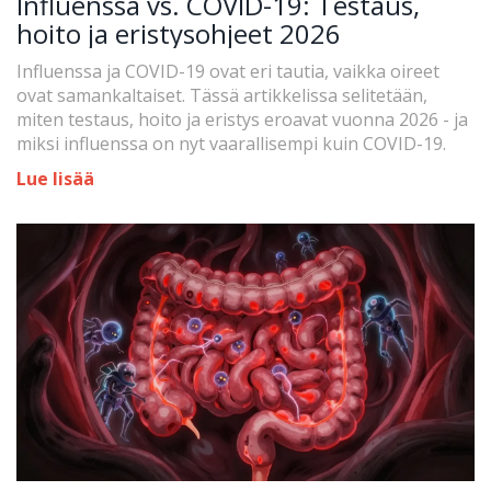
Influenssa vs. COVID-19: Testaus,
hoito ja eristysohjeet 2026
Influenssa ja COVID-19 ovat eri tautia, vaikka oireet
ovat samankaltaiset. Tässä artikkelissa selitetään,
miten testaus, hoito ja eristys eroavat vuonna 2026 - ja
miksi influenssa on nyt vaarallisempi kuin COVID-19.
Lue lisää