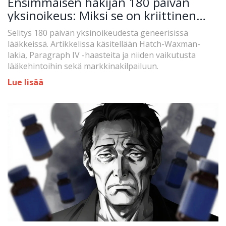
Ensimmäisen hakijan 180 päivän
yksinoikeus: Miksi se on kriittinen
lääketekniikassa?
Selitys 180 päivän yksinoikeudesta geneerisissä
lääkkeissä. Artikkelissa käsitellään Hatch-Waxman-
lakia, Paragraph IV -haasteita ja niiden vaikutusta
lääkehintoihin sekä markkinakilpailuun.
Lue lisää