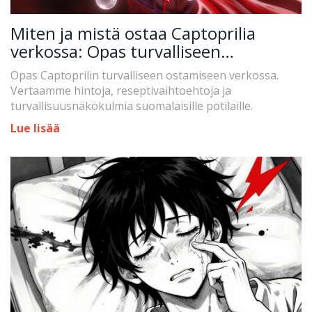
Miten ja mistä ostaa Captoprilia
verkossa: Opas turvalliseen
hankintaan
Opas Captoprilin turvalliseen ostamiseen verkossa.
Vertaamme hintoja, reseptivaihtoehtoja ja
turvallisuusnäkökulmia suomalaisille potilaille.
Lue lisää