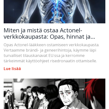
Miten ja mistä ostaa Actonel-
verkkokaupasta: Opas, hinnat ja
turvallisuus
Opas Actonel-lääkkeen ostamiseen verkkokaupasta.
Vertaamme brändi- ja geneerihintoja, käymme läpi
turvalliset tilauskanavat EU:ssa ja kerromme
tärkeimmät käyttöohjeet risedronaatin ottamiselle.
Lue lisää