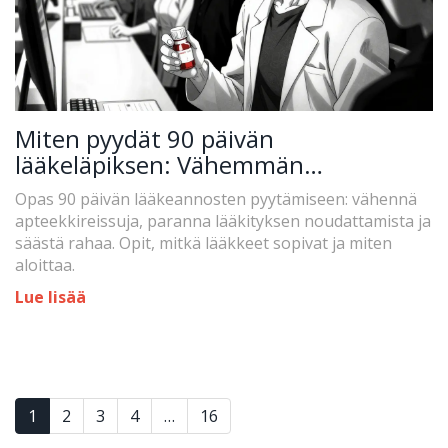
Miten pyydät 90 päivän
lääkeläpiksen: Vähemmän
apteekkireissuja ja säästöjä
Opas 90 päivän lääkeannosten pyytämiseen: vähennä
apteekkireissuja, paranna lääkityksen noudattamista ja
säästä rahaa. Opit, mitkä lääkkeet sopivat ja miten
aloittaa.
Lue lisää
1
2
3
4
…
16