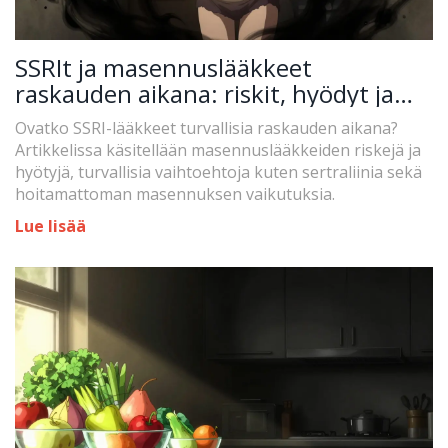
SSRIt ja masennuslääkkeet
raskauden aikana: riskit, hyödyt ja
turvalliset vaihtoehdot
Ovatko SSRI-lääkkeet turvallisia raskauden aikana?
Artikkelissa käsitellään masennuslääkkeiden riskejä ja
hyötyjä, turvallisia vaihtoehtoja kuten sertraliinia sekä
hoitamattoman masennuksen vaikutuksia.
Lue lisää