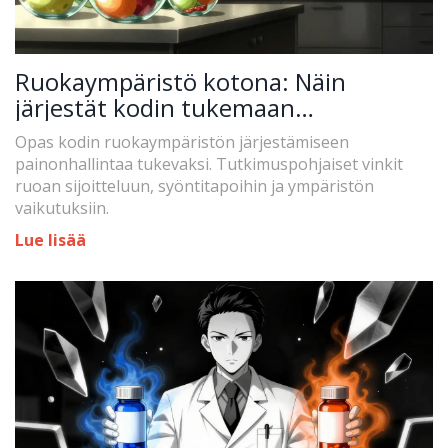
Ruokaympäristö kotona: Näin
järjestät kodin tukemaan
painonhallintaa
Opas kodin ruokaympäristön järjestämiseen
painonhallintaa tukevaksi. Tutkimuspohjaiset vinkit
ruoan sijoitteluun, syöntitapoihin ja ympäristön
vaikutuksiin.
Lue lisää