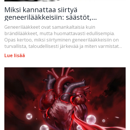
Miksi kannattaa siirtyä
geneerilääkkeisiin: säästöt,
turvallisuus ja todelliset hyödyt
Geneerilääkkeet ovat samankaltaisia kuin
brändilääkkeet, mutta huomattavasti edullisempia.
Opas kertoo, miksi siirtyminen geneerilääkkeisiin on
turvallista, taloudellisesti järkevää ja miten varmistat
oikean hoidon.
Lue lisää