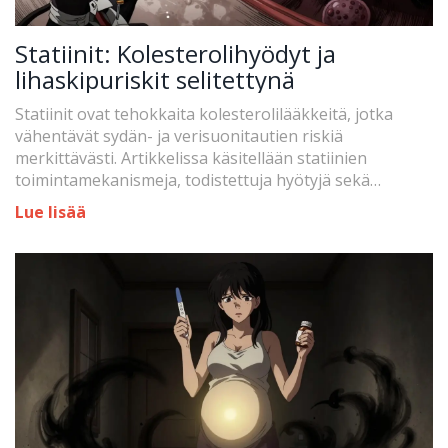
Statiinit: Kolesterolihyödyt ja
lihaskipuriskit selitettynä
Statiinit ovat tehokkaita kolesterolilääkkeitä, jotka
vähentävät sydän- ja verisuonitautien riskiä
merkittävästi. Artikkelissa käsitellään statiinien
toimintamekanismeja, todistettuja hyötyjä sekä
lihaskipuihin liittyviä riskejä ja ratkaisuja.
Lue lisää