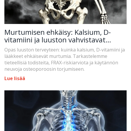
Murtumisen ehkäisy: Kalsium, D-
vitamiini ja luuston vahvistavat
lääkkeet
Opas luuston terveyteen: kuinka kalsium, D-vitamiini ja
lääkkeet ehkäisevät murtumia. Tarkastelemme
tieteellisiä todisteita, FRAX-riskiarviota ja käytännön
neuvoja osteoporoosin torjumiseen.
Lue lisää