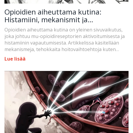
Opioidien aiheuttama kutina:
Histamiini, mekanismit ja
hoitovaihtoehdot
Opioidien aiheuttama kutina on yleinen sivuvaikutus,
joka johtuu mu-opioidireseptorien aktivoitumisesta ja
histamiinin vapautumisesta. Artikkelissa käsitellään
mekanismeja, tehokkaita hoitovaihtoehtoja kuten
nalbufiinia sekä potilaskokemuksia.
Lue lisää