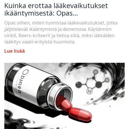
Kuinka erottaa lääkevaikutukset
ikääntymisestä: Opas
seniorilääkityksen tunnistamiseen
Opas siihen, miten tunnistaa lääkevaikutukset, jotka
jäljittelevät ikääntymistä ja demenssia. Käytännön
vinkit, Beers-kriteerit ja tietoa siitä, miksi iäkkäiden
lääkitys vaatii erityistä huomiota.
Lue lisää