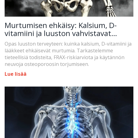
Murtumisen ehkäisy: Kalsium, D-
vitamiini ja luuston vahvistavat
lääkkeet
Opas luuston terveyteen: kuinka kalsium, D-vitamiini ja
lääkkeet ehkäisevät murtumia. Tarkastelemme
tieteellisiä todisteita, FRAX-riskiarviota ja käytännön
neuvoja osteoporoosin torjumiseen.
Lue lisää