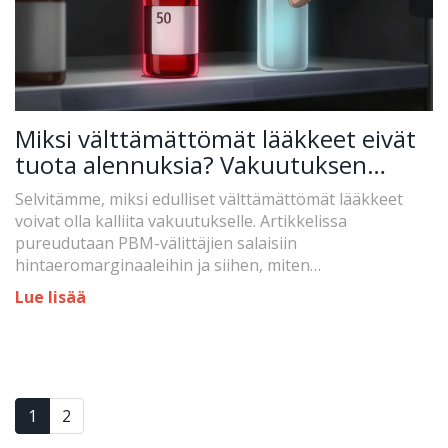
Miksi välttämättömät lääkkeet eivät
tuota alennuksia? Vakuutuksen
todellinen maksu
Selvitämme, miksi edulliset välttämättömät lääkkeet
voivat olla kalliita vakuutukselle. Artikkelissa
pureudutaan PBM-välittäjien salaisiin
hintaeromarginaaleihin ja siihen, miten
brändilääkkeiden alennukset vinouttavat markkinoita.
Lue lisää
1
2