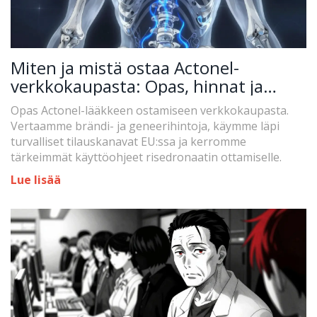
Miten ja mistä ostaa Actonel-
verkkokaupasta: Opas, hinnat ja
turvallisuus
Opas Actonel-lääkkeen ostamiseen verkkokaupasta.
Vertaamme brändi- ja geneerihintoja, käymme läpi
turvalliset tilauskanavat EU:ssa ja kerromme
tärkeimmät käyttöohjeet risedronaatin ottamiselle.
Lue lisää