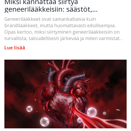
Miksi kannattaa siirtyä
geneerilääkkeisiin: säästöt,
turvallisuus ja todelliset hyödyt
Geneerilääkkeet ovat samankaltaisia kuin
brändilääkkeet, mutta huomattavasti edullisempia.
Opas kertoo, miksi siirtyminen geneerilääkkeisiin on
turvallista, taloudellisesti järkevää ja miten varmistat
oikean hoidon.
Lue lisää