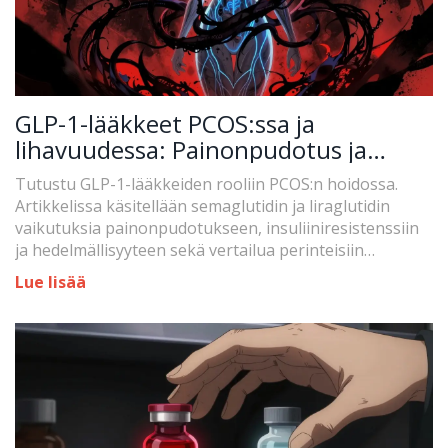
GLP-1-lääkkeet PCOS:ssa ja
lihavuudessa: Painonpudotus ja
metaboliset hyödyt
Tutustu GLP-1-lääkkeiden rooliin PCOS:n hoidossa.
Artikkelissa käsitellään semaglutidin ja liraglutidin
vaikutuksia painonpudotukseen, insuliiniresistenssiin
ja hedelmällisyyteen sekä vertailua perinteisiin
hoitomuotoihin.
Lue lisää