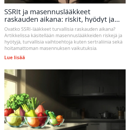
SSRIt ja masennuslääkkeet
raskauden aikana: riskit, hyödyt ja
turvalliset vaihtoehdot
Ovatko SSRI-lääkkeet turvallisia raskauden aikana?
Artikkelissa käsitellään masennuslääkkeiden riskejä ja
hyötyjä, turvallisia vaihtoehtoja kuten sertraliinia sekä
hoitamattoman masennuksen vaikutuksia.
Lue lisää