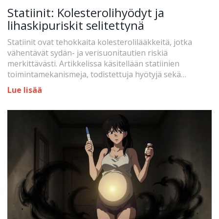
Statiinit: Kolesterolihyödyt ja
lihaskipuriskit selitettynä
Statiinit ovat tehokkaita kolesterolilääkkeitä, jotka
vähentävät sydän- ja verisuonitautien riskiä
merkittävästi. Artikkelissa käsitellään statiinien
toimintamekanismeja, todistettuja hyötyjä sekä
lihaskipuihin liittyviä riskejä ja ratkaisuja.
Lue lisää