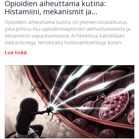
Opioidien aiheuttama kutina:
Histamiini, mekanismit ja
hoitovaihtoehdot
Opioidien aiheuttama kutina on yleinen sivuvaikutus,
joka johtuu mu-opioidireseptorien aktivoitumisesta ja
histamiinin vapautumisesta. Artikkelissa käsitellään
mekanismeja, tehokkaita hoitovaihtoehtoja kuten
nalbufiinia sekä potilaskokemuksia.
Lue lisää