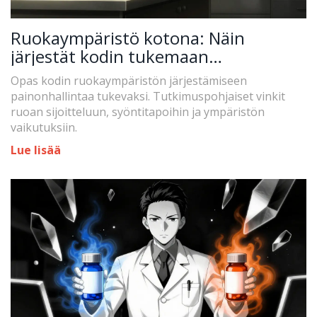
Ruokaympäristö kotona: Näin
järjestät kodin tukemaan
painonhallintaa
Opas kodin ruokaympäristön järjestämiseen
painonhallintaa tukevaksi. Tutkimuspohjaiset vinkit
ruoan sijoitteluun, syöntitapoihin ja ympäristön
vaikutuksiin.
Lue lisää