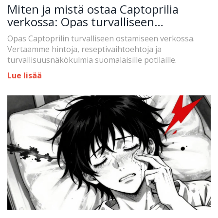
Miten ja mistä ostaa Captoprilia
verkossa: Opas turvalliseen
hankintaan
Opas Captoprilin turvalliseen ostamiseen verkossa.
Vertaamme hintoja, reseptivaihtoehtoja ja
turvallisuusnäkökulmia suomalaisille potilaille.
Lue lisää