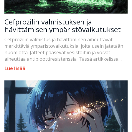
Cefprozilin valmistuksen ja
hävittämisen ympäristövaikutukset
Cefprozilin valmistus ja hävittäminen aiheuttavat
merkittäviä ympäristövaikutuksia, joita usein jätetään
huomiotta. Jätteet pääsevät vesistöihin ja voivat
aiheuttaa antibioottiresistenssiä. Tässä artikkelissa
selitetään, miten teollisuus ja yksilöt voivat vähentää
Lue lisää
vaikutuksia.