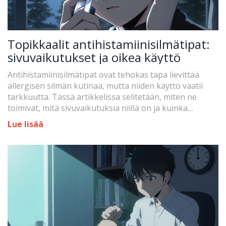
Topikkaalit antihistamiinisilmätipat:
sivuvaikutukset ja oikea käyttö
Antihistamiinisilmätipat ovat tehokas tapa lievittää
allergisen silmän kutinaa, mutta niiden käyttö vaatii
tarkkuutta. Tässä artikkelissa selitetään, miten ne
toimivat, mitä sivuvaikutuksia niillä on ja kuinka
käytetään niitä oikein ilman riskejä.
Lue lisää