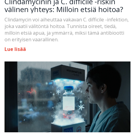
Clindamycinin ja C. difficile -riskin
välinen yhteys: Milloin etsiä hoitoa?
Clindamycin voi aiheuttaa vakavan C. difficile -infektion,
joka vaatii välitöntä hoitoa. Tunnista oireet, tiedä,
milloin etsiä apua, ja ymmärrä, miksi tämä antibiootti
on erityisen vaarallinen.
Lue lisää