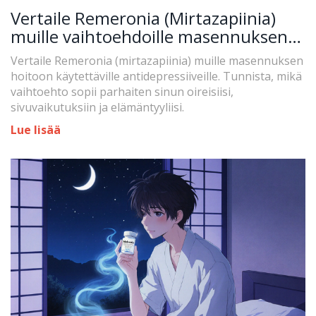
Vertaile Remeronia (Mirtazapiinia)
muille vaihtoehdoille masennuksen
hoidossa
Vertaile Remeronia (mirtazapiinia) muille masennuksen
hoitoon käytettäville antidepressiiveille. Tunnista, mikä
vaihtoehto sopii parhaiten sinun oireisiisi,
sivuvaikutuksiin ja elämäntyyliisi.
Lue lisää