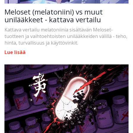
Meloset (melatoniini) vs muut
unilääkkeet - kattava vertailu
Kattava vertailu melatoniinia sisältävän Meloset-
tuotteen ja vaihtoehtoisten unilääkkeiden välillä - teho,
hinta, turvallisuus ja käyttövinkit.
Lue lisää