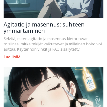
Agitatio ja masennus: suhteen
ymmärtäminen
Selvitä, miten agitatio ja masennus kietoutuvat
toisiinsa, mitkä tekijät vaikuttavat ja millainen hoito voi
auttaa. Käytännön vinkit ja FAQ sisällytetty.
Lue lisää