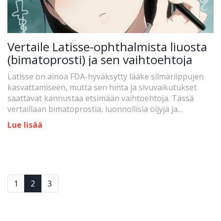
Vertaile Latisse-ophthalmista liuosta
(bimatoprosti) ja sen vaihtoehtoja
Latisse on ainoa FDA-hyväksytty lääke silmäriippujen
kasvattamiseen, mutta sen hinta ja sivuvaikutukset
saattavat kannustaa etsimään vaihtoehtoja. Tässä
vertaillaan bimatoprostia, luonnollisia öljyjä ja
kosmetiikkaserumeja.
Lue lisää
1
2
3