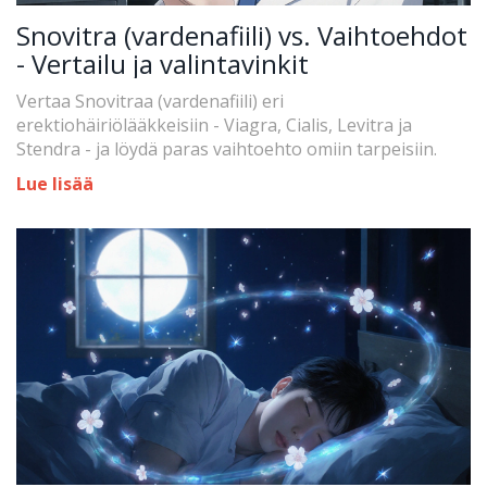
Snovitra (vardenafiili) vs. Vaihtoehdot
- Vertailu ja valintavinkit
Vertaa Snovitraa (vardenafiili) eri
erektiohäiriölääkkeisiin - Viagra, Cialis, Levitra ja
Stendra - ja löydä paras vaihtoehto omiin tarpeisiin.
Lue lisää