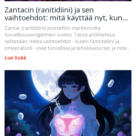
Zantacin (ranitidiini) ja sen
vaihtoehdot: mitä käyttää nyt, kun
Zantac on poistettu markkinoilta
Zantac (ranitidiini) poistettiin markkinoilta
turvallisuusongelmien vuoksi. Tässä artikkelissa
selitetään, mitkä vaihtoehdot - kuten famotidiini ja
omepratsoli - ovat turvallisia ja tehokkaita nyt, ja miten
valita oikea hoito oireidesi mukaan.
Lue lisää