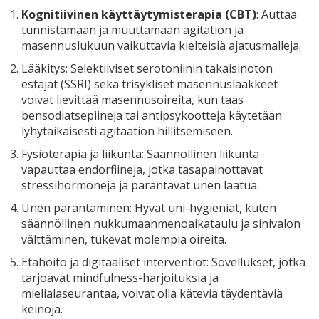
Kognitiivinen käyttäytymisterapia (CBT)
: Auttaa
tunnistamaan ja muuttamaan agitation ja
masennuslukuun vaikuttavia kielteisiä ajatusmalleja.
Lääkitys: Selektiiviset serotoniinin takaisinoton
estäjät (SSRI) sekä trisykliset masennuslääkkeet
voivat lievittää masennusoireita, kun taas
bensodiatsepiineja tai antipsykootteja käytetään
lyhytaikaisesti agitaation hillitsemiseen.
Fysioterapia ja liikunta: Säännöllinen liikunta
vapauttaa endorfiineja, jotka tasapainottavat
stressihormoneja ja parantavat unen laatua.
Unen parantaminen: Hyvät uni-hygieniat, kuten
säännöllinen nukkumaanmenoaikataulu ja sinivalon
välttäminen, tukevat molempia oireita.
Etähoito ja digitaaliset interventiot: Sovellukset, jotka
tarjoavat mindfulness-harjoituksia ja
mielialaseurantaa, voivat olla käteviä täydentäviä
keinoja.