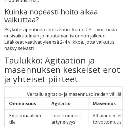
riippuvuusriskit.
Kuinka nopeasti hoito alkaa
vaikuttaa?
Psykoterapeutinen interventio, kuten CBT, voi tuoda
ensivaikutelman jo muutaman istunnon jälkeen.
Lääkkeet vaativat yleensä 2-4 viikkoa, jotta vaikutus
näkyy selvästi.
Taulukko: Agitaation ja
masennuksen keskeiset erot
ja yhteiset piirteet
Vertailu agitatio‑ ja masennusoireiden välillä
Ominaisuus
Agitatio
Masennus
Emotionaalinen
Levottomuus,
Alhainen mielial
tila
ärtyneisyys
toivottomuus