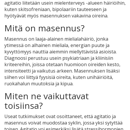
agitatio liitetään usein
mielenterveys
-alueen
häiriöihin,
kuten skitsofreniaan, bipolaariin tauteeseen ja
hyötyävät myös masennuksen vakavina oireina.
Mitä on masennus?
Masennus on laaja-alainen mielialahäiriö, jonka
ytimessä on alhainen mieliala, energian puute ja
kyvyttömyys nauttia aiemmin miellyttävistä asioista.
Diagnoosi perustuu usein
psykiatriaan
ja kliinisiin
kriteereihin, joissa otetaan huomioon oireiden kesto,
intensiteetti ja vaikutus arkeen. Masennuksen lisäksi
siihen voi liittyä fyysisiä oireita, kuten unihäiriöitä,
ruokahalun muutoksia ja kipua.
Miten ne vaikuttavat
toisiinsa?
Useat tutkimukset ovat osoittaneet, että agitatio ja
masennus voivat muodostaa syklin, jossa yksi sytyttää
toisen. Agitatio voi esimerkiksi lisätä stressihormonien