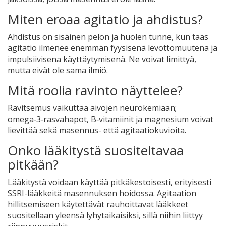
Miten eroaa agitatio ja ahdistus?
Ahdistus on sisäinen pelon ja huolen tunne, kun taas
agitatio ilmenee enemmän fyysisenä levottomuutena ja
impulsiivisena käyttäytymisenä. Ne voivat limittyä,
mutta eivät ole sama ilmiö.
Mitä roolia ravinto näyttelee?
Ravitsemus vaikuttaa aivojen neurokemiaan;
omega‑3‑rasvahapot, B‑vitamiinit ja magnesium voivat
lievittää sekä masennus- että agitaatiokuvioita.
Onko lääkitystä suositeltavaa
pitkään?
Lääkitystä voidaan käyttää pitkäkestoisesti, erityisesti
SSRI-lääkkeitä masennuksen hoidossa. Agitaation
hillitsemiseen käytettävät rauhoittavat lääkkeet
suositellaan yleensä lyhytaikaisiksi, sillä niihin liittyy