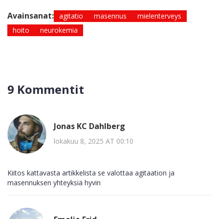
Avainsanat:
agitatio
masennus
mielenterveys
hoito
neurokemia
9 Kommentit
Jonas KC Dahlberg
lokakuu 8, 2025 AT 00:10
Kiitos kattavasta artikkelista se valottaa agitaation ja
masennuksen yhteyksiä hyvin