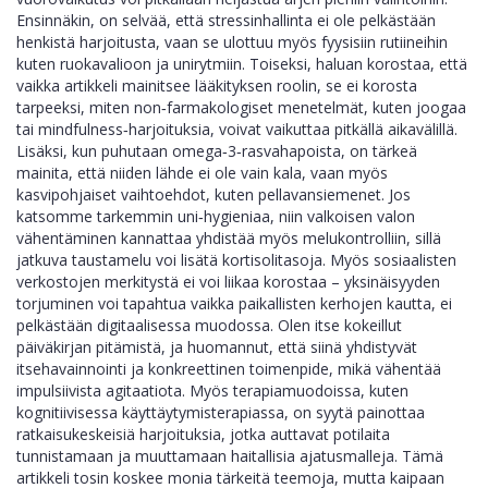
Ensinnäkin, on selvää, että stressinhallinta ei ole pelkästään
henkistä harjoitusta, vaan se ulottuu myös fyysisiin rutiineihin
kuten ruokavalioon ja unirytmiin. Toiseksi, haluan korostaa, että
vaikka artikkeli mainitsee lääkityksen roolin, se ei korosta
tarpeeksi, miten non‑farmakologiset menetelmät, kuten joogaa
tai mindfulness‑harjoituksia, voivat vaikuttaa pitkällä aikavälillä.
Lisäksi, kun puhutaan omega‑3‑rasvahapoista, on tärkeä
mainita, että niiden lähde ei ole vain kala, vaan myös
kasvipohjaiset vaihtoehdot, kuten pellavansiemenet. Jos
katsomme tarkemmin uni‑hygieniaa, niin valkoisen valon
vähentäminen kannattaa yhdistää myös melukontrolliin, sillä
jatkuva taustamelu voi lisätä kortisolitasoja. Myös sosiaalisten
verkostojen merkitystä ei voi liikaa korostaa – yksinäisyyden
torjuminen voi tapahtua vaikka paikallisten kerhojen kautta, ei
pelkästään digitaalisessa muodossa. Olen itse kokeillut
päiväkirjan pitämistä, ja huomannut, että siinä yhdistyvät
itsehavainnointi ja konkreettinen toimenpide, mikä vähentää
impulsiivista agitaatiota. Myös terapiamuodoissa, kuten
kognitiivisessa käyttäytymisterapiassa, on syytä painottaa
ratkaisukeskeisiä harjoituksia, jotka auttavat potilaita
tunnistamaan ja muuttamaan haitallisia ajatusmalleja. Tämä
artikkeli tosin koskee monia tärkeitä teemoja, mutta kaipaan