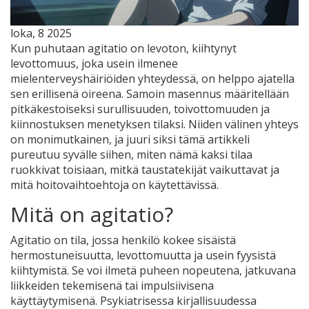
loka, 8 2025
Kun puhutaan
agitatio
on
levoton, kiihtynyt
levottomuus, joka usein ilmenee
mielenterveyshäiriöiden yhteydessä
, on helppo ajatella
sen erillisenä oireena. Samoin
masennus
määritellään
pitkäkestoiseksi surullisuuden, toivottomuuden ja
kiinnostuksen menetyksen tilaksi
. Niiden välinen yhteys
on monimutkainen, ja juuri siksi tämä artikkeli
pureutuu syvälle siihen, miten nämä kaksi tilaa
ruokkivat toisiaan, mitkä taustatekijät vaikuttavat ja
mitä hoitovaihtoehtoja on käytettävissä.
Mitä on agitatio?
Agitatio on tila, jossa henkilö kokee sisäistä
hermostuneisuutta, levottomuutta ja usein fyysistä
kiihtymistä. Se voi ilmetä puheen nopeutena, jatkuvana
liikkeiden tekemisenä tai impulsiivisena
käyttäytymisenä. Psykiatrisessa kirjallisuudessa