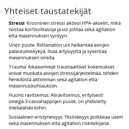
Yhteiset taustatekijät
Stressi
: Krooninen stressi aktivoi HPA-akselin, mikä
nostaa kortisolitasoja ja voi johtaa sekä agitation
että masennuksen syntyyn.
Unen puute: Riittämätön uni heikentää aivojen
palautumiskykyä, lisää ärtyisyyttä ja syventää
masennuksen oireita.
Trauma: Aikaisemmat traumaattiset kokemukset
voivat muokata aivojen stressijärjestelmää, tehden
henkilöstä alttiimman sekä agitation että
masennuskohtauksiin.
Huono ravitsemus: Aliravitsemus, erityisesti
omega‑3‑rasvahappojen puute, on yhdistetty
mielialahäiriöihin.
Sosiaalinen eristyneisyys: Yksinäisyys poikkeaa usein
sekä masennuksen että agitation riskitekijänä.