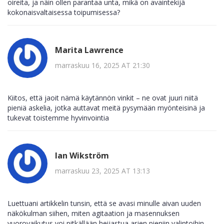
oireita, ja näin ollen parantaa unta, mikä on avaintekijä
kokonaisvaltaisessa toipumisessa?
Marita Lawrence
marraskuu 16, 2025 AT 21:30
Kiitos, että jaoit nämä käytännön vinkit – ne ovat juuri niitä
pieniä askelia, jotka auttavat meitä pysymään myönteisinä ja
tukevat toistemme hyvinvointia
Ian Wikström
marraskuu 23, 2025 AT 13:13
Luettuani artikkelin tunsin, että se avasi minulle aivan uuden
näkökulman siihen, miten agitaation ja masennuksen
vuorovaikutus voi pitkällään heijastua arjen pieniin valintoihin.