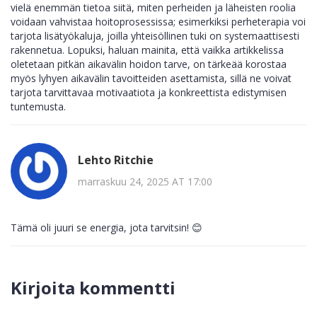
vielä enemmän tietoa siitä, miten perheiden ja läheisten roolia
voidaan vahvistaa hoitoprosessissa; esimerkiksi perheterapia voi
tarjota lisätyökaluja, joilla yhteisöllinen tuki on systemaattisesti
rakennetua. Lopuksi, haluan mainita, että vaikka artikkelissa
oletetaan pitkän aikavälin hoidon tarve, on tärkeää korostaa
myös lyhyen aikavälin tavoitteiden asettamista, sillä ne voivat
tarjota tarvittavaa motivaatiota ja konkreettista edistymisen
tuntemusta.
Lehto Ritchie
marraskuu 24, 2025 AT 17:00
Tämä oli juuri se energia, jota tarvitsin! 😊
Kirjoita kommentti