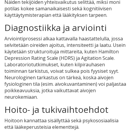
Näiden tekijöiden yhteisvaikutus selittää, miksi moni
potilas kokee samanaikaisesti sekä
kognitiivisen
käyttäytymisterapian
että lääkityksen
tarpeen.
Diagnostiikka ja arviointi
Arviointiprosessi alkaa kattavalla haastattelulla, jossa
selvitetään oireiden ajoitus, intensiteetti ja laatu. Usein
käytetään strukturoituja mittareita, kuten Hamilton
Depression Rating Scale (HDRS) ja Agitation Scale.
Laboratoriotutkimukset, kuten kilpirauhasen
toiminnan tarkistus, voivat sulkea pois fyysiset syyt.
Neurologinen tarkastus on tärkeä, koska aivojen
fysiologinen tila (esim. aivokuvantaminen) voi paljastaa
poikkeavuuksia, jotka vaikuttavat
aivojen
neurokemiaan
.
Hoito- ja tukivaihtoehdot
Hoitoon kannattaa sisällyttää sekä psykososiaalisia
että lääkeperusteisia elementtejä.