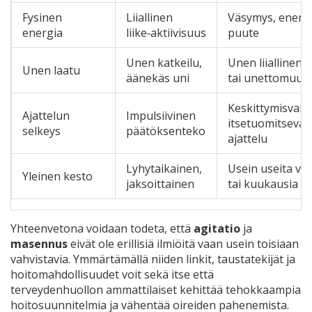
Fysinen
Liiallinen
Väsymys, energ
energia
liike‑aktiivisuus
puute
Unen katkeilu,
Unen liiallinen 
Unen laatu
äänekäs uni
tai unettomuus
Keskittymisvaik
Ajattelun
Impulsiivinen
itsetuomitseva
selkeys
päätöksenteko
ajattelu
Lyhytaikainen,
Usein useita vii
Yleinen kesto
jaksoittainen
tai kuukausia
Yhteenvetona voidaan todeta, että
agitatio
ja
masennus
eivät ole erillisiä ilmiöitä vaan usein toisiaan
vahvistavia. Ymmärtämällä niiden linkit, taustatekijät ja
hoitomahdollisuudet voit sekä itse että
terveydenhuollon ammattilaiset kehittää tehokkaampia
hoitosuunnitelmia ja vähentää oireiden pahenemista.