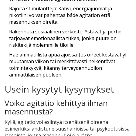
Rajoita stimulantteja: Kahvi, energiajuomat ja
nikotiini voivat pahentaa både agitation että
masennuksen oireita.
Rakennuta sosiaalinen verkosto: Ystävät ja perhe
tarjoavat emotionaalista tukea, jonka puute on
riskitekijä molemmille tiloille.
Hae ammatillista apua ajoissa: Jos oireet kestävät yli
muutaman viikon tai merkittävästi heikentävät
toimintakykyä, käänny terveydenhuollon
ammattilaisen puoleen.
Usein kysytyt kysymykset
Voiko agitatio kehittyä ilman
masennusta?
Kyllä, agitatio voi esiintyä itsenäisenä oireena
esimerkiksi ahdistuneisuushäiriöissä tai psykoottisissa
jaksoissa, joissa masennus ei ole läsnä.