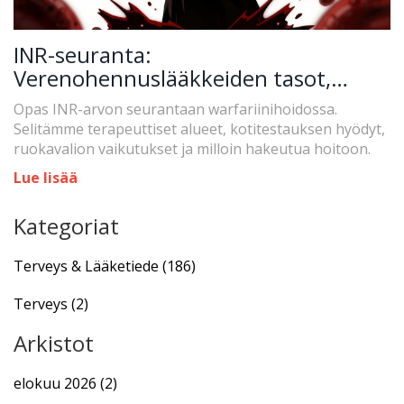
INR-seuranta:
Verenohennuslääkkeiden tasot,
tavoitearvot ja kotitestaus
Opas INR-arvon seurantaan warfariinihoidossa.
Selitämme terapeuttiset alueet, kotitestauksen hyödyt,
ruokavalion vaikutukset ja milloin hakeutua hoitoon.
Lue lisää
Kategoriat
Terveys & Lääketiede
(186)
Terveys
(2)
Arkistot
elokuu 2026
(2)