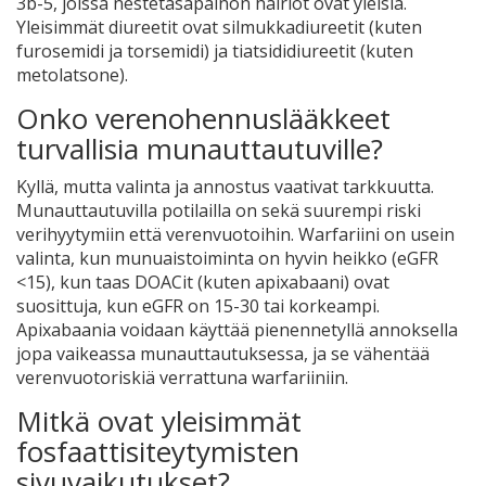
3b-5, joissa nestetasapainon häiriöt ovat yleisiä.
Yleisimmät diureetit ovat silmukkadiureetit (kuten
furosemidi ja torsemidi) ja tiatsididiureetit (kuten
metolatsone).
Onko verenohennuslääkkeet
turvallisia munauttautuville?
Kyllä, mutta valinta ja annostus vaativat tarkkuutta.
Munauttautuvilla potilailla on sekä suurempi riski
verihyytymiin että verenvuotoihin. Warfariini on usein
valinta, kun munuaistoiminta on hyvin heikko (eGFR
<15), kun taas DOACit (kuten apixabaani) ovat
suosittuja, kun eGFR on 15-30 tai korkeampi.
Apixabaania voidaan käyttää pienennetyllä annoksella
jopa vaikeassa munauttautuksessa, ja se vähentää
verenvuotoriskiä verrattuna warfariiniin.
Mitkä ovat yleisimmät
fosfaattisiteytymisten
sivuvaikutukset?