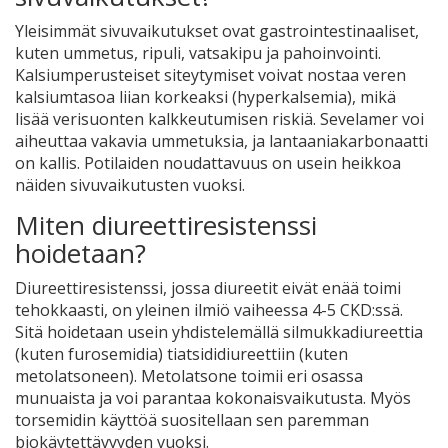
Yleisimmät sivuvaikutukset ovat gastrointestinaaliset,
kuten ummetus, ripuli, vatsakipu ja pahoinvointi.
Kalsiumperusteiset siteytymiset voivat nostaa veren
kalsiumtasoa liian korkeaksi (hyperkalsemia), mikä
lisää verisuonten kalkkeutumisen riskiä. Sevelamer voi
aiheuttaa vakavia ummetuksia, ja lantaaniakarbonaatti
on kallis. Potilaiden noudattavuus on usein heikkoa
näiden sivuvaikutusten vuoksi.
Miten diureettiresistenssi
hoidetaan?
Diureettiresistenssi, jossa diureetit eivät enää toimi
tehokkaasti, on yleinen ilmiö vaiheessa 4-5 CKD:ssä.
Sitä hoidetaan usein yhdistelemällä silmukkadiureettia
(kuten furosemidia) tiatsididiureettiin (kuten
metolatsoneen). Metolatsone toimii eri osassa
munuaista ja voi parantaa kokonaisvaikutusta. Myös
torsemidin käyttöä suositellaan sen paremman
biokäytettävyyden vuoksi.