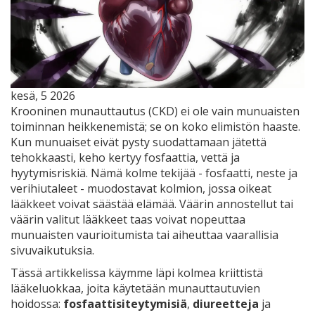
kesä, 5 2026
Krooninen munauttautus (CKD) ei ole vain munuaisten
toiminnan heikkenemistä; se on koko elimistön haaste.
Kun munuaiset eivät pysty suodattamaan jätettä
tehokkaasti, keho kertyy fosfaattia, vettä ja
hyytymisriskiä. Nämä kolme tekijää - fosfaatti, neste ja
verihiutaleet - muodostavat kolmion, jossa oikeat
lääkkeet voivat säästää elämää. Väärin annostellut tai
väärin valitut lääkkeet taas voivat nopeuttaa
munuaisten vaurioitumista tai aiheuttaa vaarallisia
sivuvaikutuksia.
Tässä artikkelissa käymme läpi kolmea kriittistä
lääkeluokkaa, joita käytetään munauttautuvien
hoidossa:
fosfaattisiteytymisiä
,
diureetteja
ja