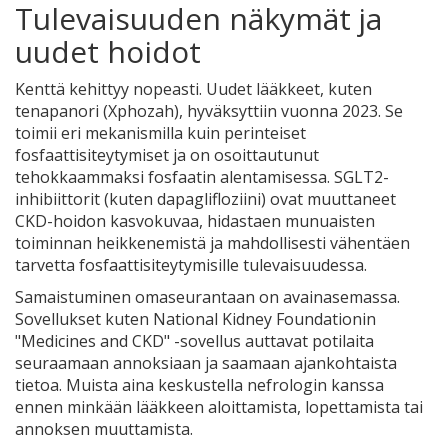
Tulevaisuuden näkymät ja
uudet hoidot
Kenttä kehittyy nopeasti. Uudet lääkkeet, kuten
tenapanori (Xphozah), hyväksyttiin vuonna 2023. Se
toimii eri mekanismilla kuin perinteiset
fosfaattisiteytymiset ja on osoittautunut
tehokkaammaksi fosfaatin alentamisessa. SGLT2-
inhibiittorit (kuten dapaglifloziini) ovat muuttaneet
CKD-hoidon kasvokuvaa, hidastaen munuaisten
toiminnan heikkenemistä ja mahdollisesti vähentäen
tarvetta fosfaattisiteytymisille tulevaisuudessa.
Samaistuminen omaseurantaan on avainasemassa.
Sovellukset kuten National Kidney Foundationin
"Medicines and CKD" -sovellus auttavat potilaita
seuraamaan annoksiaan ja saamaan ajankohtaista
tietoa. Muista aina keskustella nefrologin kanssa
ennen minkään lääkkeen aloittamista, lopettamista tai
annoksen muuttamista.