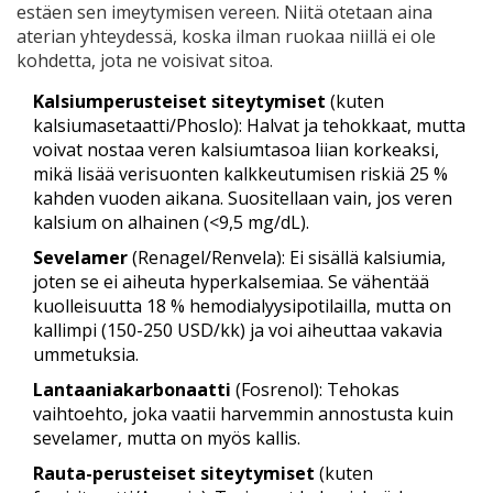
estäen sen imeytymisen vereen
.
Niitä otetaan aina
aterian yhteydessä, koska ilman ruokaa niillä ei ole
kohdetta, jota ne voisivat sitoa.
Kalsiumperusteiset siteytymiset
(kuten
kalsiumasetaatti/Phoslo): Halvat ja tehokkaat, mutta
voivat nostaa veren kalsiumtasoa liian korkeaksi,
mikä lisää verisuonten kalkkeutumisen riskiä 25 %
kahden vuoden aikana. Suositellaan vain, jos veren
kalsium on alhainen (<9,5 mg/dL).
Sevelamer
(Renagel/Renvela): Ei sisällä kalsiumia,
joten se ei aiheuta hyperkalsemiaa. Se vähentää
kuolleisuutta 18 % hemodialyysipotilailla, mutta on
kallimpi (150-250 USD/kk) ja voi aiheuttaa vakavia
ummetuksia.
Lantaaniakarbonaatti
(Fosrenol): Tehokas
vaihtoehto, joka vaatii harvemmin annostusta kuin
sevelamer, mutta on myös kallis.
Rauta-perusteiset siteytymiset
(kuten