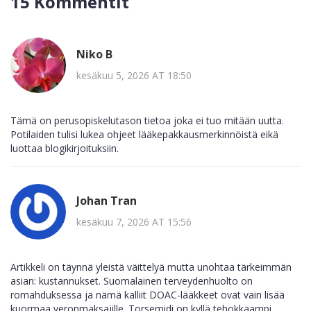
15 Kommentit
Niko B
kesäkuu 5, 2026 AT 18:50
Tämä on perusopiskelutason tietoa joka ei tuo mitään uutta.
Potilaiden tulisi lukea ohjeet lääkepakkausmerkinnöistä eikä
luottaa blogikirjoituksiin.
Johan Tran
kesäkuu 7, 2026 AT 15:56
Artikkeli on täynnä yleistä väittelyä mutta unohtaa tärkeimmän
asian: kustannukset. Suomalainen terveydenhuolto on
romahduksessa ja nämä kalliit DOAC-lääkkeet ovat vain lisää
kuormaa veronmaksajille. Torsemidi on kyllä tehokkaampi