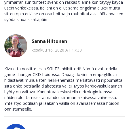
ymmärrän sun tunteet svens on raskas tilanne kun täytyy käydä
usein verikokeissa. itelläni on ollut sama ongelma aluksi mutta
sitten opin että se on osa hoitoa ja rauhoittui asia. älä anna sen
syödä sinua sisältäpäin
Sanna Hiltunen
kesäkuu 16, 2026 AT 17:30
Kiva että nostitte esiin SGLT2-inhibiittorit! Nämä ovat todella
game-changer CKD-hoidossa. Dapaglifloziini ja empaglifloziini
hidastavat munuaisten heikkenemistä merkittävästi riippumatta
siitä onko potilaalla diabetesta vai ei. Myös kardiovaskulaarinen
hyöty on valtava. Kannattaa keskustella nefrologin kanssa
näiden aloittamisesta mahdollisimman aikaisessa vaiheessa.
Yhteistyö potilaan ja lääkärin välillä on avainasemassa hoidon
onnistumiselle.