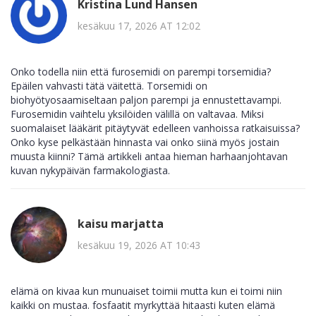
Kristina Lund Hansen
kesäkuu 17, 2026 AT 12:02
Onko todella niin että furosemidi on parempi torsemidia?
Epäilen vahvasti tätä väitettä. Torsemidi on
biohyötyosaamiseltaan paljon parempi ja ennustettavampi.
Furosemidin vaihtelu yksilöiden välillä on valtavaa. Miksi
suomalaiset lääkärit pitäytyvät edelleen vanhoissa ratkaisuissa?
Onko kyse pelkästään hinnasta vai onko siinä myös jostain
muusta kiinni? Tämä artikkeli antaa hieman harhaanjohtavan
kuvan nykypäivän farmakologiasta.
kaisu marjatta
kesäkuu 19, 2026 AT 10:43
elämä on kivaa kun munuaiset toimii mutta kun ei toimi niin
kaikki on mustaa. fosfaatit myrkyttää hitaasti kuten elämä