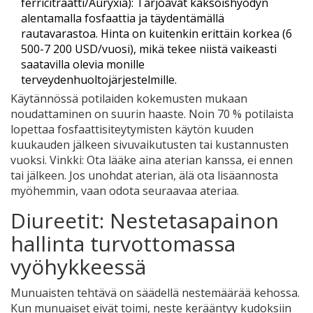
ferricitraatti/Auryxia): Tarjoavat kaksoishyödyn
alentamalla fosfaattia ja täydentämällä
rautavarastoa. Hinta on kuitenkin erittäin korkea (6
500-7 200 USD/vuosi), mikä tekee niistä vaikeasti
saatavilla olevia monille
terveydenhuoltojärjestelmille.
Käytännössä potilaiden kokemusten mukaan
noudattaminen on suurin haaste. Noin 70 % potilaista
lopettaa fosfaattisiteytymisten käytön kuuden
kuukauden jälkeen sivuvaikutusten tai kustannusten
vuoksi. Vinkki: Ota lääke aina aterian kanssa, ei ennen
tai jälkeen. Jos unohdat aterian, älä ota lisäannosta
myöhemmin, vaan odota seuraavaa ateriaa.
Diureetit: Nestetasapainon
hallinta turvottomassa
vyöhykkeessä
Munuaisten tehtävä on säädellä nestemäärää kehossa.
Kun munuaiset eivät toimi, neste kerääntyy kudoksiin