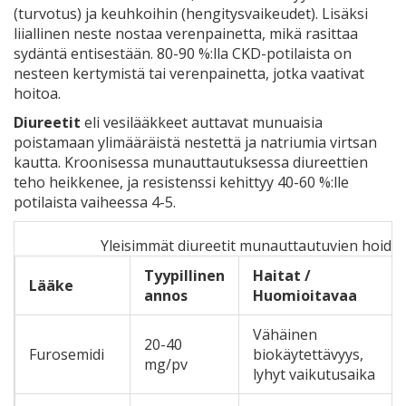
(turvotus) ja keuhkoihin (hengitysvaikeudet). Lisäksi
liiallinen neste nostaa verenpainetta, mikä rasittaa
sydäntä entisestään. 80-90 %:lla CKD-potilaista on
nesteen kertymistä tai verenpainetta, jotka vaativat
hoitoa.
Diureetit
eli
vesilääkkeet auttavat munuaisia
poistamaan ylimääräistä nestettä ja natriumia virtsan
kautta
.
Kroonisessa munauttautuksessa diureettien
teho heikkenee, ja resistenssi kehittyy 40-60 %:lle
potilaista vaiheessa 4-5.
Yleisimmät diureetit munauttautuvien hoido
Tyypillinen
Haitat /
Lääke
annos
Huomioitavaa
Vähäinen
20-40
Furosemidi
biokäytettävyys,
mg/pv
lyhyt vaikutusaika