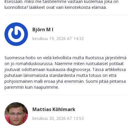
itsessään. miksi me taistelemme vastaan kuolemaa joka on
luonnollista? lääkkeet ovat vain keinotekoista elämää.
Björn M I
kesäkuu 19, 2026 AT 14:32
Suomessa hoito on vielä kelvollista mutta Ruotsissa järjestelmä
on jo romahduskourussa. Näemme miten ruotsalaiset potilaat
joutuvat odottamaan kuukausia diagnooseja. Tässä artikkelissa
puhutaan länsimaisista standardeista mutta totuus on että
pohjoismainen malli eroaa yhä enemmän. Suomi pitää pintansa
paremmin kuin naapurimme.
Mattias Köhlmark
kesäkuu 20, 2026 AT 13:53