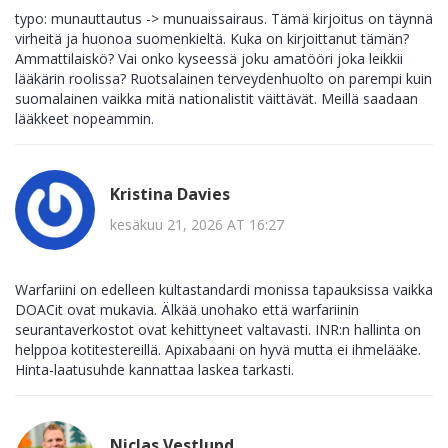
typo: munauttautus -> munuaissairaus. Tämä kirjoitus on täynnä
virheitä ja huonoa suomenkieltä. Kuka on kirjoittanut tämän?
Ammattilaiskö? Vai onko kyseessä joku amatööri joka leikkii
lääkärin roolissa? Ruotsalainen terveydenhuolto on parempi kuin
suomalainen vaikka mitä nationalistit väittävät. Meillä saadaan
lääkkeet nopeammin.
Kristina Davies
kesäkuu 21, 2026 AT 16:27
Warfariini on edelleen kultastandardi monissa tapauksissa vaikka
DOACit ovat mukavia. Älkää unohako että warfariinin
seurantaverkostot ovat kehittyneet valtavasti. INR:n hallinta on
helppoa kotitestereillä. Apixabaani on hyvä mutta ei ihmelääke.
Hinta-laatusuhde kannattaa laskea tarkasti.
Niclas Vestlund