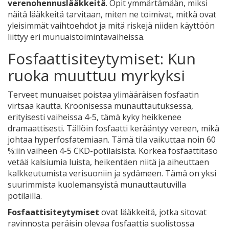
verenohennuslääkkeitä
. Opit ymmärtämään, miksi
näitä lääkkeitä tarvitaan, miten ne toimivat, mitkä ovat
yleisimmät vaihtoehdot ja mitä riskejä niiden käyttöön
liittyy eri munuaistoimintavaiheissa.
Fosfaattisiteytymiset: Kun
ruoka muuttuu myrkyksi
Terveet munuaiset poistaa ylimääräisen fosfaatin
virtsaa kautta. Kroonisessa munauttautuksessa,
erityisesti vaiheissa 4-5, tämä kyky heikkenee
dramaattisesti. Tällöin fosfaatti kerääntyy vereen, mikä
johtaa hyperfosfatemiaan. Tämä tila vaikuttaa noin 60
%:iin vaiheen 4-5 CKD-potilaisista. Korkea fosfaattitaso
vetää kalsiumia luista, heikentäen niitä ja aiheuttaen
kalkkeutumista verisuoniin ja sydämeen. Tämä on yksi
suurimmista kuolemansyistä munauttautuvilla
potilailla.
Fosfaattisiteytymiset
ovat
lääkkeitä, jotka sitovat
ravinnosta peräisin olevaa fosfaattia suolistossa