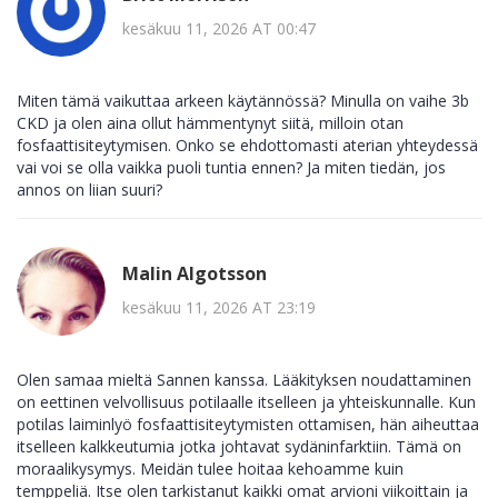
kesäkuu 11, 2026 AT 00:47
Miten tämä vaikuttaa arkeen käytännössä? Minulla on vaihe 3b
CKD ja olen aina ollut hämmentynyt siitä, milloin otan
fosfaattisiteytymisen. Onko se ehdottomasti aterian yhteydessä
vai voi se olla vaikka puoli tuntia ennen? Ja miten tiedän, jos
annos on liian suuri?
Malin Algotsson
kesäkuu 11, 2026 AT 23:19
Olen samaa mieltä Sannen kanssa. Lääkityksen noudattaminen
on eettinen velvollisuus potilaalle itselleen ja yhteiskunnalle. Kun
potilas laiminlyö fosfaattisiteytymisten ottamisen, hän aiheuttaa
itselleen kalkkeutumia jotka johtavat sydäninfarktiin. Tämä on
moraalikysymys. Meidän tulee hoitaa kehoamme kuin
temppeliä. Itse olen tarkistanut kaikki omat arvioni viikoittain ja