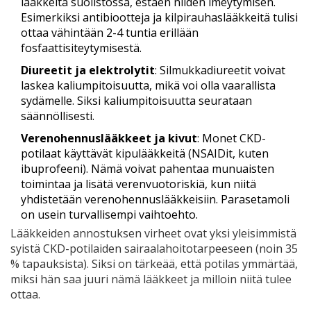
lääkkeitä suolistossa, estäen niiden imeytymisen.
Esimerkiksi antibiootteja ja kilpirauhaslääkkeitä tulisi
ottaa vähintään 2-4 tuntia erillään
fosfaattisiteytymisestä.
Diureetit ja elektrolytit
: Silmukkadiureetit voivat
laskea kaliumpitoisuutta, mikä voi olla vaarallista
sydämelle. Siksi kaliumpitoisuutta seurataan
säännöllisesti.
Verenohennuslääkkeet ja kivut
: Monet CKD-
potilaat käyttävät kipulääkkeitä (NSAIDit, kuten
ibuprofeeni). Nämä voivat pahentaa munuaisten
toimintaa ja lisätä verenvuotoriskiä, kun niitä
yhdistetään verenohennuslääkkeisiin. Parasetamoli
on usein turvallisempi vaihtoehto.
Lääkkeiden annostuksen virheet ovat yksi yleisimmistä
syistä CKD-potilaiden sairaalahoitotarpeeseen (noin 35
% tapauksista). Siksi on tärkeää, että potilas ymmärtää,
miksi hän saa juuri nämä lääkkeet ja milloin niitä tulee
ottaa.