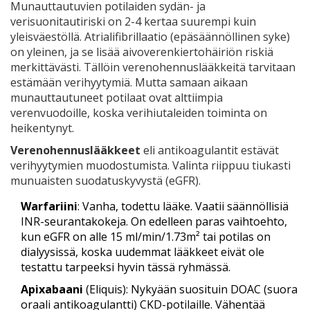
Munauttautuvien potilaiden sydän- ja
verisuonitautiriski on 2-4 kertaa suurempi kuin
yleisväestöllä. Atrialifibrillaatio (epäsäännöllinen syke)
on yleinen, ja se lisää aivoverenkiertohäiriön riskiä
merkittävästi. Tällöin verenohennuslääkkeitä tarvitaan
estämään verihyytymiä. Mutta samaan aikaan
munauttautuneet potilaat ovat alttiimpia
verenvuodoille, koska verihiutaleiden toiminta on
heikentynyt.
Verenohennuslääkkeet
eli
antikoagulantit estävät
verihyytymien muodostumista
.
Valinta riippuu tiukasti
munuaisten suodatuskyvystä (eGFR).
Warfariini
: Vanha, todettu lääke. Vaatii säännöllisiä
INR-seurantakokeja. On edelleen paras vaihtoehto,
kun eGFR on alle 15 ml/min/1.73m² tai potilas on
dialyysissä, koska uudemmat lääkkeet eivät ole
testattu tarpeeksi hyvin tässä ryhmässä.
Apixabaani
(Eliquis): Nykyään suosituin DOAC (suora
oraali antikoagulantti) CKD-potilaille. Vähentää