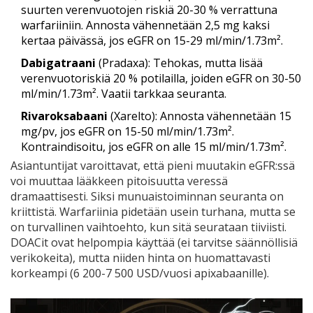
suurten verenvuotojen riskiä 20-30 % verrattuna
warfariiniin. Annosta vähennetään 2,5 mg kaksi
kertaa päivässä, jos eGFR on 15-29 ml/min/1.73m².
Dabigatraani
(Pradaxa): Tehokas, mutta lisää
verenvuotoriskiä 20 % potilailla, joiden eGFR on 30-50
ml/min/1.73m². Vaatii tarkkaa seuranta.
Rivaroksabaani
(Xarelto): Annosta vähennetään 15
mg/pv, jos eGFR on 15-50 ml/min/1.73m².
Kontraindisoitu, jos eGFR on alle 15 ml/min/1.73m².
Asiantuntijat varoittavat, että pieni muutakin eGFR:ssä
voi muuttaa lääkkeen pitoisuutta veressä
dramaattisesti. Siksi munuaistoiminnan seuranta on
kriittistä. Warfariinia pidetään usein turhana, mutta se
on turvallinen vaihtoehto, kun sitä seurataan tiiviisti.
DOACit ovat helpompia käyttää (ei tarvitse säännöllisiä
verikokeita), mutta niiden hinta on huomattavasti
korkeampi (6 200-7 500 USD/vuosi apixabaanille).