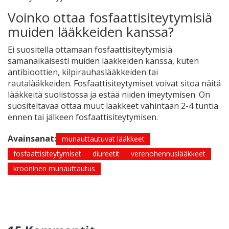
Voinko ottaa fosfaattisiteytymisiä
muiden lääkkeiden kanssa?
Ei suositella ottamaan fosfaattisiteytymisiä
samanaikaisesti muiden lääkkeiden kanssa, kuten
antibioottien, kilpirauhaslääkkeiden tai
rautalääkkeiden. Fosfaattisiteytymiset voivat sitoa näitä
lääkkeitä suolistossa ja estää niiden imeytymisen. On
suositeltavaa ottaa muut lääkkeet vähintään 2-4 tuntia
ennen tai jälkeen fosfaattisiteytymisen.
Avainsanat:
munauttautuvat lääkkeet
fosfaattisiteytymiset
diureetit
verenohennuslääkkeet
krooninen munauttautus