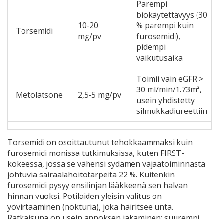
Parempi
biokäytettävyys (30
10-20
% parempi kuin
Torsemidi
mg/pv
furosemidi),
pidempi
vaikutusaika
Toimii vain eGFR >
30 ml/min/1.73m²,
Metolatsone
2,5-5 mg/pv
usein yhdistetty
silmukkadiureettiin
Torsemidi on osoittautunut tehokkaammaksi kuin
furosemidi monissa tutkimuksissa, kuten FIRST-
kokeessa, jossa se vähensi sydämen vajaatoiminnasta
johtuvia sairaalahoitotarpeita 22 %. Kuitenkin
furosemidi pysyy ensilinjan lääkkeenä sen halvan
hinnan vuoksi. Potilaiden yleisin valitus on
yövirtaaminen (nokturia), joka häiritsee unta.
Ratkaisuna on usein annoksen jakaminen: suurempi