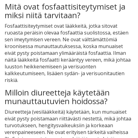
Mitä ovat fosfaattisiteytymiset ja
miksi niitä tarvitaan?
Fosfaattisiteytymiset ovat lääkkeitä, jotka sitovat
ruoasta peräisin olevaa fosfaattia suolistossa, estäen
sen imeytymisen vereen. Ne ovat välttämättömiä
kroonisessa munauttautuksessa, koska munuaiset
eivät pysty poistamaan ylimääräistä fosfaattia. Ilman
näitä lääkkeitä fosfaatti kerääntyy vereen, mikä johtaa
luuston heikkenemiseen ja verisuonten
kalkkeutumiseen, lisääen sydän- ja verisuonitautien
riskiä.
Milloin diureetteja käytetään
munauttautuvien hoidossa?
Diureetteja (vesilääkkeitä) käytetään, kun munuaiset
eivät pysty poistamaan riittävästi nestettä, mikä johtaa
turvotukseen, hengitysvaikeuksiin ja korkeaan
verenpaineeseen. Ne ovat erityisen tärkeitä vaiheissa