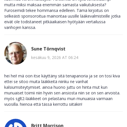
mutta miksi maksaa enemmän samasta vaikutuksesta?
Furosemidi tekee hommansa edelleen. Tämä kirjoitus on
selkeästi sponsoroitua mainontaa uusille lääkevalmisteille jotka
eivät ole todistaneet pitkäaikaisen hyötyään vertailussa
vanhojen kanssa.
Sune Törnqvist
kesäkuu 9, 2026 AT 06:24
hei hei! mä oon itse käyttäny sitä tenapanoria ja se on tosi kiva
ettei se sitoo muita lääkkeitä niinku ne vanhat
kalsiumsiteytymiset. ainoa huono juttu on hinta mut kun
munuaiset toimii niin hyvin sen ansiosta niin se on sen arvoista.
myös sglt2-lääkkeet on pelastanu mun munuaisia varmaan
vuosilla. hienoa että tässä kerrottu siitäkin!
Britt Morrison