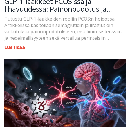
GLP-1-lääkkeet PCOS:ssa ja
lihavuudessa: Painonpudotus ja
metaboliset hyödyt
Tutustu GLP-1-lääkkeiden rooliin PCOS:n hoidossa.
Artikkelissa käsitellään semaglutidin ja liraglutidin
vaikutuksia painonpudotukseen, insuliiniresistenssiin
ja hedelmällisyyteen sekä vertailua perinteisiin
hoitomuotoihin.
Lue lisää