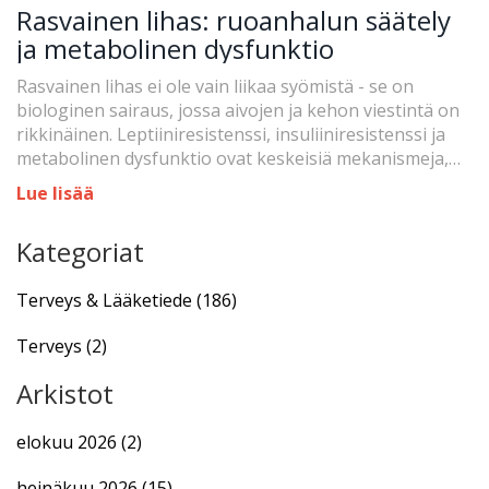
Rasvainen lihas: ruoanhalun säätely
ja metabolinen dysfunktio
Rasvainen lihas ei ole vain liikaa syömistä - se on
biologinen sairaus, jossa aivojen ja kehon viestintä on
rikkinäinen. Leptiiniresistenssi, insuliiniresistenssi ja
metabolinen dysfunktio ovat keskeisiä mekanismeja,
joita uudet hoitomuodot kohdistavat.
Lue lisää
Kategoriat
Terveys & Lääketiede
(186)
Terveys
(2)
Arkistot
elokuu 2026
(2)
heinäkuu 2026
(15)