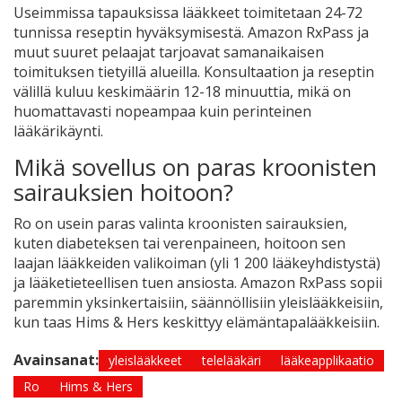
Useimmissa tapauksissa lääkkeet toimitetaan 24-72
tunnissa reseptin hyväksymisestä. Amazon RxPass ja
muut suuret pelaajat tarjoavat samanaikaisen
toimituksen tietyillä alueilla. Konsultaation ja reseptin
välillä kuluu keskimäärin 12-18 minuuttia, mikä on
huomattavasti nopeampaa kuin perinteinen
lääkärikäynti.
Mikä sovellus on paras kroonisten
sairauksien hoitoon?
Ro on usein paras valinta kroonisten sairauksien,
kuten diabeteksen tai verenpaineen, hoitoon sen
laajan lääkkeiden valikoiman (yli 1 200 lääkeyhdistystä)
ja lääketieteellisen tuen ansiosta. Amazon RxPass sopii
paremmin yksinkertaisiin, säännöllisiin yleislääkkeisiin,
kun taas Hims & Hers keskittyy elämäntapalääkkeisiin.
Avainsanat:
yleislääkkeet
telelääkäri
lääkeapplikaatio
Ro
Hims & Hers