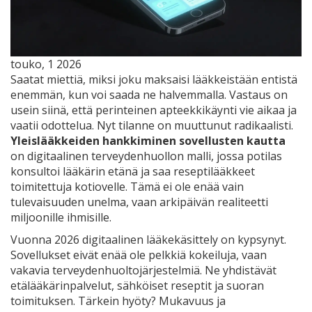
touko, 1 2026
Saatat miettiä, miksi joku maksaisi lääkkeistään entistä
enemmän, kun voi saada ne halvemmalla. Vastaus on
usein siinä, että perinteinen apteekkikäynti vie aikaa ja
vaatii odottelua. Nyt tilanne on muuttunut radikaalisti.
Yleislääkkeiden hankkiminen sovellusten kautta
on
digitaalinen terveydenhuollon malli, jossa potilas
konsultoi lääkärin etänä ja saa reseptilääkkeet
toimitettuja kotiovelle
. Tämä ei ole enää vain
tulevaisuuden unelma, vaan arkipäivän realiteetti
miljoonille ihmisille.
Vuonna 2026 digitaalinen lääkekäsittely on kypsynyt.
Sovellukset eivät enää ole pelkkiä kokeiluja, vaan
vakavia terveydenhuoltojärjestelmiä. Ne yhdistävät
etälääkärinpalvelut, sähköiset reseptit ja suoran
toimituksen. Tärkein hyöty? Mukavuus ja