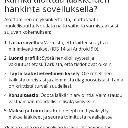
hankinta sovelluksella?
Aloittaminen on yksinkertaista, mutta vaatii
huolellisuutta. Noudata näitä vaiheita varmistaaksesi
sujuvan kokemuksen:
Lataa sovellus:
Varmista, että laitteesi täyttää
minimivaatimukset (iOS 14 tai Android 9.0).
Luonti profiili:
Syötä henkilöllisyytesi ja
vakuutustietosi. Tarkista, että tiedot ovat oikein.
Täytä lääketieteellinen kysely:
Ole rehellinen
kaikista oireistasi ja aiemmista diagnooseistasi. Tämä
on kriittistä turvallisuudellesi.
Konsultaatio:
Odota lääkärin arviointia. Valmistaudu
vastaamaan mahdollisiin lisäkysymyksiin.
Maksu ja toimitus:
Kun resepti on hyväksytty,
maksa lääkkeet ja seuraa toimitusta reaaliajassa.
Yleinen virhe on epäselvien kuvien lataaminen tai