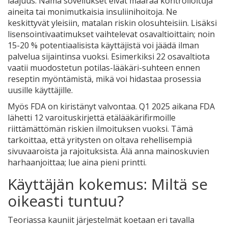
laajuus. Nämä sovellukset eivät määrää kontrolloituja
aineita tai monimutkaisia insuliinihoitoja. Ne
keskittyvät yleisiin, matalan riskin olosuhteisiin. Lisäksi
lisensointivaatimukset vaihtelevat osavaltioittain; noin
15-20 % potentiaalisista käyttäjistä voi jäädä ilman
palvelua sijaintinsa vuoksi. Esimerkiksi 22 osavaltiota
vaatii muodostetun potilas-lääkäri-suhteen ennen
reseptin myöntämistä, mikä voi hidastaa prosessia
uusille käyttäjille.
Myös FDA on kiristänyt valvontaa. Q1 2025 aikana FDA
lähetti 12 varoituskirjettä etälääkärifirmoille
riittämättömän riskien ilmoituksen vuoksi. Tämä
tarkoittaa, että yritysten on oltava rehellisempiä
sivuvaaroista ja rajoituksista. Älä anna mainoskuvien
harhaanjoittaa; lue aina pieni printti.
Käyttäjän kokemus: Miltä se
oikeasti tuntuu?
Teoriassa kauniit järjestelmät koetaan eri tavalla