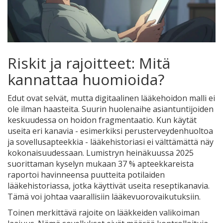
Riskit ja rajoitteet: Mitä
kannattaa huomioida?
Edut ovat selvät, mutta digitaalinen lääkehoidon malli ei
ole ilman haasteita. Suurin huolenaihe asiantuntijoiden
keskuudessa on hoidon fragmentaatio. Kun käytät
useita eri kanavia - esimerkiksi perusterveydenhuoltoa
ja sovellusapteekkia - lääkehistoriasi ei välttämättä näy
kokonaisuudessaan. Lumistryn heinäkuussa 2025
suorittaman kyselyn mukaan 37 % apteekkareista
raportoi havinneensa puutteita potilaiden
lääkehistoriassa, jotka käyttivät useita reseptikanavia.
Tämä voi johtaa vaarallisiin lääkevuorovaikutuksiin.
Toinen merkittävä rajoite on lääkkeiden valikoiman