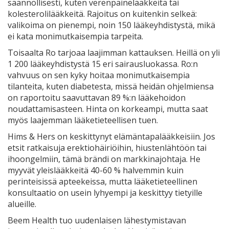
säännöllisesti, kuten verenpainelääkkeitä tai
kolesterolilääkkeitä. Rajoitus on kuitenkin selkeä:
valikoima on pienempi, noin 150 lääkeyhdistystä, mikä
ei kata monimutkaisempia tarpeita.
Toisaalta
Ro
tarjoaa laajimman kattauksen. Heillä on yli
1 200 lääkeyhdistystä 15 eri sairausluokassa. Ro:n
vahvuus on sen kyky hoitaa monimutkaisempia
tilanteita, kuten diabetesta, missä heidän ohjelmiensa
on raportoitu saavuttavan 89 %:n lääkehoidon
noudattamisasteen. Hinta on korkeampi, mutta saat
myös laajemman lääketieteellisen tuen.
Hims & Hers
on keskittynyt elämäntapalääkkeisiin. Jos
etsit ratkaisuja erektiohäiriöihin, hiustenlähtöön tai
ihoongelmiin, tämä brändi on markkinajohtaja. He
myyvät yleislääkkeitä 40-60 % halvemmin kuin
perinteisissä apteekeissa, mutta lääketieteellinen
konsultaatio on usein lyhyempi ja keskittyy tietyille
alueille.
Beem Health
tuo uudenlaisen lähestymistavan