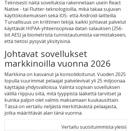
Teknisesti näitä sovelluksia rakennetaan usein React
Native - tai Flutter-teknologioilla, mikä takaa sujuvan
käyttökokemuksen sekä iOS- että Android-laitteilla.
Turvallisuus on kriittinen tekijä; kaikki johtavat palvelut
käyttävät HIPAA-yhteensopivaa datan salauksen (256-
bit AES) ja biometristä tunnistautumista varmistakseen,
että tietosi pysyvät yksityisinä.
Johtavat sovellukset
markkinoilla vuonna 2026
Markkina on kasvanut ja konsolidoitunut. Vuoden 2025
lopulla suurimmat pelaajat palvelevivat yli 25 miljoonaa
käyttäjää yhdysvalloissa. Valinta sopivan sovelluksen
välillä riippuu siitä, mitä tyyppistä lääkettä tarvitset ja
kuinka paljon olet valmis maksamaan kuukausittain.
Tässä on vertailu neljästä merkittävästä pelaajasta,
jotka määrittävät alan tänä vuonna.
Vertailu suosituimmista yleislä