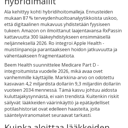
hybridimallit
Ala kehittyy kohti hybridihoitomalleja. Ennusteiden
mukaan 87 % terveydenhuoltoanalyytikkoista uskoo,
että digitaalinen mukavuus yhdistetään fyysiseen
tukeen. Amazon on ilmoittanut laajentavansa RxPassin
kattavuutta 300 lääkeyhdistykseen ensimmäisellä
neljänneksellä 2026. Ro integroi Apple Health -
muistiinpanoja parantaakseen hoidon jatkuvuutta ja
vähentaakseen fragmentaatiota.
Beem Health suunnittelee Medicare Part D -
integroitumista vuodelle 2026, mikä avaa ovet
vanhemmille käyttäjille. Markkina-arvo on odotettu
kasvavan 4,2 miljardista dollariin 9,3 miljardiin dollariin
vuoteen 2034 mennessä. Tämä kasvu johtuu aidosta
kuluttajakysynnästä, ei vain trendistä. Kuitenkin riskit
säilyvät: lääkkeiden väärinkäyttö ja epätäydelliset
potilashistoriat ovat edelleen haasteita, joita
sääntelyviranomaiset seuraavat tarkasti.
Kuinka aloittaa lääkkeiden