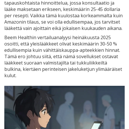
tapauskohtaista hinnoittelua, jossa konsultaatio ja
lääke maksetaan erikseen, keskimäärin 25-45 dollaria
per resepti. Vaikka tämä kuulostaa korkeammalta kuin
Amazonin tilaus, se voi olla edullisempaa, jos tarvitset
lääkettä vain ajoittain eikä jokaisen kuukauden aikana.
Beem Healthin vertailuanalyysi heinäkuusta 2025
osoitti, että yleislääkkeet olivat keskimäärin 30-50 %
edullisempia kuin vähittäiskauppa-apteekkien hinnat.
Tämä ero johtuu siitä, että nämä sovellukset ostavat
lääkkeet suoraan valmistajilta tai tukkuliikkeiltä
bulkina, kiertäen perinteisen jakeluketjun ylimääräiset
kulut.