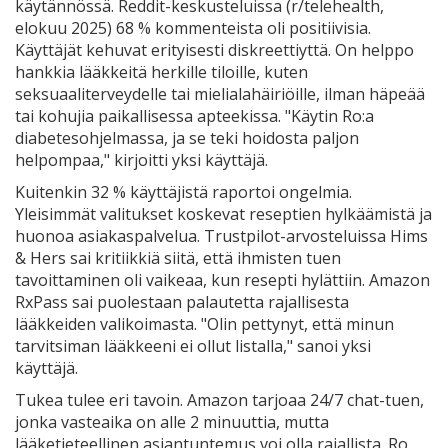
käytännössä. Reddit-keskusteluissa (r/telehealth,
elokuu 2025) 68 % kommenteista oli positiivisia.
Käyttäjät kehuvat erityisesti diskreettiyttä. On helppo
hankkia lääkkeitä herkille tiloille, kuten
seksuaaliterveydelle tai mielialahäiriöille, ilman häpeää
tai kohujia paikallisessa apteekissa. "Käytin Ro:a
diabetesohjelmassa, ja se teki hoidosta paljon
helpompaa," kirjoitti yksi käyttäjä.
Kuitenkin 32 % käyttäjistä raportoi ongelmia.
Yleisimmät valitukset koskevat reseptien hylkäämistä ja
huonoa asiakaspalvelua. Trustpilot-arvosteluissa Hims
& Hers sai kritiikkiä siitä, että ihmisten tuen
tavoittaminen oli vaikeaa, kun resepti hylättiin. Amazon
RxPass sai puolestaan palautetta rajallisesta
lääkkeiden valikoimasta. "Olin pettynyt, että minun
tarvitsiman lääkkeeni ei ollut listalla," sanoi yksi
käyttäjä.
Tukea tulee eri tavoin. Amazon tarjoaa 24/7 chat-tuen,
jonka vasteaika on alle 2 minuuttia, mutta
lääketieteellinen asiantuntemus voi olla rajallista. Ro