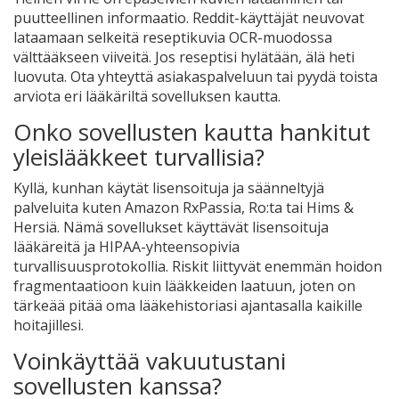
puutteellinen informaatio. Reddit-käyttäjät neuvovat
lataamaan selkeitä reseptikuvia OCR-muodossa
välttääkseen viiveitä. Jos reseptisi hylätään, älä heti
luovuta. Ota yhteyttä asiakaspalveluun tai pyydä toista
arviota eri lääkäriltä sovelluksen kautta.
Onko sovellusten kautta hankitut
yleislääkkeet turvallisia?
Kyllä, kunhan käytät lisensoituja ja säänneltyjä
palveluita kuten Amazon RxPassia, Ro:ta tai Hims &
Hersiä. Nämä sovellukset käyttävät lisensoituja
lääkäreitä ja HIPAA-yhteensopivia
turvallisuusprotokollia. Riskit liittyvät enemmän hoidon
fragmentaatioon kuin lääkkeiden laatuun, joten on
tärkeää pitää oma lääkehistoriasi ajantasalla kaikille
hoitajillesi.
Voinkäyttää vakuutustani
sovellusten kanssa?