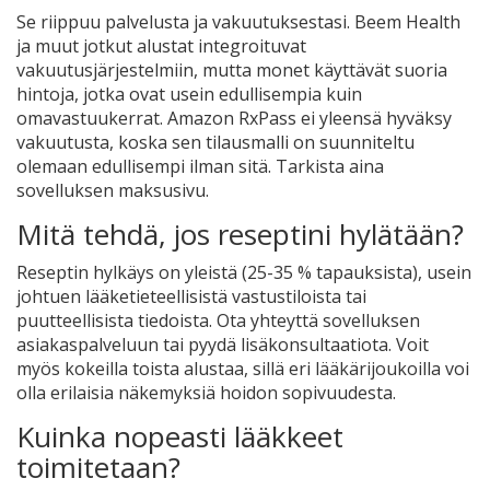
Se riippuu palvelusta ja vakuutuksestasi. Beem Health
ja muut jotkut alustat integroituvat
vakuutusjärjestelmiin, mutta monet käyttävät suoria
hintoja, jotka ovat usein edullisempia kuin
omavastuukerrat. Amazon RxPass ei yleensä hyväksy
vakuutusta, koska sen tilausmalli on suunniteltu
olemaan edullisempi ilman sitä. Tarkista aina
sovelluksen maksusivu.
Mitä tehdä, jos reseptini hylätään?
Reseptin hylkäys on yleistä (25-35 % tapauksista), usein
johtuen lääketieteellisistä vastustiloista tai
puutteellisista tiedoista. Ota yhteyttä sovelluksen
asiakaspalveluun tai pyydä lisäkonsultaatiota. Voit
myös kokeilla toista alustaa, sillä eri lääkärijoukoilla voi
olla erilaisia näkemyksiä hoidon sopivuudesta.
Kuinka nopeasti lääkkeet
toimitetaan?