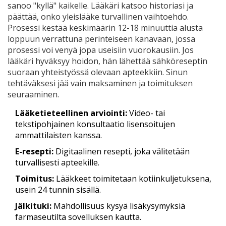
sanoo "kyllä" kaikelle. Lääkäri katsoo historiasi ja
päättää, onko yleislääke turvallinen vaihtoehdo.
Prosessi kestää keskimäärin 12-18 minuuttia alusta
loppuun verrattuna perinteiseen kanavaan, jossa
prosessi voi venyä jopa useisiin vuorokausiin. Jos
lääkäri hyväksyy hoidon, hän lähettää sähköreseptin
suoraan yhteistyössä olevaan apteekkiin. Sinun
tehtäväksesi jää vain maksaminen ja toimituksen
seuraaminen.
Lääketieteellinen arviointi:
Video- tai
tekstipohjainen konsultaatio lisensoitujen
ammattilaisten kanssa.
E-resepti:
Digitaalinen resepti, joka välitetään
turvallisesti apteekille.
Toimitus:
Lääkkeet toimitetaan kotiinkuljetuksena,
usein 24 tunnin sisällä.
Jälkituki:
Mahdollisuus kysyä lisäkysymyksiä
farmaseutilta sovelluksen kautta.