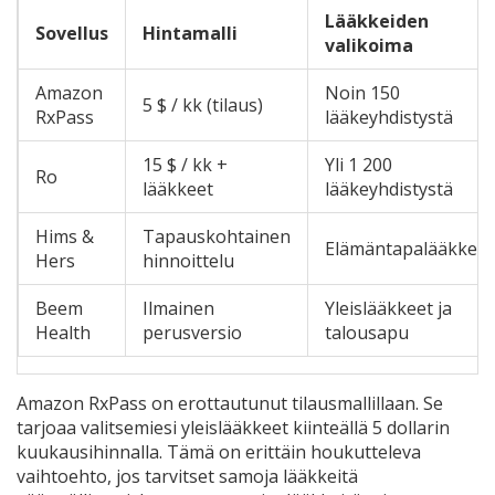
Lääkkeiden
Sovellus
Hintamalli
valikoima
Amazon
Noin 150
5 $ / kk (tilaus)
RxPass
lääkeyhdistystä
15 $ / kk +
Yli 1 200
Ro
lääkkeet
lääkeyhdistystä
Hims &
Tapauskohtainen
Elämäntapalääkkeet
Hers
hinnoittelu
Beem
Ilmainen
Yleislääkkeet ja
Health
perusversio
talousapu
Amazon RxPass
on erottautunut tilausmallillaan. Se
tarjoaa valitsemiesi yleislääkkeet kiinteällä 5 dollarin
kuukausihinnalla. Tämä on erittäin houkutteleva
vaihtoehto, jos tarvitset samoja lääkkeitä