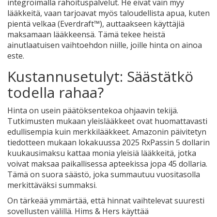
integroimalla rahoituspalvelut. He eivät vain myy
lääkkeitä, vaan tarjoavat myös taloudellista apua, kuten
pientä velkaa (Everdraft™), auttaakseen käyttäjiä
maksamaan lääkkeensä. Tämä tekee heistä
ainutlaatuisen vaihtoehdon niille, joille hinta on ainoa
este.
Kustannusetulyt: Säästätkö
todella rahaa?
Hinta on usein päätöksentekoa ohjaavin tekijä.
Tutkimusten mukaan yleislääkkeet ovat huomattavasti
edullisempia kuin merkkilääkkeet. Amazonin päivitetyn
tiedotteen mukaan lokakuussa 2025 RxPassin 5 dollarin
kuukausimaksu kattaa monia yleisiä lääkkeitä, jotka
voivat maksaa paikallisessa apteekissa jopa 45 dollaria.
Tämä on suora säästö, joka summautuu vuositasolla
merkittäväksi summaksi.
On tärkeää ymmärtää, että hinnat vaihtelevat suuresti
sovellusten välillä. Hims & Hers käyttää