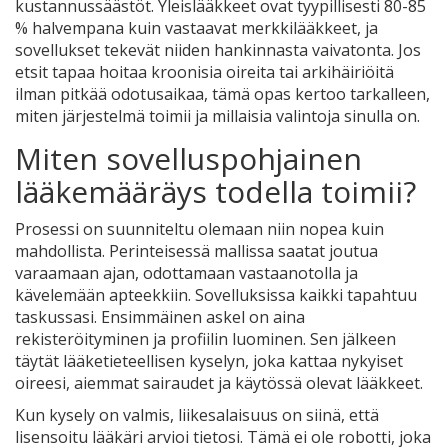
kustannussäästöt. Yleislääkkeet ovat tyypillisesti 80-85
% halvempana kuin vastaavat merkkilääkkeet, ja
sovellukset tekevät niiden hankinnasta vaivatonta. Jos
etsit tapaa hoitaa kroonisia oireita tai arkihäiriöitä
ilman pitkää odotusaikaa, tämä opas kertoo tarkalleen,
miten järjestelmä toimii ja millaisia valintoja sinulla on.
Miten sovelluspohjainen
lääkemääräys todella toimii?
Prosessi on suunniteltu olemaan niin nopea kuin
mahdollista. Perinteisessä mallissa saatat joutua
varaamaan ajan, odottamaan vastaanotolla ja
kävelemään apteekkiin. Sovelluksissa kaikki tapahtuu
taskussasi. Ensimmäinen askel on aina
rekisteröityminen ja profiilin luominen. Sen jälkeen
täytät lääketieteellisen kyselyn, joka kattaa nykyiset
oireesi, aiemmat sairaudet ja käytössä olevat lääkkeet.
Kun kysely on valmis, liikesalaisuus on siinä, että
lisensoitu lääkäri arvioi tietosi. Tämä ei ole robotti, joka