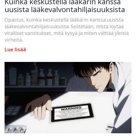
Kuinka keskustella lääkärin kanssa
uusista lääkevalvontahiljaisuuksista
Opastus, kuinka keskustella lääkärin kanssa uusista
lääkevalvontahiljaisuuksista. Selitetään, mistä löytää
viralliset varoitukset, mitä kysyä ja miten välttää yleisiä
virheitä.
Lue lisää