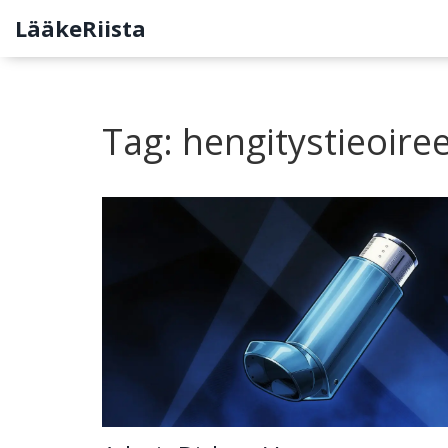
LääkeRiista
Tag: hengitystieoire