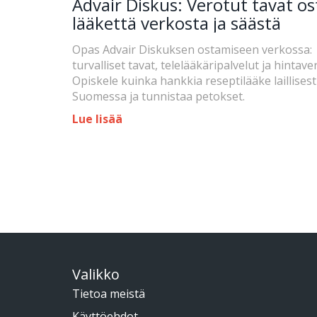
Advair Diskus: Verotut tavat os
lääkettä verkosta ja säästä
Opas Advair Diskuksen ostamiseen verkossa:
turvalliset tavat, telelääkäripalvelut ja hintaver
Opiskele kuinka hankkia reseptilääke laillisest
Suomessa ja tunnistaa petokset.
Lue lisää
Valikko
Tietoa meistä
Käyttöehdot