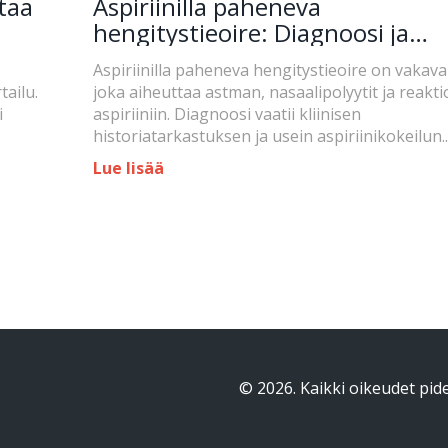
taa
Aspiriinilla paheneva
hengitystieoire: Diagnoosi ja
desensibilisointi
Aspiriinilla paheneva hengitystieoire on vakava 
tailu.
joka aiheuttaa astman, nasaalipolyytit ja reakti
i
aspiriiniin. Diagnoosi vaatii kliinisen
historiatarkastuksen ja usein aspiriinikokeilun.
Desensibilisointi on tehokkain hoito, joka voi
Lue lisää
parantaa elämänlaatua merkittävästi.
© 2026. Kaikki oikeudet pid