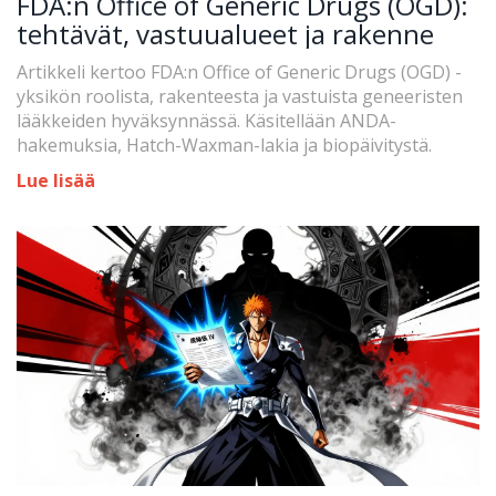
FDA:n Office of Generic Drugs (OGD):
tehtävät, vastuualueet ja rakenne
Artikkeli kertoo FDA:n Office of Generic Drugs (OGD) -
yksikön roolista, rakenteesta ja vastuista geneeristen
lääkkeiden hyväksynnässä. Käsitellään ANDA-
hakemuksia, Hatch-Waxman-lakia ja biopäivitystä.
Lue lisää