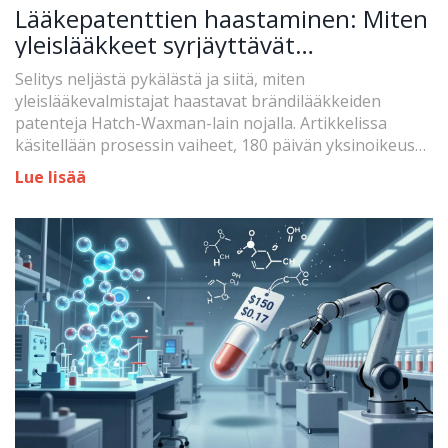
Lääkepatenttien haastaminen: Miten
yleislääkkeet syrjäyttävät
brändilääkkeet?
Selitys neljästä pykälästä ja siitä, miten
yleislääkevalmistajat haastavat brändilääkkeiden
patenteja Hatch-Waxman-lain nojalla. Artikkelissa
käsitellään prosessin vaiheet, 180 päivän yksinoikeus
sekä sen vaikutus lääkehintaan.
Lue lisää