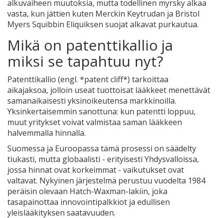
alkuvaiheen muutoksia, mutta todellinen myrsky alkaa
vasta, kun jättien kuten Merckin Keytrudan ja Bristol
Myers Squibbin Eliquiksen suojat alkavat purkautua.
Mikä on patenttikallio ja
miksi se tapahtuu nyt?
Patenttikallio (engl. *patent cliff*) tarkoittaa
aikajaksoa, jolloin useat tuottoisat lääkkeet menettävät
samanaikaisesti yksinoikeutensa markkinoilla.
Yksinkertaisemmin sanottuna: kun patentti loppuu,
muut yritykset voivat valmistaa saman lääkkeen
halvemmalla hinnalla.
Suomessa ja Euroopassa tämä prosessi on säädelty
tiukasti, mutta globaalisti - erityisesti Yhdysvalloissa,
jossa hinnat ovat korkeimmat - vaikutukset ovat
valtavat. Nykyinen järjestelmä perustuu vuodelta 1984
peräisin olevaan Hatch-Waxman-lakiin, joka
tasapainottaa innovointipalkkiot ja edullisen
yleislääkityksen saatavuuden.