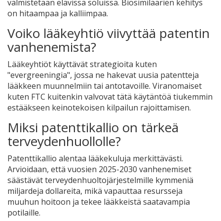
valmistetaan elävissä soluissa. Biosimilaarien kehitys
on hitaampaa ja kalliimpaa.
Voiko lääkeyhtiö viivyttää patentin
vanhenemista?
Lääkeyhtiöt käyttävät strategioita kuten
"evergreeningia", jossa ne hakevat uusia patentteja
lääkkeen muunnelmiin tai antotavoille. Viranomaiset
kuten FTC kuitenkin valvovat tätä käytäntöä tiukemmin
estääkseen keinotekoisen kilpailun rajoittamisen.
Miksi patenttikallio on tärkeä
terveydenhuollolle?
Patenttikallio alentaa lääkekuluja merkittävästi.
Arvioidaan, että vuosien 2025-2030 vanhenemiset
säästävät terveydenhuoltojärjestelmille kymmeniä
miljardeja dollareita, mikä vapauttaa resursseja
muuhun hoitoon ja tekee lääkkeistä saatavampia
potilaille.