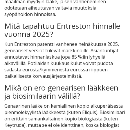
maailman myydyin lääke, ja sen vanheneminen
odotetaan aiheuttavan valtavia muutoksia
syöpähoidon hinnoissa.
Mitä tapahtuu Entreston hinnalle
vuonna 2025?
Kun Entreston patentti vanhenee heinäkuussa 2025,
geneariset versiot tulevat markkinoille. Asiantuntijat
ennustavat hinnanlaskua jopa 85 %:iin lyhyellä
aikavälillä. Potilaiden kuukausikulut voivat pudota
sadasta eurosta/kymmenestä eurossa riippuen
paikallisesta korvausjärjestelmästä.
Mikä on ero genearisen lääkkeen
ja biosimilaarin välillä?
Genaarinen lääke on kemiallinen kopio alkuperäisestä
pienmolekyylistä lääkkeestä (kuten Eliquis). Biosimilaari
on erittäin samankaltainen kopio biologiasta (kuten
Keytruda), mutta se ei ole identtinen, koska biologiat