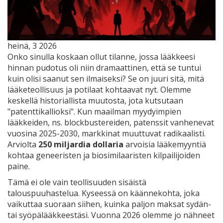
heinä, 3 2026
Onko sinulla koskaan ollut tilanne, jossa lääkkeesi
hinnan pudotus oli niin dramaattinen, että se tuntui
kuin olisi saanut sen ilmaiseksi? Se on juuri sitä, mitä
lääketeollisuus ja potilaat kohtaavat nyt. Olemme
keskellä historiallista muutosta, jota kutsutaan
"patenttikallioksi". Kun maailman myydyimpien
lääkkeiden, ns. blockbustereiden, patenssit vanhenevat
vuosina 2025-2030, markkinat muuttuvat radikaalisti.
Arviolta
250 miljardia dollaria
arvoisia lääkemyyntiä
kohtaa geneeristen ja biosimilaaristen kilpailijoiden
paine.
Tämä ei ole vain teollisuuden sisäistä
talouspuuhastelua. Kyseessä on käännekohta, joka
vaikuttaa suoraan siihen, kuinka paljon maksat sydän-
tai syöpälääkkeestäsi. Vuonna 2026 olemme jo nähneet