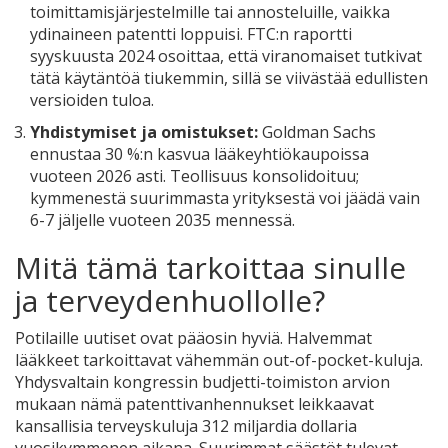
toimittamisjärjestelmille tai annosteluille, vaikka
ydinaineen patentti loppuisi. FTC:n raportti
syyskuusta 2024 osoittaa, että viranomaiset tutkivat
tätä käytäntöä tiukemmin, sillä se viivästää edullisten
versioiden tuloa.
Yhdistymiset ja omistukset:
Goldman Sachs
ennustaa 30 %:n kasvua lääkeyhtiökaupoissa
vuoteen 2026 asti. Teollisuus konsolidoituu;
kymmenestä suurimmasta yrityksestä voi jäädä vain
6-7 jäljelle vuoteen 2035 mennessä.
Mitä tämä tarkoittaa sinulle
ja terveydenhuollolle?
Potilaille uutiset ovat pääosin hyviä. Halvemmat
lääkkeet tarkoittavat vähemmän out-of-pocket-kuluja.
Yhdysvaltain kongressin budjetti-toimiston arvion
mukaan nämä patenttivanhennukset leikkaavat
kansallisia terveyskuluja 312 miljardia dollaria