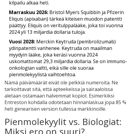
kilpailu alkaa heti.
Marraskuu 2026:
Bristol Myers Squibbin ja Pfizerin
Eliquis
(apixaban) tärkeä kiteisen muodon patentti
päättyy. Eliquis on veritulppalääke, joka toi vuonna
2024 yli 13 miljardia dollaria tuloja.
Vuosi 2028:
Merckin
Keytruda
(pembrolizumab)
ydinpatentti vanhenee. Keytruda on maailman
myydyin lääke, joka keräsi vuonna 2024
uskomattomat 29,3 miljardia dollaria. Se on immuno-
onkologian valtti, eikä sille ole suoraa
pienmolekyylistä vaihtoehtoa.
Nämä päivämäärät eivät ole pelkkiä numeroita. Ne
tarkoittavat sitä, että apteekeissa ja sairaaloissa
aletaan ostamaan halvemmat kopiot. Esimerkiksi
Entreston kohdalla odotetaan hinnanlaskua jopa 85 %
heti genearisen version tullessa markkinoille.
Pienmolekyylit vs. Biologiat:
Miksi ero on suuri?