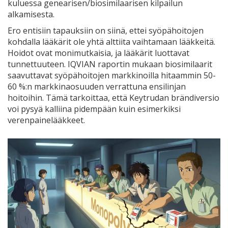
kuluessa genearisen/biosimilaarisen kilpailun
alkamisesta.
Ero entisiin tapauksiin on siinä, ettei syöpähoitojen
kohdalla lääkärit ole yhtä alttiita vaihtamaan lääkkeitä.
Hoidot ovat monimutkaisia, ja lääkärit luottavat
tunnettuuteen. IQVIAN raportin mukaan biosimilaarit
saavuttavat syöpähoitojen markkinoilla hitaammin 50-
60 %:n markkinaosuuden verrattuna ensilinjan
hoitoihin. Tämä tarkoittaa, että Keytrudan brändiversio
voi pysyä kalliina pidempään kuin esimerkiksi
verenpainelääkkeet.