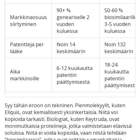
90+ %
50-60 %
Markkinaosuus
geneariselle 2
biosimilaarille
siirtyminen
vuoden
3-5 vuoden
kuluessa
kuluessa
Patentteja per
Noin 14
Noin 132
lääke
keskimäärin
keskimäärin
18-24
6-12 kuukautta
Aika
kuukautta
patentin
markkinoille
patentin
päättymisestä
päättymisestä
Syy tähän eroon on tekninen. Pienmolekyylit, kuten
Eliquis, ovat kemiallisesti yksinkertaisia. Niitä voi
kopioida tarkasti. Biologiat, kuten Keytruda, ovat
monimutkaisia proteiineja, jotka valmistetaan elävissä
soluissa. Niitä ei voida kopioida, vaan niistä tehdään
"biosimilaareja", jotka ovat erittäin samankaltaisia