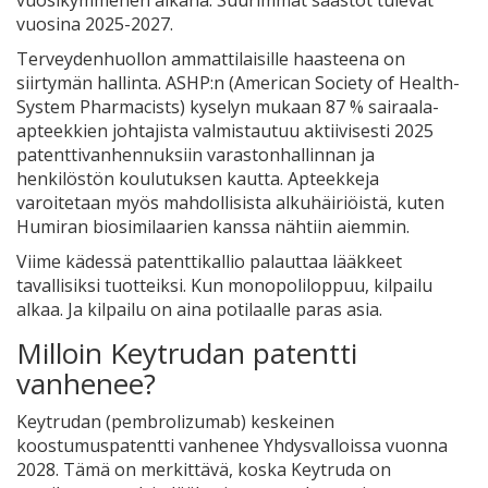
vuosikymmenen aikana. Suurimmat säästöt tulevat
vuosina 2025-2027.
Terveydenhuollon ammattilaisille haasteena on
siirtymän hallinta. ASHP:n (American Society of Health-
System Pharmacists) kyselyn mukaan 87 % sairaala-
apteekkien johtajista valmistautuu aktiivisesti 2025
patenttivanhennuksiin varastonhallinnan ja
henkilöstön koulutuksen kautta. Apteekkeja
varoitetaan myös mahdollisista alkuhäiriöistä, kuten
Humiran biosimilaarien kanssa nähtiin aiemmin.
Viime kädessä patenttikallio palauttaa lääkkeet
tavallisiksi tuotteiksi. Kun monopoliloppuu, kilpailu
alkaa. Ja kilpailu on aina potilaalle paras asia.
Milloin Keytrudan patentti
vanhenee?
Keytrudan (pembrolizumab) keskeinen
koostumuspatentti vanhenee Yhdysvalloissa vuonna
2028. Tämä on merkittävä, koska Keytruda on