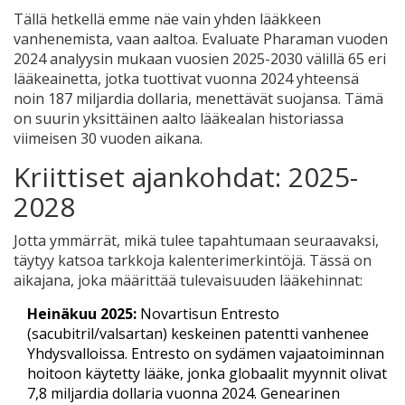
Tällä hetkellä emme näe vain yhden lääkkeen
vanhenemista, vaan aaltoa. Evaluate Pharaman vuoden
2024 analyysin mukaan vuosien 2025-2030 välillä 65 eri
lääkeainetta, jotka tuottivat vuonna 2024 yhteensä
noin 187 miljardia dollaria, menettävät suojansa. Tämä
on suurin yksittäinen aalto lääkealan historiassa
viimeisen 30 vuoden aikana.
Kriittiset ajankohdat: 2025-
2028
Jotta ymmärrät, mikä tulee tapahtumaan seuraavaksi,
täytyy katsoa tarkkoja kalenterimerkintöjä. Tässä on
aikajana, joka määrittää tulevaisuuden lääkehinnat:
Heinäkuu 2025:
Novartisun
Entresto
(sacubitril/valsartan) keskeinen patentti vanhenee
Yhdysvalloissa. Entresto on sydämen vajaatoiminnan
hoitoon käytetty lääke, jonka globaalit myynnit olivat
7,8 miljardia dollaria vuonna 2024. Genearinen