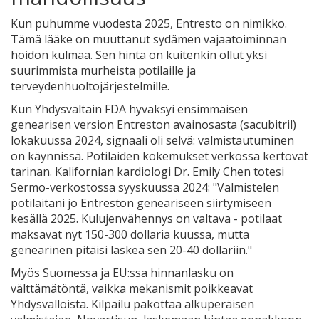
Kun puhumme vuodesta 2025, Entresto on nimikko.
Tämä lääke on muuttanut sydämen vajaatoiminnan
hoidon kulmaa. Sen hinta on kuitenkin ollut yksi
suurimmista murheista potilaille ja
terveydenhuoltojärjestelmille.
Kun Yhdysvaltain FDA hyväksyi ensimmäisen
genearisen version Entreston avainosasta (sacubitril)
lokakuussa 2024, signaali oli selvä: valmistautuminen
on käynnissä. Potilaiden kokemukset verkossa kertovat
tarinan. Kalifornian kardiologi Dr. Emily Chen totesi
Sermo-verkostossa syyskuussa 2024: "Valmistelen
potilaitani jo Entreston geneariseen siirtymiseen
kesällä 2025. Kulujenvähennys on valtava - potilaat
maksavat nyt 150-300 dollaria kuussa, mutta
genearinen pitäisi laskea sen 20-40 dollariin."
Myös Suomessa ja EU:ssa hinnanlasku on
välttämätöntä, vaikka mekanismit poikkeavat
Yhdysvalloista. Kilpailu pakottaa alkuperäisen