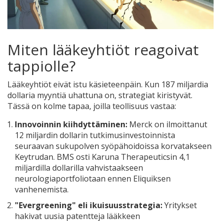
Miten lääkeyhtiöt reagoivat
tappiolle?
Lääkeyhtiöt eivät istu käsieteenpäin. Kun 187 miljardia
dollaria myyntiä uhattuna on, strategiat kiristyvät.
Tässä on kolme tapaa, joilla teollisuus vastaa:
Innovoinnin kiihdyttäminen:
Merck on ilmoittanut
12 miljardin dollarin tutkimusinvestoinnista
seuraavan sukupolven syöpähoidoissa korvatakseen
Keytrudan. BMS osti Karuna Therapeuticsin 4,1
miljardilla dollarilla vahvistaakseen
neurologiaportfoliotaan ennen Eliquiksen
vanhenemista.
"Evergreening" eli ikuisuusstrategia:
Yritykset
hakivat uusia patentteja lääkkeen