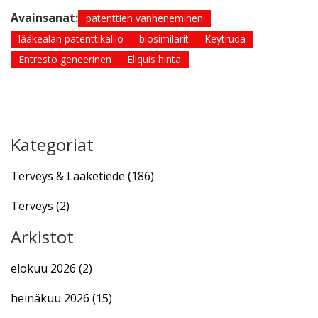
Avainsanat:
patenttien vanheneminen
lääkealan patenttikallio
biosimilarit
Keytruda
Entresto geneerinen
Eliquis hinta
Kategoriat
Terveys & Lääketiede
(186)
Terveys
(2)
Arkistot
elokuu 2026
(2)
heinäkuu 2026
(15)