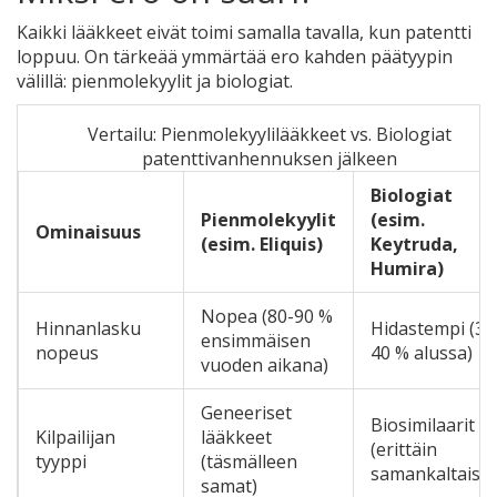
Kaikki lääkkeet eivät toimi samalla tavalla, kun patentti
loppuu. On tärkeää ymmärtää ero kahden päätyypin
välillä: pienmolekyylit ja biologiat.
Vertailu: Pienmolekyylilääkkeet vs. Biologiat
patenttivanhennuksen jälkeen
Biologiat
Pienmolekyylit
(esim.
Ominaisuus
(esim. Eliquis)
Keytruda,
Humira)
Nopea (80-90 %
Hinnanlasku
Hidastempi (30
ensimmäisen
nopeus
40 % alussa)
vuoden aikana)
Geneeriset
Biosimilaarit
Kilpailijan
lääkkeet
(erittäin
tyyppi
(täsmälleen
samankaltaiset
samat)