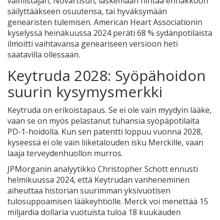
valmistajan, Novartisun, laskemaan hintaa ennakkoon
säilyttääkseen osuutensa, tai hyväksymään
genearisten tulemisen. American Heart Associationin
kyselyssä heinäkuussa 2024 peräti 68 % sydänpotilaista
ilmoitti vaihtavansa geneariseen versioon heti
saatavilla ollessaan.
Keytruda 2028: Syöpähoidon
suurin kysymysmerkki
Keytruda on erikoistapaus. Se ei ole vain myydyin lääke,
vaan se on myös pelastanut tuhansia syöpäpotilaita
PD-1-hoidolla. Kun sen patentti loppuu vuonna 2028,
kyseessä ei ole vain liiketalouden isku Merckille, vaan
laaja terveydenhuollon murros.
JPMorganin analyytikko Christopher Schott ennusti
helmikuussa 2024, että Keytrudan vanheneminen
aiheuttaa historian suurimman yksivuotisen
tulosuppoamisen lääkeyhtiölle. Merck voi menettää 15
miljardia dollaria vuotuista tuloa 18 kuukauden