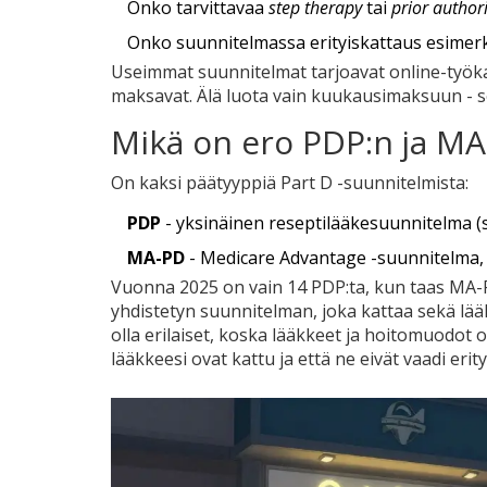
Onko tarvittavaa
step therapy
tai
prior author
Onko suunnitelmassa erityiskattaus esimerkik
Useimmat suunnitelmat tarjoavat online-työkalu
maksavat. Älä luota vain kuukausimaksuun - s
Mikä on ero PDP:n ja MA-
On kaksi päätyyppiä Part D -suunnitelmista:
PDP
- yksinäinen reseptilääkesuunnitelma (
MA-PD
- Medicare Advantage -suunnitelma, j
Vuonna 2025 on vain 14 PDP:ta, kun taas MA-P
yhdistetyn suunnitelman, joka kattaa sekä lää
olla erilaiset, koska lääkkeet ja hoitomuodot o
lääkkeesi ovat kattu ja että ne eivät vaadi erity