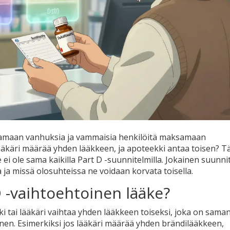
tamaan vanhuksia ja vammaisia henkilöitä maksamaan
lääkäri määrää yhden lääkkeen, ja apoteekki antaa toisen? 
se ei ole sama kaikilla Part D -suunnitelmilla. Jokainen suunn
a ja missä olosuhteissa ne voidaan korvata toisella.
 -vaihtoehtoinen lääke?
i tai lääkäri vaihtaa yhden lääkkeen toiseksi, joka on sama
n. Esimerkiksi jos lääkäri määrää yhden brändilääkkeen,