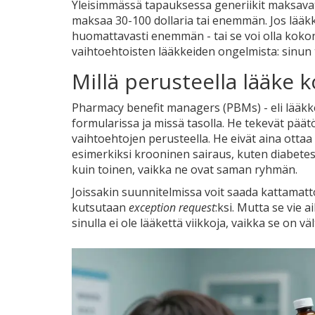
Yleisimmässä tapauksessa generiikit maksavat 
maksaa 30-100 dollaria tai enemmän. Jos lääkk
huomattavasti enemmän - tai se voi olla koko
vaihtoehtoisten lääkkeiden ongelmista: sinun 
Millä perusteella lääke 
Pharmacy benefit managers (PBMs) - eli lääkke
formularissa ja missä tasolla. He tekevät pää
vaihtoehtojen perusteella. He eivät aina ottaa
esimerkiksi krooninen sairaus, kuten diabetes
kuin toinen, vaikka ne ovat saman ryhmän.
Joissakin suunnitelmissa voit saada kattamatt
kutsutaan
exception request
:ksi. Mutta se vie 
sinulla ei ole lääkettä viikkoja, vaikka se on v