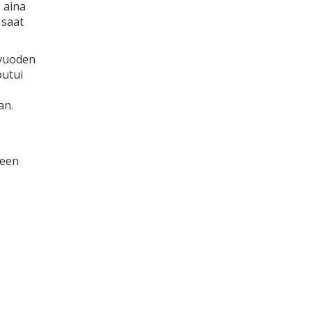
 aina
 saat
 vuoden
outui
an.
teen