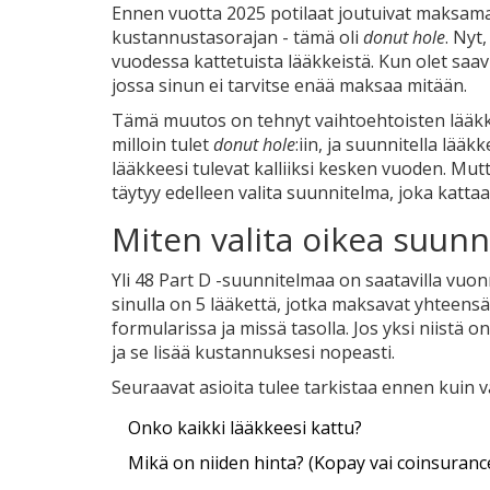
Ennen vuotta 2025 potilaat joutuivat maksamaa
kustannustasorajan - tämä oli
donut hole
. Nyt
vuodessa kattetuista lääkkeistä. Kun olet saa
jossa sinun ei tarvitse enää maksaa mitään.
Tämä muutos on tehnyt vaihtoehtoisten lääkke
milloin tulet
donut hole
:iin, ja suunnitella lää
lääkkeesi tulevat kalliiksi kesken vuoden. Mutt
täytyy edelleen valita suunnitelma, joka kattaa 
Miten valita oikea suun
Yli 48 Part D -suunnitelmaa on saatavilla vuon
sinulla on 5 lääkettä, jotka maksavat yhteensä 
formularissa ja missä tasolla. Jos yksi niistä 
ja se lisää kustannuksesi nopeasti.
Seuraavat asioita tulee tarkistaa ennen kuin v
Onko kaikki lääkkeesi kattu?
Mikä on niiden hinta? (Kopay vai coinsuranc