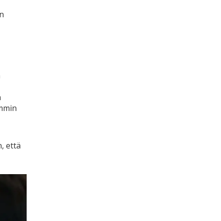
an
a
n
emmin
, että