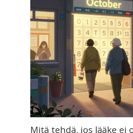
Mitä tehdä, jos lääke ei 