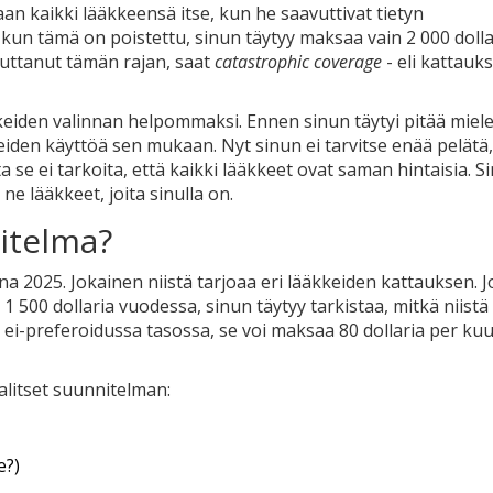
n kaikki lääkkeensä itse, kun he saavuttivat tietyn
, kun tämä on poistettu, sinun täytyy maksaa vain 2 000 dolla
vuttanut tämän rajan, saat
catastrophic coverage
- eli kattauk
iden valinnan helpommaksi. Ennen sinun täytyi pitää miele
kkeiden käyttöä sen mukaan. Nyt sinun ei tarvitse enää pelätä,
a se ei tarkoita, että kaikki lääkkeet ovat saman hintaisia. S
ne lääkkeet, joita sinulla on.
nitelma?
na 2025. Jokainen niistä tarjoaa eri lääkkeiden kattauksen. J
1 500 dollaria vuodessa, sinun täytyy tarkistaa, mitkä niistä
on ei-preferoidussa tasossa, se voi maksaa 80 dollaria per ku
alitset suunnitelman:
e?)