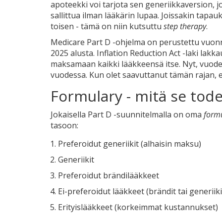
apoteekki voi tarjota sen generiikkaversion, 
sallittua ilman lääkärin lupaa. Joissakin tapau
toisen - tämä on niin kutsuttu
step therapy
.
Medicare Part D -ohjelma on perustettu vuon
2025 alusta. Inflation Reduction Act -laki lakka
maksamaan kaikki lääkkeensä itse. Nyt, vuode
vuodessa. Kun olet saavuttanut tämän rajan, 
Formulary - mitä se tode
Jokaisella Part D -suunnitelmalla on oma
form
tasoon:
Preferoidut generiikit (alhaisin maksu)
Generiikit
Preferoidut brändilääkkeet
Ei-preferoidut lääkkeet (brändit tai generiiki
Erityislääkkeet (korkeimmat kustannukset)