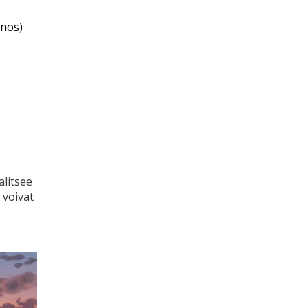
nnos)
alitsee
 voivat