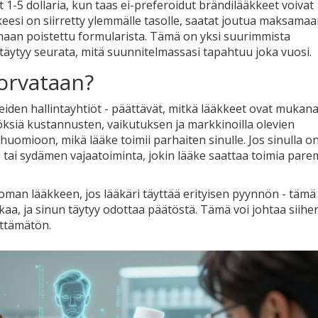
1-5 dollaria, kun taas ei-preferoidut brändilääkkeet voivat
eesi on siirretty ylemmälle tasolle, saatat joutua maksama
naan poistettu formularista. Tämä on yksi suurimmista
täytyy seurata, mitä suunnitelmassasi tapahtuu joka vuosi.
korvataan?
iden hallintayhtiöt - päättävät, mitkä lääkkeet ovat mukan
töksiä kustannusten, vaikutuksen ja markkinoilla olevien
 huomioon, mikä lääke toimii parhaiten sinulle. Jos sinulla o
 tai sydämen vajaatoiminta, jokin lääke saattaa toimia par
oman lääkkeen, jos lääkäri täyttää erityisen pyynnön - tämä
aikaa, ja sinun täytyy odottaa päätöstä. Tämä voi johtaa siihen
älttämätön.