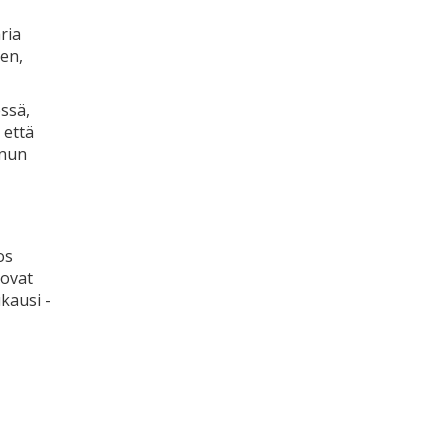
ria
sen,
ssä,
 että
inun
os
 ovat
ukausi -