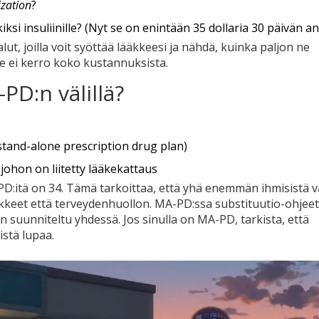
ization
?
si insuliinille? (Nyt se on enintään 35 dollaria 30 päivän a
t, joilla voit syöttää lääkkeesi ja nähdä, kuinka paljon ne
e ei kerro koko kustannuksista.
PD:n välillä?
stand-alone prescription drug plan)
ohon on liitetty lääkekattaus
D:itä on 34. Tämä tarkoittaa, että yhä enemmän ihmisistä v
kkeet että terveydenhuollon. MA-PD:ssa substituutio-ohjeet
n suunniteltu yhdessä. Jos sinulla on MA-PD, tarkista, että
istä lupaa.