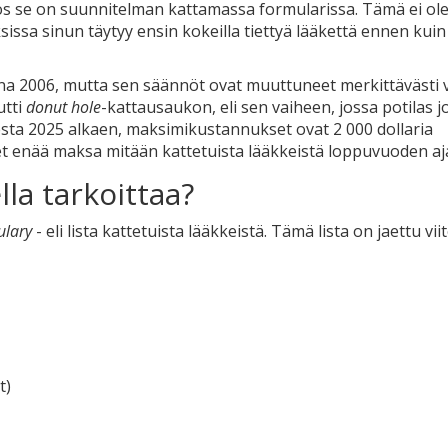
jos se on suunnitelman kattamassa formularissa. Tämä ei ole
ksissa sinun täytyy ensin kokeilla tiettyä lääkettä ennen kuin
na 2006, mutta sen säännöt ovat muuttuneet merkittävästi
utti
donut hole
-kattausaukon, eli sen vaiheen, jossa potilas j
sta 2025 alkaen, maksimikustannukset ovat 2 000 dollaria
et enää maksa mitään kattetuista lääkkeistä loppuvuoden aj
lla tarkoittaa?
ulary
- eli lista kattetuista lääkkeistä. Tämä lista on jaettu vii
t)