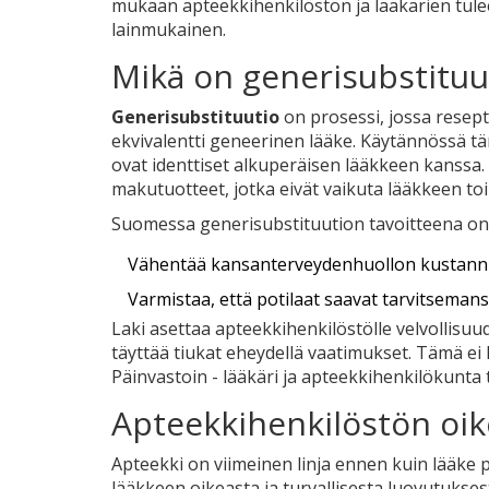
mukaan apteekkihenkilöstön ja lääkärien tulee
lainmukainen.
Mikä on generisubstituut
Generisubstituutio
on
prosessi, jossa resep
ekvivalentti geneerinen lääke
.
Käytännössä täm
ovat identtiset alkuperäisen lääkkeen kanssa. 
makutuotteet, jotka eivät vaikuta lääkkeen t
Suomessa generisubstituution tavoitteena on 
Vähentää kansanterveydenhuollon kustannu
Varmistaa, että potilaat saavat tarvitseman
Laki asettaa apteekkihenkilöstölle velvollisuud
täyttää tiukat eheydellä vaatimukset. Tämä ei 
Päinvastoin - lääkäri ja apteekkihenkilökunta
Apteekkihenkilöstön oike
Apteekki on viimeinen linja ennen kuin lääke p
lääkkeen oikeasta ja turvallisesta luovutukses