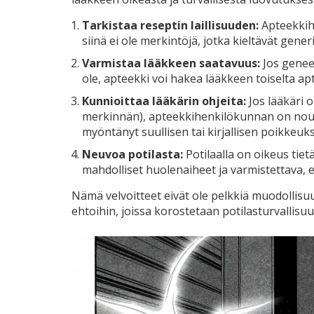
Tarkistaa reseptin laillisuuden:
Apteekkihe
siinä ei ole merkintöjä, jotka kieltävät gener
Varmistaa lääkkeen saatavuus:
Jos geneer
ole, apteekki voi hakea lääkkeen toiselta ap
Kunnioittaa lääkärin ohjeita:
Jos lääkäri o
merkinnän), apteekkihenkilökunnan on nouda
myöntänyt suullisen tai kirjallisen poikkeuk
Neuvoa potilasta:
Potilaalla on oikeus tie
mahdolliset huolenaiheet ja varmistettava, 
Nämä velvoitteet eivät ole pelkkiä muodollisuu
ehtoihin, joissa korostetaan potilasturvallisuu