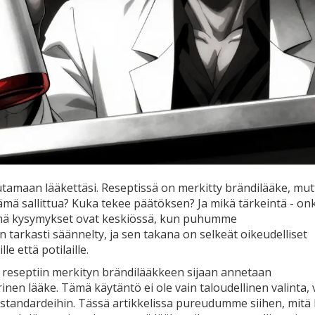
outamaan lääkettäsi. Reseptissä on merkitty brändilääke, mut
tämä sallittua? Kuka tekee päätöksen? Ja mikä tärkeintä - on
ämä kysymykset ovat keskiössä, kun puhumme
 tarkasti säännelty, ja sen takana on selkeät oikeudelliset
e että potilaille.
sa reseptiin merkityn brändilääkkeen sijaan annetaan
en lääke. Tämä käytäntö ei ole vain taloudellinen valinta, 
siin standardeihin. Tässä artikkelissa pureudumme siihen, mitä 