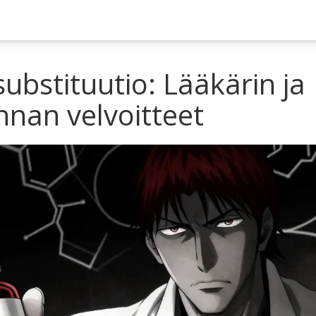
ubstituutio: Lääkärin ja
nnan velvoitteet