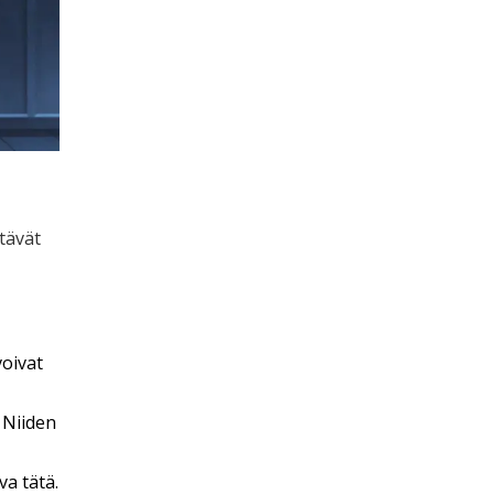
stävät
voivat
 Niiden
a tätä.