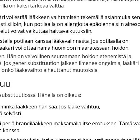
llä on kaksi tärkeää valttia:
ri voi estää lääkkeen vaihtamisen tekemällä asianmukaisen
i silloin, kun potilaalla on allergioita epäolennaisiin aineso
elut voivat vaikuttaa haittavaikutuksiin.
stella potilaan kanssa lääkevalinnasta. Jos potilaalla on
, lääkäri voi ottaa nämä huomioon määrätessään hoidon.
een. Hän on velvollinen seuraamaan hoidon etenemistä ja
 Jos generisubstituution jälkeen ilmenee ongelmia, lääkäri 
, onko lääkevaihto aiheuttanut muutoksia.
tuu
isubstituutiossa. Hänellä on oikeus:
 minkä lääkkeen hän saa. Jos lääke vaihtuu,
 selvästi.
voi periä brändilääkkeen maksamalla itse erotuksen. Tämä vaa
n kanssa.