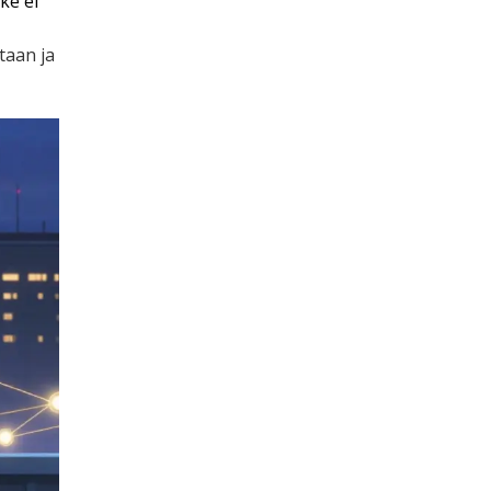
ke ei
taan ja