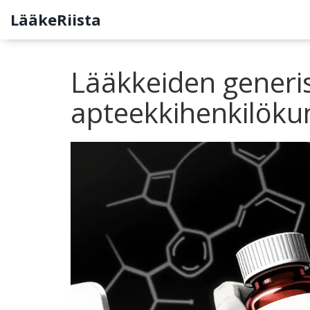
LääkeRiista
Lääkkeiden generis
apteekkihenkilöku