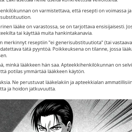
nkilökunnan on varmistettava, että resepti on voimassa ja
isubstituution.
inen lääke on varastossa, se on tarjottava ensisijaisesti. Jos
teekilta tai käyttää muita hankintakanavia.
n merkinnyt reseptiin "ei generisubstituutiota" (tai vastaav
tettava tätä pyyntöä. Poikkeuksena on tilanne, jossa lääk
sen.
tää, minkä lääkkeen hän saa. Apteekkihenkilökunnan on selvi
että potilas ymmärtää lääkkeen käytön.
ksia. Ne perustuvat lääkelakiin ja apteekkialan ammatillisii
tta ja hoidon jatkuvuutta.