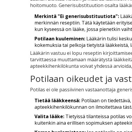
hoitomuoto. Generisubstituution osalta lääkäri
Merkintä "Ei generisubstituutiota":
Lääkä
merkinnän reseptiin. Tätä käytetään erityisest
kun kyseessä on lääke, jossa pienetkin vaiht
Potilaan kuuleminen:
Lääkärin tulisi kesku
kokemuksia tai pelkoja tietyistä lääkkeistä
Lääkärin vastuu ei lopu reseptin kirjoittamis
tarvittaessa muuttamaan määrätystä lääkkeitä.
apteekkihenkilökunta voivat yhdessä arvioida
Potilaan oikeudet ja vas
Potilas ei ole passiivinen vastaanottaja gener
Tietää lääkkeensä:
Potilaan on tiedettävä,
apteekkihenkilökunnan on ilmoitettava tästä
Valita lääke:
Tietyissä tilanteissa potilas 
kuitenkin aina erillisen sopimuksen apteeki