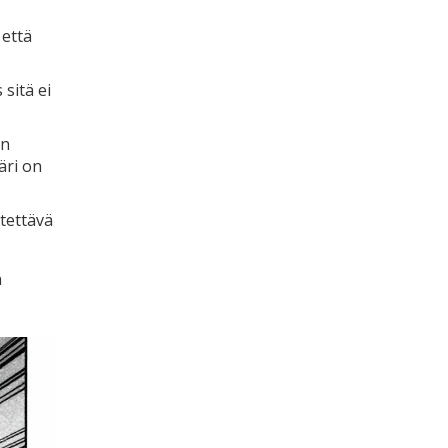
 että
 sitä ei
an
äri on
tettävä
n