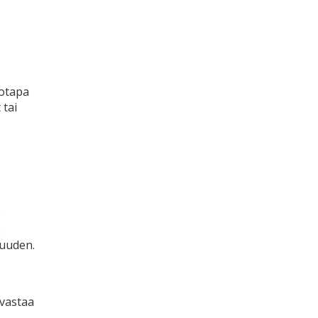
totapa
 tai
e
.
kuuden.
vastaa