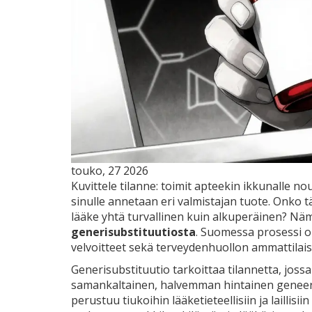
touko, 27 2026
Kuvittele tilanne: toimit apteekin ikkunalle n
sinulle annetaan eri valmistajan tuote. Onko 
lääke yhtä turvallinen kuin alkuperäinen? N
generisubstituutiosta
. Suomessa prosessi on
velvoitteet sekä terveydenhuollon ammattilaisill
Generisubstituutio tarkoittaa tilannetta, jos
samankaltainen, halvemman hintainen geneerin
perustuu tiukoihin lääketieteellisiin ja lailli