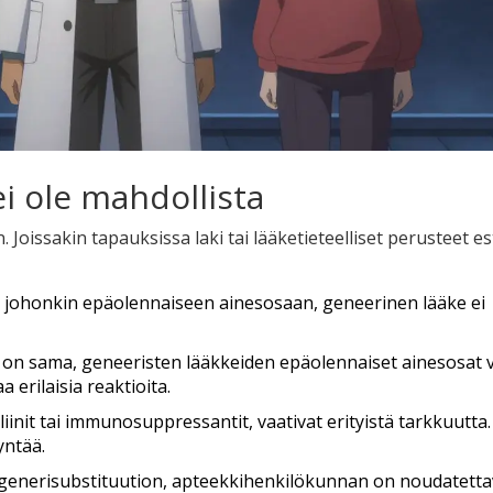
i ole mahdollista
. Joissakin tapauksissa laki tai lääketieteelliset perusteet e
ia johonkin epäolennaiseen ainesosaan, geneerinen lääke ei
 on sama, geneeristen lääkkeiden epäolennaiset ainesosat 
a erilaisia reaktioita.
liinit tai immunosuppressantit, vaativat erityistä tarkkuutta.
yntää.
t generisubstituution, apteekkihenkilökunnan on noudatettav