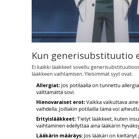
Kun generisubstituutio e
Ei kaikki lääkkeet sovellu generisubstituutioon
lääkkeen vaihtamisen. Yleisimmät syyt ovat:
Allergiat:
Jos potilaalla on tunnettu allerg
välttämättä sovi.
Hienovaraiset erot:
Vaikka vaikuttava aine
vaihdella. Joillakin potilailla tämä voi aiheutta
Erityislääkkeet:
Tietyt lääkkeet, kuten insu
vaihtaminen edellyttää aina lääkärin hyväks
Lääkärin määräys:
Jos lääkäri on kieltäny