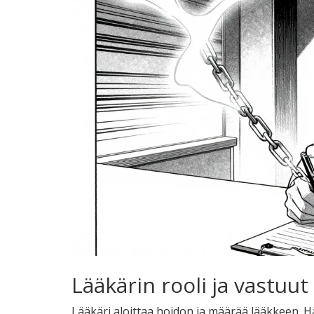
Lääkärin rooli ja vastuut
Lääkäri aloittaa hoidon ja määrää lääkkeen. Hä