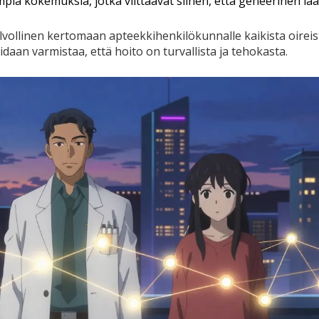
mpia kokemuksia, jotka viittaavat siihen, että geneerinen lää
lvollinen kertomaan apteekkihenkilökunnalle kaikista oireis
idaan varmistaa, että hoito on turvallista ja tehokasta.