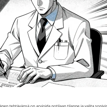
nen tehtävänsä on arvioida potilaan tilanne ja valita sopivi