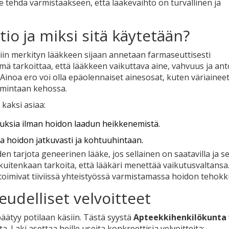
 tehdä varmistaakseen, että lääkevaihto on turvallinen ja
io ja miksi sitä käytetään?
tiin merkityn lääkkeen sijaan annetaan farmaseuttisesti
ä tarkoittaa, että lääkkeen vaikuttava aine, vahvuus ja an
Ainoa ero voi olla epäolennaiset ainesosat, kuten väriaineet
oimintaan kehossa.
kaksi asiaa:
ksia ilman hoidon laadun heikkenemistä.
sa hoidon jatkuvasti ja kohtuuhintaan.
en tarjota geneerinen lääke, jos sellainen on saatavilla ja s
kuitenkaan tarkoita, että lääkäri menettää vaikutusvaltansa
 toimivat tiiviissä yhteistyössä varmistamassa hoidon tehok
udelliset velvoitteet
äätyy potilaan käsiin. Tästä syystä
Apteekkihenkilökunta
ta
.
Laki asettaa heille useita konkreettisia velvoitteita: