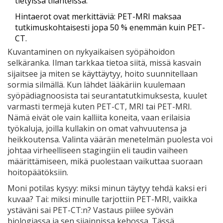
tietyissä tilanteissa.
Hintaerot ovat merkittäviä: PET-MRI maksaa
tutkimuskohtaisesti jopa 50 % enemmän kuin PET-
CT.
Kuvantaminen on nykyaikaisen syöpähoidon
selkäranka. Ilman tarkkaa tietoa siitä, missä kasvain
sijaitsee ja miten se käyttäytyy, hoito suunnitellaan
sormia silmällä. Kun lähdet lääkäriin kuulemaan
syöpädiagnoosista tai seurantatutkimuksesta, kuulet
varmasti termejä kuten PET-CT, MRI tai PET-MRI.
Nämä eivät ole vain kalliita koneita, vaan erilaisia
työkaluja, joilla kullakin on omat vahvuutensa ja
heikkoutensa. Valinta väärän menetelmän puolesta voi
johtaa virheelliseen stagingiin eli taudin vaiheen
määrittämiseen, mikä puolestaan vaikuttaa suoraan
hoitopäätöksiin.
Moni potilas kysyy: miksi minun täytyy tehdä kaksi eri
kuvaa? Tai: miksi minulle tarjottiin PET-MRI, vaikka
ystäväni sai PET-CT:n? Vastaus piilee syövän
biologiassa ja sen sijainnissa kehossa. Tässä