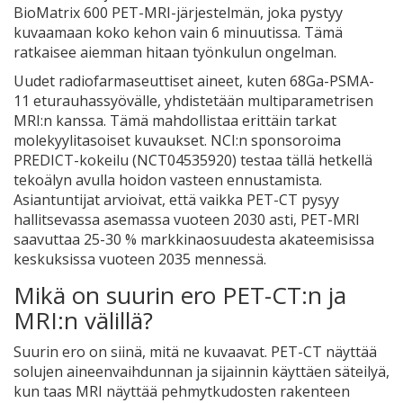
BioMatrix 600 PET-MRI-järjestelmän, joka pystyy
kuvaamaan koko kehon vain 6 minuutissa. Tämä
ratkaisee aiemman hitaan työnkulun ongelman.
Uudet radiofarmaseuttiset aineet, kuten 68Ga-PSMA-
11 eturauhassyövälle, yhdistetään multiparametrisen
MRI:n kanssa. Tämä mahdollistaa erittäin tarkat
molekyylitasoiset kuvaukset. NCI:n sponsoroima
PREDICT-kokeilu (NCT04535920) testaa tällä hetkellä
tekoälyn avulla hoidon vasteen ennustamista.
Asiantuntijat arvioivat, että vaikka PET-CT pysyy
hallitsevassa asemassa vuoteen 2030 asti, PET-MRI
saavuttaa 25-30 % markkinaosuudesta akateemisissa
keskuksissa vuoteen 2035 mennessä.
Mikä on suurin ero PET-CT:n ja
MRI:n välillä?
Suurin ero on siinä, mitä ne kuvaavat. PET-CT näyttää
solujen aineenvaihdunnan ja sijainnin käyttäen säteilyä,
kun taas MRI näyttää pehmytkudosten rakenteen