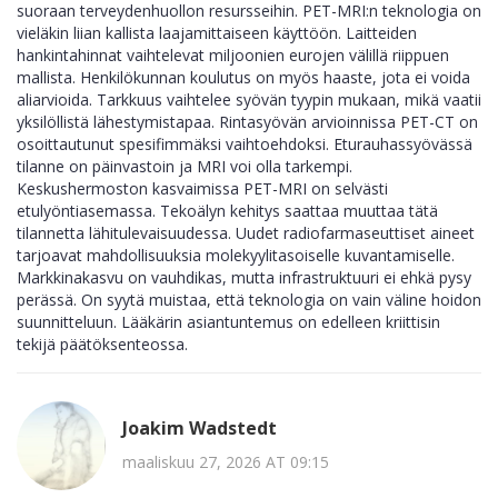
suoraan terveydenhuollon resursseihin. PET-MRI:n teknologia on
vieläkin liian kallista laajamittaiseen käyttöön. Laitteiden
hankintahinnat vaihtelevat miljoonien eurojen välillä riippuen
mallista. Henkilökunnan koulutus on myös haaste, jota ei voida
aliarvioida. Tarkkuus vaihtelee syövän tyypin mukaan, mikä vaatii
yksilöllistä lähestymistapaa. Rintasyövän arvioinnissa PET-CT on
osoittautunut spesifimmäksi vaihtoehdoksi. Eturauhassyövässä
tilanne on päinvastoin ja MRI voi olla tarkempi.
Keskushermoston kasvaimissa PET-MRI on selvästi
etulyöntiasemassa. Tekoälyn kehitys saattaa muuttaa tätä
tilannetta lähitulevaisuudessa. Uudet radiofarmaseuttiset aineet
tarjoavat mahdollisuuksia molekyylitasoiselle kuvantamiselle.
Markkinakasvu on vauhdikas, mutta infrastruktuuri ei ehkä pysy
perässä. On syytä muistaa, että teknologia on vain väline hoidon
suunnitteluun. Lääkärin asiantuntemus on edelleen kriittisin
tekijä päätöksenteossa.
Joakim Wadstedt
maaliskuu 27, 2026 AT 09:15