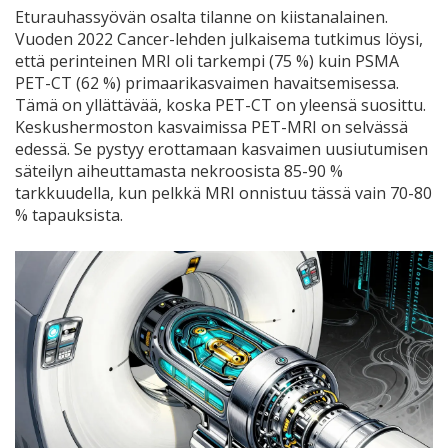
Eturauhassyövän osalta tilanne on kiistanalainen.
Vuoden 2022 Cancer-lehden julkaisema tutkimus löysi,
että perinteinen MRI oli tarkempi (75 %) kuin PSMA
PET-CT (62 %) primaarikasvaimen havaitsemisessa.
Tämä on yllättävää, koska PET-CT on yleensä suosittu.
Keskushermoston kasvaimissa PET-MRI on selvässä
edessä. Se pystyy erottamaan kasvaimen uusiutumisen
säteilyn aiheuttamasta nekroosista 85-90 %
tarkkuudella, kun pelkkä MRI onnistuu tässä vain 70-80
% tapauksista.