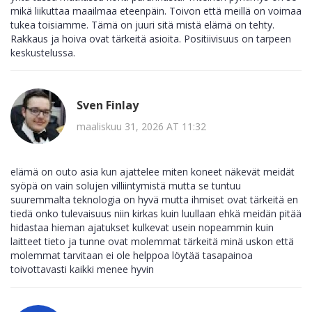
mikä liikuttaa maailmaa eteenpäin. Toivon että meillä on voimaa
tukea toisiamme. Tämä on juuri sitä mistä elämä on tehty.
Rakkaus ja hoiva ovat tärkeitä asioita. Positiivisuus on tarpeen
keskustelussa.
Sven Finlay
maaliskuu 31, 2026 AT 11:32
elämä on outo asia kun ajattelee miten koneet näkevät meidät
syöpä on vain solujen villiintymistä mutta se tuntuu
suuremmalta teknologia on hyvä mutta ihmiset ovat tärkeitä en
tiedä onko tulevaisuus niin kirkas kuin luullaan ehkä meidän pitää
hidastaa hieman ajatukset kulkevat usein nopeammin kuin
laitteet tieto ja tunne ovat molemmat tärkeitä minä uskon että
molemmat tarvitaan ei ole helppoa löytää tasapainoa
toivottavasti kaikki menee hyvin