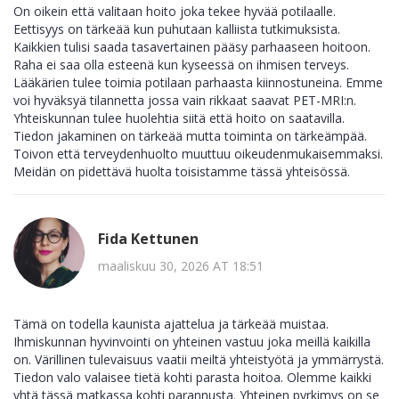
On oikein että valitaan hoito joka tekee hyvää potilaalle.
Eettisyys on tärkeää kun puhutaan kalliista tutkimuksista.
Kaikkien tulisi saada tasavertainen pääsy parhaaseen hoitoon.
Raha ei saa olla esteenä kun kyseessä on ihmisen terveys.
Lääkärien tulee toimia potilaan parhaasta kiinnostuneina. Emme
voi hyväksyä tilannetta jossa vain rikkaat saavat PET-MRI:n.
Yhteiskunnan tulee huolehtia siitä että hoito on saatavilla.
Tiedon jakaminen on tärkeää mutta toiminta on tärkeämpää.
Toivon että terveydenhuolto muuttuu oikeudenmukaisemmaksi.
Meidän on pidettävä huolta toisistamme tässä yhteisössä.
Fida Kettunen
maaliskuu 30, 2026 AT 18:51
Tämä on todella kaunista ajattelua ja tärkeää muistaa.
Ihmiskunnan hyvinvointi on yhteinen vastuu joka meillä kaikilla
on. Värillinen tulevaisuus vaatii meiltä yhteistyötä ja ymmärrystä.
Tiedon valo valaisee tietä kohti parasta hoitoa. Olemme kaikki
yhtä tässä matkassa kohti parannusta. Yhteinen pyrkimys on se