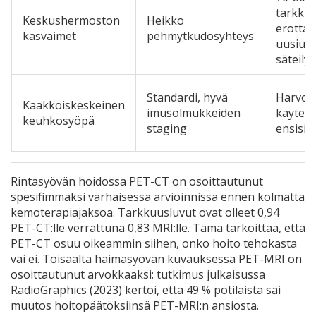
tarkku
Keskushermoston
Heikko
erottae
kasvaimet
pehmytkudosyhteys
uusiut
säteily
Standardi, hyvä
Harvoi
Kaakkoiskeskeinen
imusolmukkeiden
käytett
keuhkosyöpä
staging
ensisij
Rintasyövän hoidossa PET-CT on osoittautunut
spesifimmäksi varhaisessa arvioinnissa ennen kolmatta
kemoterapiajaksoa. Tarkkuusluvut ovat olleet 0,94
PET-CT:lle verrattuna 0,83 MRI:lle. Tämä tarkoittaa, että
PET-CT osuu oikeammin siihen, onko hoito tehokasta
vai ei. Toisaalta haimasyövän kuvauksessa PET-MRI on
osoittautunut arvokkaaksi: tutkimus julkaisussa
RadioGraphics (2023) kertoi, että 49 % potilaista sai
muutos hoitopäätöksiinsä PET-MRI:n ansiosta.