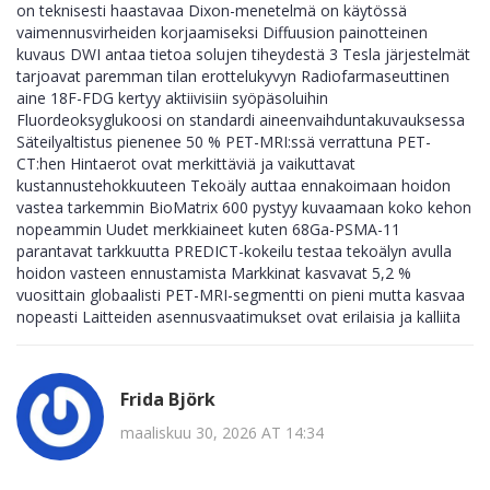
on teknisesti haastavaa Dixon-menetelmä on käytössä
vaimennusvirheiden korjaamiseksi Diffuusion painotteinen
kuvaus DWI antaa tietoa solujen tiheydestä 3 Tesla järjestelmät
tarjoavat paremman tilan erottelukyvyn Radiofarmaseuttinen
aine 18F-FDG kertyy aktiivisiin syöpäsoluihin
Fluordeoksyglukoosi on standardi aineenvaihduntakuvauksessa
Säteilyaltistus pienenee 50 % PET-MRI:ssä verrattuna PET-
CT:hen Hintaerot ovat merkittäviä ja vaikuttavat
kustannustehokkuuteen Tekoäly auttaa ennakoimaan hoidon
vastea tarkemmin BioMatrix 600 pystyy kuvaamaan koko kehon
nopeammin Uudet merkkiaineet kuten 68Ga-PSMA-11
parantavat tarkkuutta PREDICT-kokeilu testaa tekoälyn avulla
hoidon vasteen ennustamista Markkinat kasvavat 5,2 %
vuosittain globaalisti PET-MRI-segmentti on pieni mutta kasvaa
nopeasti Laitteiden asennusvaatimukset ovat erilaisia ja kalliita
Frida Björk
maaliskuu 30, 2026 AT 14:34