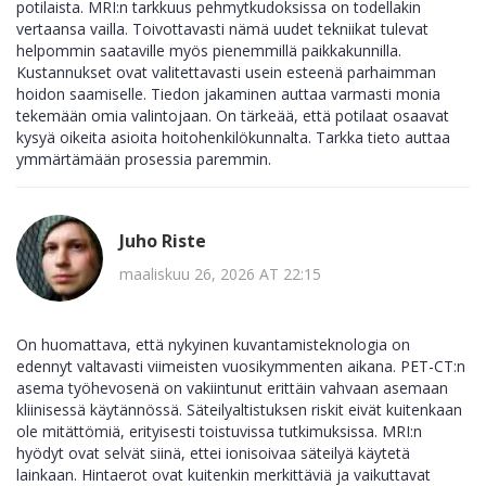
potilaista. MRI:n tarkkuus pehmytkudoksissa on todellakin
vertaansa vailla. Toivottavasti nämä uudet tekniikat tulevat
helpommin saataville myös pienemmillä paikkakunnilla.
Kustannukset ovat valitettavasti usein esteenä parhaimman
hoidon saamiselle. Tiedon jakaminen auttaa varmasti monia
tekemään omia valintojaan. On tärkeää, että potilaat osaavat
kysyä oikeita asioita hoitohenkilökunnalta. Tarkka tieto auttaa
ymmärtämään prosessia paremmin.
Juho Riste
maaliskuu 26, 2026 AT 22:15
On huomattava, että nykyinen kuvantamisteknologia on
edennyt valtavasti viimeisten vuosikymmenten aikana. PET-CT:n
asema työhevosenä on vakiintunut erittäin vahvaan asemaan
kliinisessä käytännössä. Säteilyaltistuksen riskit eivät kuitenkaan
ole mitättömiä, erityisesti toistuvissa tutkimuksissa. MRI:n
hyödyt ovat selvät siinä, ettei ionisoivaa säteilyä käytetä
lainkaan. Hintaerot ovat kuitenkin merkittäviä ja vaikuttavat