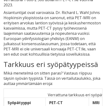
2023.
Asiantuntijat ovat varovaisia. Dr. Richard L. Wahl Johns
Hopkinsin yliopistosta on sanonut, että PET-MRI on
erityisen arvokas lantion syövissä ja keskushermoston
kasvaimissa, mutta PET-CT pysyy työhevosenä
laajemman saatavuutensa ja nopeutensa vuoksi.
Euroopan ydinfysiologian yhdistys (EANM) on
julkaissut konsensuslausuman, jossa todetaan, että
PET-MRI ei ole universaali korvaaja PET-CT:lle, vaan
sen edut ovat kohtuullisia tietyissä sovelluksissa.
Tarkkuus eri syöpätyypeissä
Mikä menetelmä on sitten paras? Vastaus riippuu
täysin syövän tyypistä. Tässä on vertailutaulukko, joka
auttaa ymmärtämään eroja:
Verrattuna tarkkuus eri syöpäty
Syöpätyyppi
PET-CT
MRI