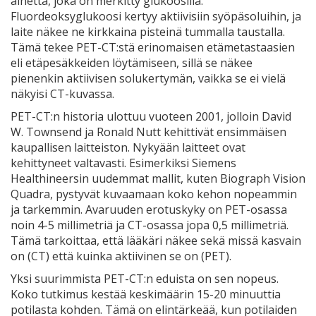
ainetta, joka on merkitty glukoosilla.
Fluordeoksyglukoosi
kertyy aktiivisiin syöpäsoluihin, ja
laite näkee ne kirkkaina pisteinä tummalla taustalla.
Tämä tekee PET-CT:stä erinomaisen etämetastaasien
eli etäpesäkkeiden löytämiseen, sillä se näkee
pienenkin aktiivisen solukertymän, vaikka se ei vielä
näkyisi CT-kuvassa.
PET-CT:n historia ulottuu vuoteen 2001, jolloin David
W. Townsend ja Ronald Nutt kehittivät ensimmäisen
kaupallisen laitteiston. Nykyään laitteet ovat
kehittyneet valtavasti. Esimerkiksi Siemens
Healthineersin uudemmat mallit, kuten Biograph Vision
Quadra, pystyvät kuvaamaan koko kehon nopeammin
ja tarkemmin. Avaruuden erotuskyky on PET-osassa
noin 4-5 millimetriä ja CT-osassa jopa 0,5 millimetriä.
Tämä tarkoittaa, että lääkäri näkee sekä missä kasvain
on (CT) että kuinka aktiivinen se on (PET).
Yksi suurimmista PET-CT:n eduista on sen nopeus.
Koko tutkimus kestää keskimäärin 15-20 minuuttia
potilasta kohden. Tämä on elintärkeää, kun potilaiden