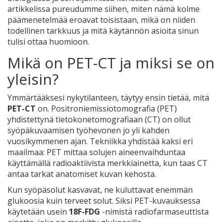
artikkelissa pureudumme siihen, miten nämä kolme
päämenetelmää eroavat toisistaan, mikä on niiden
todellinen tarkkuus ja mitä käytännön asioita sinun
tulisi ottaa huomioon.
Mikä on PET-CT ja miksi se on
yleisin?
Ymmärtääksesi nykytilanteen, täytyy ensin tietää, mitä
PET-CT
on.
Positroniemissiotomografia (PET)
yhdistettynä tietokonetomografiaan (CT)
on ollut
syöpäkuvaamisen työhevonen jo yli kahden
vuosikymmenen ajan. Tekniikka yhdistää kaksi eri
maailmaa: PET mittaa solujen aineenvaihduntaa
käyttämällä radioaktiivista merkkiainetta, kun taas CT
antaa tarkat anatomiset kuvan kehosta.
Kun syöpäsolut kasvavat, ne kuluttavat enemmän
glukoosia kuin terveet solut. Siksi PET-kuvauksessa
käytetään usein
18F-FDG
-nimistä radiofarmaseuttista