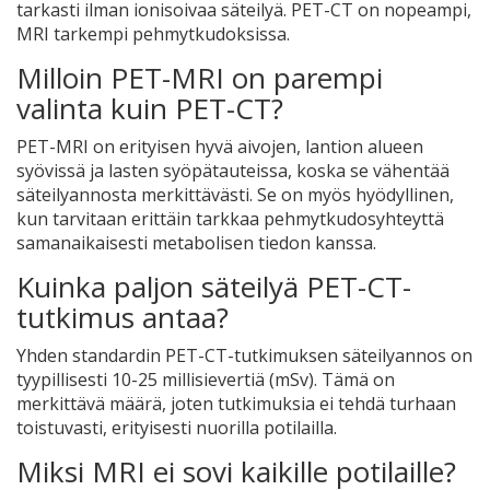
tarkasti ilman ionisoivaa säteilyä. PET-CT on nopeampi,
MRI tarkempi pehmytkudoksissa.
Milloin PET-MRI on parempi
valinta kuin PET-CT?
PET-MRI on erityisen hyvä aivojen, lantion alueen
syövissä ja lasten syöpätauteissa, koska se vähentää
säteilyannosta merkittävästi. Se on myös hyödyllinen,
kun tarvitaan erittäin tarkkaa pehmytkudosyhteyttä
samanaikaisesti metabolisen tiedon kanssa.
Kuinka paljon säteilyä PET-CT-
tutkimus antaa?
Yhden standardin PET-CT-tutkimuksen säteilyannos on
tyypillisesti 10-25 millisievertiä (mSv). Tämä on
merkittävä määrä, joten tutkimuksia ei tehdä turhaan
toistuvasti, erityisesti nuorilla potilailla.
Miksi MRI ei sovi kaikille potilaille?