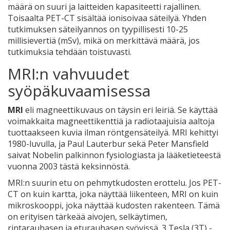
määrä on suuri ja laitteiden kapasiteetti rajallinen.
Toisaalta PET-CT sisältää ionisoivaa säteilyä. Yhden
tutkimuksen säteilyannos on tyypillisesti 10-25
millisievertiä (mSv), mikä on merkittävä määrä, jos
tutkimuksia tehdään toistuvasti.
MRI:n vahvuudet
syöpäkuvaamisessa
MRI
eli magneettikuvaus on täysin eri leiriä.
Se käyttää
voimakkaita magneettikenttiä ja radiotaajuisia aaltoja
tuottaakseen kuvia ilman röntgensäteilyä. MRI kehittyi
1980-luvulla, ja Paul Lauterbur sekä Peter Mansfield
saivat Nobelin palkinnon fysiologiasta ja lääketieteestä
vuonna 2003 tästä keksinnöstä.
MRI:n suurin etu on pehmytkudosten erottelu. Jos PET-
CT on kuin kartta, joka näyttää liikenteen, MRI on kuin
mikroskooppi, joka näyttää kudosten rakenteen. Tämä
on erityisen tärkeää aivojen, selkäytimen,
rintarauhasen ja eturauhasen syövissä. 3 Tesla (3T) -