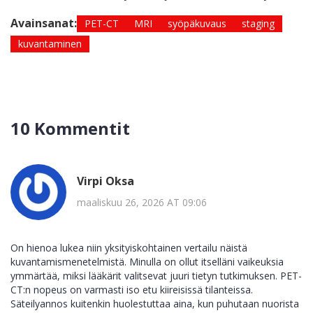
Avainsanat:
PET-CT
MRI
syöpäkuvaus
staging
kuvantaminen
10 Kommentit
Virpi Oksa
maaliskuu 26, 2026 AT 09:06
On hienoa lukea niin yksityiskohtainen vertailu näistä
kuvantamismenetelmistä. Minulla on ollut itselläni vaikeuksia
ymmärtää, miksi lääkärit valitsevat juuri tietyn tutkimuksen. PET-
CT:n nopeus on varmasti iso etu kiireisissä tilanteissa.
Säteilyannos kuitenkin huolestuttaa aina, kun puhutaan nuorista