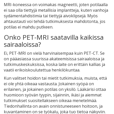
MRI-koneessa on voimakas magneetti, joten potilaalla
ei saa olla tiettyjä metallisia implantteja, kuten vanhoja
sydämentahdistimia tai tiettyjä aivoklipsejä. Myös
ahtaustauti voi tehdä tutkimuksesta mahdotonta, jos
potilas ei mahdu putkeen.
Onko PET-MRI saatavilla kaikissa
sairaaloissa?
Ei, PET-MRI on vielä harvinaisempaa kuin PET-CT. Se
on pääasiassa suurissa akateemisissa sairaaloissa ja
tutkimuskeskuksissa, koska laite on erittäin kallias ja
vaatii erikoiskoulutettua henkilökuntaa.
Kun valitset hoidon tai mietit tutkimuksia, muista, että
ei ole yhtä oikeaa vastausta. Jokainen syöpä on
erilainen, ja jokainen potilas on yksilö. Lääkärisi ottaa
huomioon syövän tyypin, sijainnin, ikäsi ja aiemmat
tutkimukset suositellakseen oikeaa menetelmää.
Tiedonhallinta on avain onnistuneeseen hoitoon, ja
kuvantaminen on se työkalu, joka tuo tietoa näkyviin.