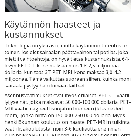
Käytännön haasteet ja
kustannukset
Teknologia on yksi asia, mutta käytännön toteutus on
toinen. Jos olet sairaalan päättäväinen tai potilas, joka
miettii vaihtoehtoja, on hyvä tietää kustannuksista. 64-
levyn PET-CT-kone maksaa noin 1,8-2,5 miljoonaa
dollaria, kun taas 3T PET-MRI-kone maksaa 3,0-4,2
miljoonaa. Tämä vaikuttaa suoraan siihen, kuinka moni
sairaala pystyy hankkimaan laitteet.
Asennusvaatimukset ovat myös erilaiset. PET-CT vaatii
lyijyseinät, jotka maksavat 50 000-100 000 dollaria. PET-
MRI vaatii magneettisuojatun huoneen (RF-shielded
room), jonka hinta on 150 000-250 000 dollaria. Myös
henkilökunnan koulutus on haaste. PET-MRI:n tulkinta
vaatii lisäkoulutusta, noin 3-6 kuukautta enemmän
kuin pelkkä PET-CT. Vuoden 2022 tutkimus osoitti, että