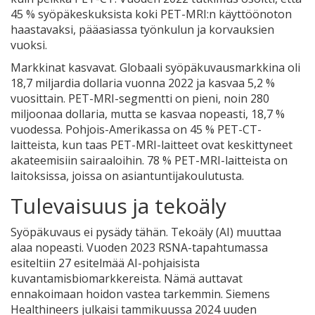
45 % syöpäkeskuksista koki PET-MRI:n käyttöönoton
haastavaksi, pääasiassa työnkulun ja korvauksien
vuoksi.
Markkinat kasvavat. Globaali syöpäkuvausmarkkina oli
18,7 miljardia dollaria vuonna 2022 ja kasvaa 5,2 %
vuosittain. PET-MRI-segmentti on pieni, noin 280
miljoonaa dollaria, mutta se kasvaa nopeasti, 18,7 %
vuodessa. Pohjois-Amerikassa on 45 % PET-CT-
laitteista, kun taas PET-MRI-laitteet ovat keskittyneet
akateemisiin sairaaloihin. 78 % PET-MRI-laitteista on
laitoksissa, joissa on asiantuntijakoulutusta.
Tulevaisuus ja tekoäly
Syöpäkuvaus ei pysädy tähän. Tekoäly (AI) muuttaa
alaa nopeasti. Vuoden 2023 RSNA-tapahtumassa
esiteltiin 27 esitelmää AI-pohjaisista
kuvantamisbiomarkkereista. Nämä auttavat
ennakoimaan hoidon vastea tarkemmin. Siemens
Healthineers julkaisi tammikuussa 2024 uuden