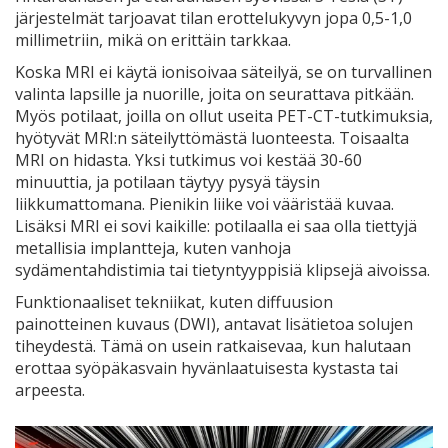
järjestelmät tarjoavat tilan erottelukyvyn jopa 0,5-1,0
millimetriin, mikä on erittäin tarkkaa.
Koska MRI ei käytä ionisoivaa säteilyä, se on turvallinen
valinta lapsille ja nuorille, joita on seurattava pitkään.
Myös potilaat, joilla on ollut useita PET-CT-tutkimuksia,
hyötyvät MRI:n säteilyttömästä luonteesta. Toisaalta
MRI on hidasta. Yksi tutkimus voi kestää 30-60
minuuttia, ja potilaan täytyy pysyä täysin
liikkumattomana. Pienikin liike voi vääristää kuvaa.
Lisäksi MRI ei sovi kaikille: potilaalla ei saa olla tiettyjä
metallisia implantteja, kuten vanhoja
sydämentahdistimia tai tietyntyyppisiä klipsejä aivoissa.
Funktionaaliset tekniikat, kuten diffuusion
painotteinen kuvaus (DWI), antavat lisätietoa solujen
tiheydestä. Tämä on usein ratkaisevaa, kun halutaan
erottaa syöpäkasvain hyvänlaatuisesta kystasta tai
arpeesta.