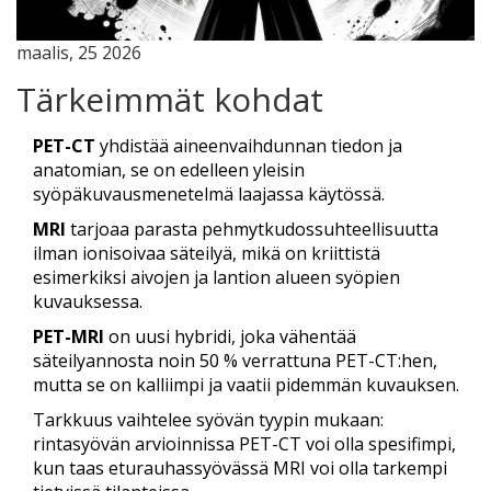
maalis, 25 2026
Tärkeimmät kohdat
PET-CT
yhdistää aineenvaihdunnan tiedon ja
anatomian, se on edelleen yleisin
syöpäkuvausmenetelmä laajassa käytössä.
MRI
tarjoaa parasta pehmytkudossuhteellisuutta
ilman ionisoivaa säteilyä, mikä on kriittistä
esimerkiksi aivojen ja lantion alueen syöpien
kuvauksessa.
PET-MRI
on uusi hybridi, joka vähentää
säteilyannosta noin 50 % verrattuna PET-CT:hen,
mutta se on kalliimpi ja vaatii pidemmän kuvauksen.
Tarkkuus vaihtelee syövän tyypin mukaan:
rintasyövän arvioinnissa PET-CT voi olla spesifimpi,
kun taas eturauhassyövässä MRI voi olla tarkempi