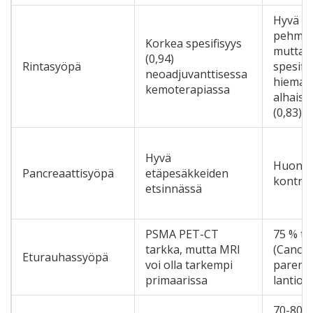
Hyvä
pehmyt
Korkea spesifisyys
mutta
(0,94)
Rintasyöpä
spesifi
neoadjuvanttisessa
hieman
kemoterapiassa
alhaise
(0,83)
Hyvä
Huono 
Pancreaattisyöpä
etäpesäkkeiden
kontras
etsinnässä
PSMA PET-CT
75 % t
tarkka, mutta MRI
(Cancer
Eturauhassyöpä
voi olla tarkempi
paremp
primaarissa
lantion
70-80 