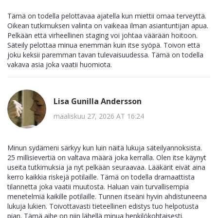
Tämä on todella pelottavaa ajatella kun miettii omaa terveyttä.
Oikean tutkimuksen valinta on vaikeaa ilman asiantuntijan apua.
Pelkään että virheellinen staging voi johtaa väärään hoitoon.
Säteily pelottaa minua enemmän kuin itse syöpä. Toivon että
joku keksii paremman tavan tulevaisuudessa. Tämä on todella
vakava asia joka vaatii huomiota.
Lisa Gunilla Andersson
maaliskuu 27, 2026 AT 16:24
Minun sydämeni särkyy kun luin näitä lukuja säteilyannoksista.
25 millisievertiä on valtava määrä joka kerralla. Olen itse käynyt
useita tutkimuksia ja nyt pelkään seuraavaa. Lääkärit eivät aina
kerro kaikkia riskejä potilaille. Tämä on todella dramaattista
tilannetta joka vaatii muutosta. Haluan vain turvallisempia
menetelmiä kaikille potilaille. Tunnen itseäni hyvin ahdistuneena
lukuja lukien. Toivottavasti tieteellinen edistys tuo helpotusta
pian. Tämä aihe on niin lähellä minua henkilökohtaisesti.