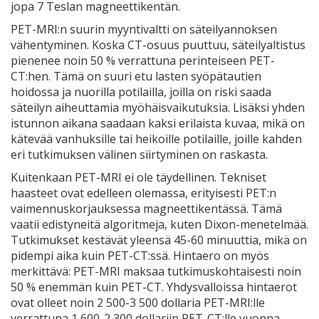
jopa 7 Teslan magneettikentän.
PET-MRI:n suurin myyntivaltti on säteilyannoksen
vähentyminen. Koska CT-osuus puuttuu, säteilyaltistus
pienenee noin 50 % verrattuna perinteiseen PET-
CT:hen. Tämä on suuri etu lasten syöpätautien
hoidossa ja nuorilla potilailla, joilla on riski saada
säteilyn aiheuttamia myöhäisvaikutuksia. Lisäksi yhden
istunnon aikana saadaan kaksi erilaista kuvaa, mikä on
kätevää vanhuksille tai heikoille potilaille, joille kahden
eri tutkimuksen välinen siirtyminen on raskasta.
Kuitenkaan PET-MRI ei ole täydellinen. Tekniset
haasteet ovat edelleen olemassa, erityisesti PET:n
vaimennuskorjauksessa magneettikentässä. Tämä
vaatii edistyneitä algoritmeja, kuten Dixon-menetelmää.
Tutkimukset kestävät yleensä 45-60 minuuttia, mikä on
pidempi aika kuin PET-CT:ssä. Hintaero on myös
merkittävä: PET-MRI maksaa tutkimuskohtaisesti noin
50 % enemmän kuin PET-CT. Yhdysvalloissa hintaerot
ovat olleet noin 2 500-3 500 dollaria PET-MRI:lle
verrattuna 1 600-2 300 dollariin PET-CT:lle vuonna