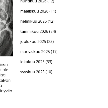
huhtikuu 2026
(12)
maaliskuu 2026
(11)
helmikuu 2026
(12)
tammikuu 2026
(24)
joulukuu 2025
(23)
marraskuu 2025
(17)
lokakuu 2025
(33)
linen
t ole
syyskuu 2025
(10)
isti
kalvon
ä
ttyviin