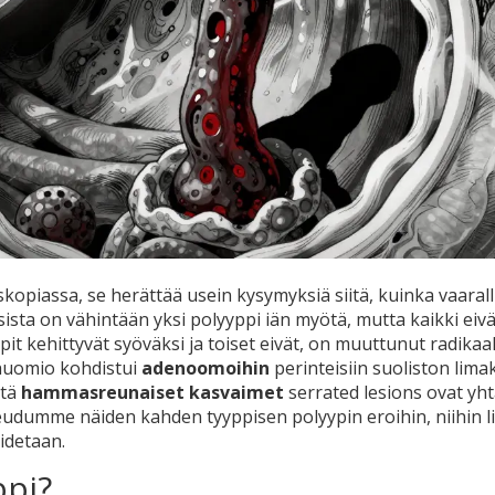
kopiassa, se herättää usein kysymyksiä siitä, kuinka vaaral
isista on vähintään yksi polyyppi iän myötä, mutta kaikki eivä
pit kehittyvät syöväksi ja toiset eivät, on muuttunut radikaal
huomio kohdistui
adenoomoihin
perinteisiin suoliston lima
ttä
hammasreunaiset kasvaimet
serrated lesions
ovat yht
eudumme näiden kahden tyyppisen polyypin eroihin, niihin lii
oidetaan.
ppi?