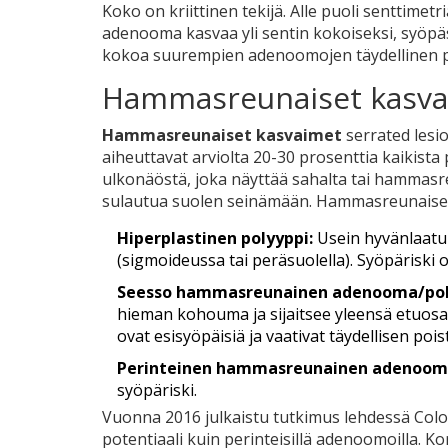
Koko on kriittinen tekijä. Alle puoli senttimet
adenooma kasvaa yli sentin kokoiseksi, syöpä
kokoa suurempien adenoomojen täydellinen p
Hammasreunaiset kasvai
Hammasreunaiset kasvaimet
serrated lesi
aiheuttavat arviolta 20-30 prosenttia kaikist
ulkonäöstä, joka näyttää sahalta tai hammasreun
sulautua suolen seinämään. Hammasreunaiset
Hiperplastinen polyyppi:
Usein hyvänlaatuin
(sigmoideussa tai peräsuolella). Syöpäriski 
Seesso hammasreunainen adenooma/poly
hieman kohouma ja sijaitsee yleensä etuosa
ovat esisyöpäisiä ja vaativat täydellisen pois
Perinteinen hammasreunainen adenooma
syöpäriski.
Vuonna 2016 julkaistu tutkimus lehdessä Color
potentiaali kuin perinteisillä adenoomoilla. K