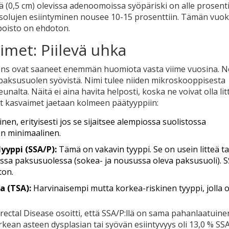
riä (0,5 cm) olevissa adenoomoissa syöpäriski on alle prosent
solujen esiintyminen nousee 10-15 prosenttiin. Tämän vuok
oisto on ehdoton.
met: Piilevä uhka
ons
ovat saaneet enemmän huomiota vasta viime vuosina. N
a paksusuolen syövistä. Nimi tulee niiden mikroskooppisesta
alta. Näitä ei aina havita helposti, koska ne voivat olla litt
 kasvaimet jaetaan kolmeen päätyyppiin:
en, erityisesti jos se sijaitsee alempiossa suolistossa
on minimaalinen.
yppi (SSA/P):
Tämä on vakavin tyyppi. Se on usein litteä ta
ssa paksusuolessa (sokea- ja nousussa oleva paksusuoli). S
ton.
 (TSA):
Harvinaisempi mutta korkea-riskinen tyyppi, jolla o
ectal Disease osoitti, että SSA/P:llä on sama pahanlaatuine
orkean asteen dysplasian tai syövän esiintyvyys oli 13,0 % SS