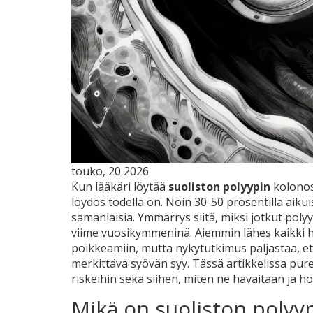
touko, 20 2026
Kun lääkäri löytää
suoliston polyypin
kolonos
löydös todella on
. Noin 30-50 prosentilla aiku
samanlaisia. Ymmärrys siitä, miksi jotkut polyy
viime vuosikymmeninä. Aiemmin lähes kaikki 
poikkeamiin
, mutta nykytutkimus paljastaa, e
merkittävä syövän syy. Tässä artikkelissa pur
riskeihin sekä siihen, miten ne havaitaan ja h
Mikä on suoliston polyy