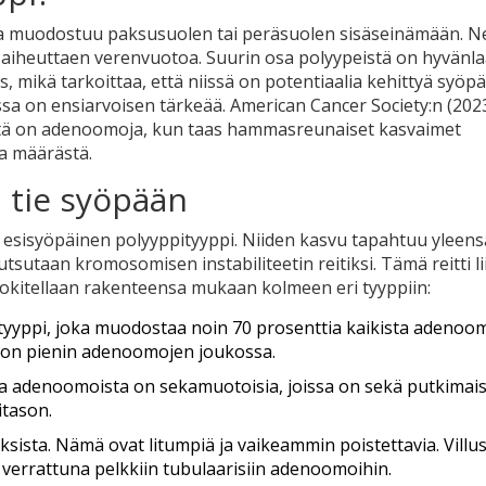
ka muodostuu paksusuolen tai peräsuolen sisäseinämään. N
a aiheuttaen verenvuotoa. Suurin osa polyypeistä on hyvänla
s
, mikä tarkoittaa, että niissä on potentiaalia kehittyä syöpä
issa on ensiarvoisen tärkeää. American Cancer Society:n (202
stä on adenoomoja, kun taas hammasreunaiset kasvaimet
ta määrästä.
 tie syöpään
n esisyöpäinen polyyppityyppi. Niiden kasvu tapahtuu yleens
kutsutaan kromosomisen instabiliteetin reitiksi. Tämä reitti li
okitellaan rakenteensa mukaan kolmeen eri tyyppiin:
tyyppi, joka muodostaa noin 70 prosenttia kaikista adenoom
i on pienin adenoomojen joukossa.
a adenoomoista on sekamuotoisia, joissa on sekä putkimais
itason.
sista. Nämä ovat litumpiä ja vaikeammin poistettavia. Villus
 verrattuna pelkkiin tubulaarisiin adenoomoihin.