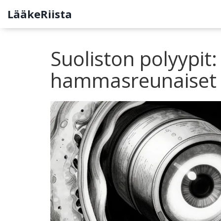
LääkeRiista
Suoliston polyypit
hammasreunaiset ka