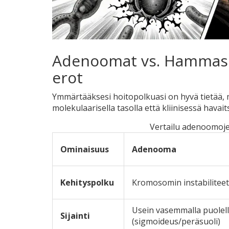
Adenoomat vs. Hammasre
erot
Ymmärtääksesi hoitopolkuasi on hyvä tietää, 
molekulaarisella tasolla että kliinisessä havai
Vertailu adenoomoje
Ominaisuus
Adenooma
Kehityspolku
Kromosomin instabiliteet
Usein vasemmalla puolel
Sijainti
(sigmoideus/peräsuoli)