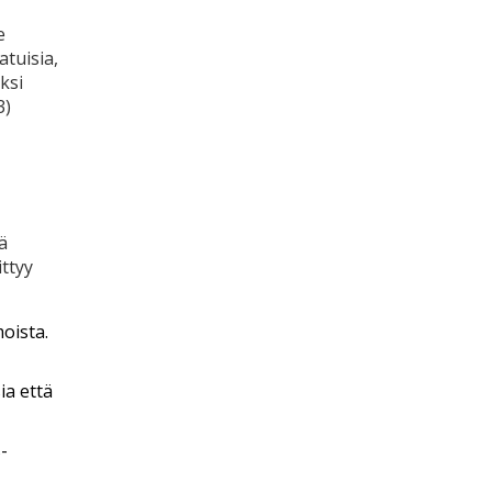
e
atuisia,
ksi
3)
ä
ittyy
oista.
ia että
-