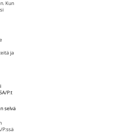
in. Kun
si
e
eitä ja
i
SA/P:t
n selvä
n
A/P:ssä