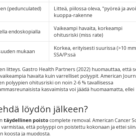
en (pedunculated)
Litteä, piilossa oleva, "pyöreä ja avo
kuoppa-rakenne
Vaikeampi havaita, korkeampi
ella endoskopialla
ohitusriski (miss rate)
Korkea, erityisesti suurissa (>10 mm
-osuuden mukaan
SSA/P:ssä
litteys. Gastro Health Partners (2022) huomauttaa, että ses
ä vaikeampia havaita kuin varrelliset polyypit. American Journ
en polyypien ohitusriski on noin 2-6 % tavallisessa
ammasreunaisista kasvaimista voi jäädä huomaamatta, ellei
tehdä löydön jälkeen?
en
täydellinen poisto
complete removal
. American Cancer S
 varmistaa, että polyyppi on poistettu kokonaan ja ettei siin
in koosta ja muodosta.