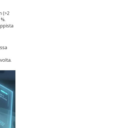
n (>2
 %.
oppista
issa
volta.