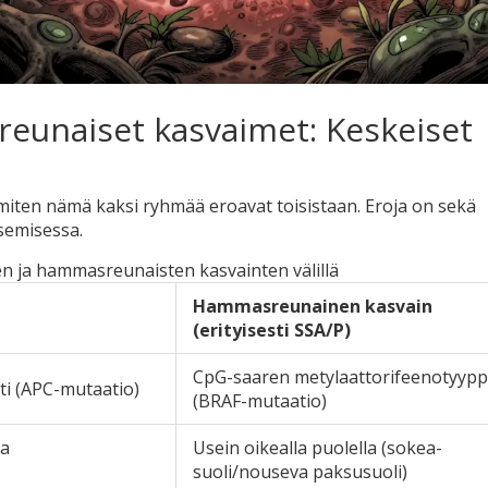
unaiset kasvaimet: Keskeiset
miten nämä kaksi ryhmää eroavat toisistaan. Eroja on sekä
tsemisessa.
n ja hammasreunaisten kasvainten välillä
Hammasreunainen kasvain
(erityisesti SSA/P)
CpG-saaren metylaattorifeenotyypp
ti (APC-mutaatio)
(BRAF-mutaatio)
la
Usein oikealla puolella (sokea-
suoli/nouseva paksusuoli)