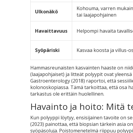
Kohouma, varren mukain
Ulkonäkö
tai laajapohjainen
Havaittavuus
Helpompi havaita tavallis
Syöpäriski
Kasvaa koosta ja villus
Hammasreunaisten kasvainten haaste on niiden 
(laajapohjaiset) ja litteät polyypit ovat yleens
Gastroenterology (2018) raportoi, että sessiili
kolonoskopiassa. Tämä tarkoittaa, että osa h
tarkastus ole erittäin huolellinen.
Havainto ja hoito: Mitä 
Kun polyyppi löytyy, ensisijainen tavoite on s
(2023) painottaa, että biopsian tärkein asia on
syöpäsoluja. Poistomenetelmä riippuu polyyp