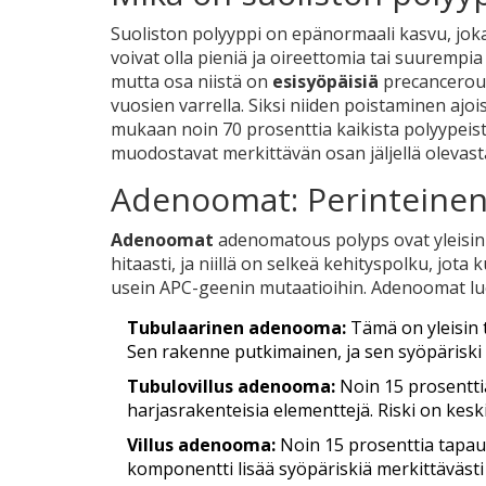
Suoliston polyyppi on epänormaali kasvu, jo
voivat olla pieniä ja oireettomia tai suurempi
mutta osa niistä on
esisyöpäisiä
precancerou
vuosien varrella. Siksi niiden poistaminen ajo
mukaan noin 70 prosenttia kaikista polyypei
muodostavat merkittävän osan jäljellä olevas
Adenoomat: Perinteinen
Adenoomat
adenomatous polyps
ovat yleisi
hitaasti, ja niillä on selkeä kehityspolku, jota 
usein APC-geenin mutaatioihin. Adenoomat lu
Tubulaarinen adenooma:
Tämä on yleisin 
Sen rakenne putkimainen, ja sen syöpärisk
Tubulovillus adenooma:
Noin 15 prosentti
harjasrakenteisia elementtejä. Riski on kesk
Villus adenooma:
Noin 15 prosenttia tapauk
komponentti lisää syöpäriskiä merkittävästi