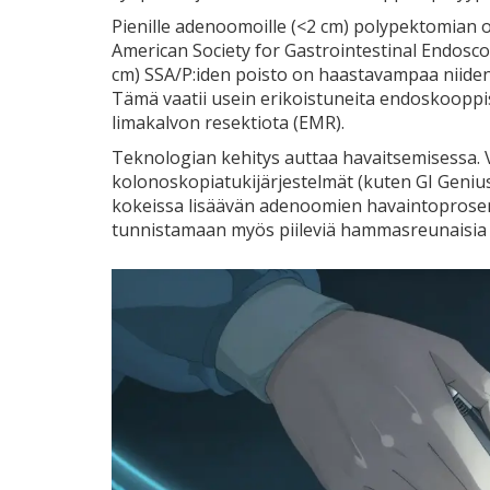
Pienille adenoomoille (<2 cm) polypektomian 
American Society for Gastrointestinal Endosco
cm) SSA/P:iden poisto on haastavampaa niiden
Tämä vaatii usein erikoistuneita endoskooppi
limakalvon resektiota (EMR).
Teknologian kehitys auttaa havaitsemisessa.
kolonoskopiatukijärjestelmät (kuten GI Genius
kokeissa lisäävän adenoomien havaintoprosen
tunnistamaan myös piileviä hammasreunaisia ka