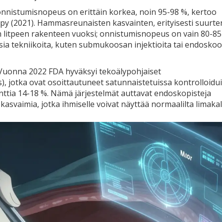
onnistumisnopeus on erittäin korkea, noin 95-98 %, kertoo
py (2021). Hammasreunaisten kasvainten, erityisesti suurte
 litpeen rakenteen vuoksi; onnistumisnopeus on vain 80-85
sia tekniikoita, kuten submukoosan injektioita tai endosko
 Vuonna 2022 FDA hyväksyi tekoälypohjaiset
), jotka ovat osoittautuneet satunnaistetuissa kontrolloidu
ttia 14-18 %. Nämä järjestelmät auttavat endoskopisteja
svaimia, jotka ihmiselle voivat näyttää normaalilta limakal