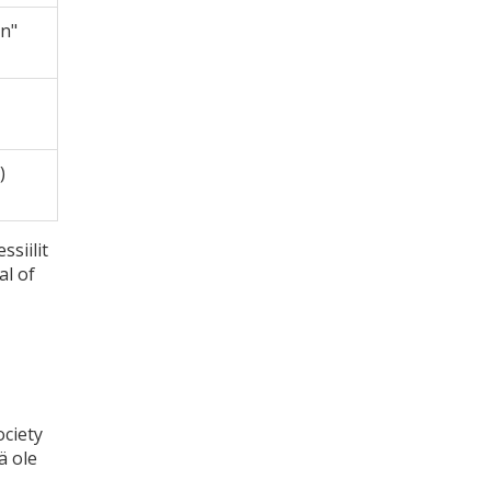
in"
)
siilit
al of
ociety
ä ole