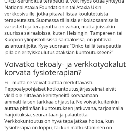
CRED-sertifioitua terapeuttia. Voit myös ottaa yhteyttä
National Ataxia Foundationin tai Ataxia UK:n
verkkosivuille, jotka pitävät listaa koulutetuista
terapeuteista. Suomessa tällaisia erikoisosaamisella
varustettuja terapeuttia on vähän, mutta joissakin
suurissa sairaaloissa, kuten Helsingin, Tampereen tai
Kuopion yliopistollisissa sairaaloissa, on johtavia
asiantuntijoita. Kysy suoraan: “Onko teillä terapeuttia,
jolla on erityiskoulutus ataksian kuntoutukseen?”
Voivatko tekoäly- ja verkkotyökalut
korvata fysioterapian?
Ei - mutta ne voivat auttaa merkittävästi.
Teppoälypohjaiset kotikuntoutusjärjestelmät eivät
vielä ole riittävän kehittyneitä korvaamaan
ammattilaisen tarkkaa ohjausta. Ne voivat kuitenkin
auttaa pitämään kuntoutuksen jatkuvana, tarjoamalla
harjoituksia, seurantaan ja palautetta.
Verkkokuntoutus on hyvä tapa jatkaa hoitoa, kun
fysioterapia on loppu, tai kun matkustaminen on