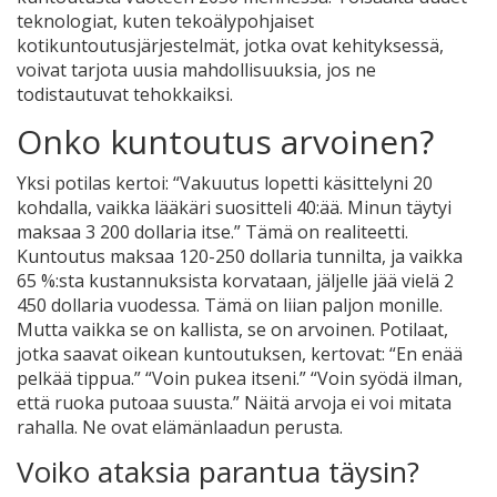
teknologiat, kuten tekoälypohjaiset
kotikuntoutusjärjestelmät, jotka ovat kehityksessä,
voivat tarjota uusia mahdollisuuksia, jos ne
todistautuvat tehokkaiksi.
Onko kuntoutus arvoinen?
Yksi potilas kertoi: “Vakuutus lopetti käsittelyni 20
kohdalla, vaikka lääkäri suositteli 40:ää. Minun täytyi
maksaa 3 200 dollaria itse.” Tämä on realiteetti.
Kuntoutus maksaa 120-250 dollaria tunnilta, ja vaikka
65 %:sta kustannuksista korvataan, jäljelle jää vielä 2
450 dollaria vuodessa. Tämä on liian paljon monille.
Mutta vaikka se on kallista, se on arvoinen. Potilaat,
jotka saavat oikean kuntoutuksen, kertovat: “En enää
pelkää tippua.” “Voin pukea itseni.” “Voin syödä ilman,
että ruoka putoaa suusta.” Näitä arvoja ei voi mitata
rahalla. Ne ovat elämänlaadun perusta.
Voiko ataksia parantua täysin?