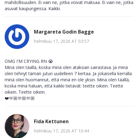
mahdollisuuden. Ei vain ne, jotka voivat maksaa. Ei vain ne, jotka
asuvat kaupungeissa. Kaikki.
Margareta Godin Bagge
helmikuu 17, 2026 AT 03:57
OMG I'M CRYING RN 😭
Minä olen täällä, koska minä olen ataksian sairastava. Ja minä
olen tehnyt tämän jutun uudelleen 7 kertaa. Ja jokaisella kerralla
minä olen huomannut, että minä en ole yksin. Minä olen täällä,
koska minä haluan, että kaikki tietävät: teette oikein. Teette
oikein. Teette oikein.
❤️🫶🏼🫶🏼🫶🏼
Fida Kettunen
helmikuu 17, 2026 AT 10:44