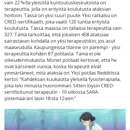
vain 22 %:lla yleisistä kuntoutuskeskuksista on
terapeuttia, jolla on erityistä koulutusta ataksian
hoitoon. Tässä on yksi suuri puute. Yksi ratkaisu on
CRED-sertifikaatti, joka vaatii 120 tuntia erityistä
koulutusta. Tässä maassa on tällaisia terapeuttia vain
327. Tämä tarkoittaa, että jokaisen 458 ataksiaa
sairastavan kohdalla on yksi terapeuttikin, jos asut
maaseudulla. Kaupungeissa tilanne on parempi - yksi
terapeuttia kohden 87 potilasta. Tämä ei ole
oikeudenmukaista. Monet potilaat kertovat, että he
ovat kärsineet vuosia, koska terapeutit eivät
ymmärtäneet, mitä ataksia on. Yksi potilas Redditissä
kertoi: “Kahdeksan kuukautta yleisellä fysioterapialla,
joka teki minusta huonomman. Sitten löysin CRED-
sertifioitunut terapeutin - 10 viikossa SARA-
pistemääräni laski 18:sta 12:een.”