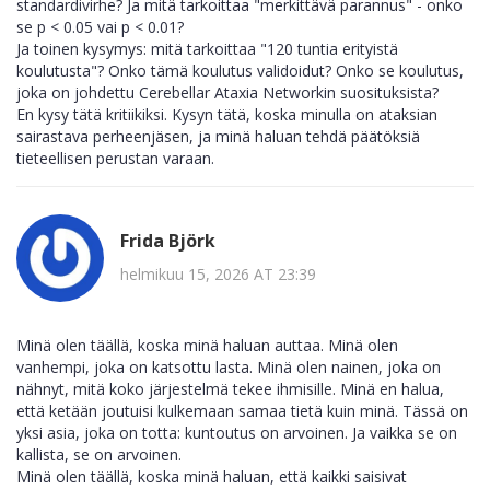
standardivirhe? Ja mitä tarkoittaa "merkittävä parannus" - onko
se p < 0.05 vai p < 0.01?
Ja toinen kysymys: mitä tarkoittaa "120 tuntia erityistä
koulutusta"? Onko tämä koulutus validoidut? Onko se koulutus,
joka on johdettu Cerebellar Ataxia Networkin suosituksista?
En kysy tätä kritiikiksi. Kysyn tätä, koska minulla on ataksian
sairastava perheenjäsen, ja minä haluan tehdä päätöksiä
tieteellisen perustan varaan.
Frida Björk
helmikuu 15, 2026 AT 23:39
Minä olen täällä, koska minä haluan auttaa. Minä olen
vanhempi, joka on katsottu lasta. Minä olen nainen, joka on
nähnyt, mitä koko järjestelmä tekee ihmisille. Minä en halua,
että ketään joutuisi kulkemaan samaa tietä kuin minä. Tässä on
yksi asia, joka on totta: kuntoutus on arvoinen. Ja vaikka se on
kallista, se on arvoinen.
Minä olen täällä, koska minä haluan, että kaikki saisivat