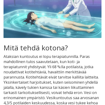
Mitä tehdä kotona?
Ataksian kuntoutus ei lopu terapiatunnilla. Paras
mahdollinen tulos saavutetaan, kun koti- ja
terapiatunnit yhdistyvät. Yli 68 %:lla potilaista, jotka
noudattivat kotitehtäviä, havaittiin merkittävää
parannusta. Kotitehtävät eivät tarvitse kalliita laitteita.
Yksinkertaiset harjoitukset, kuten seisominen yhdellä
jalalla, kävely tukien kanssa tai käsien liikuttaminen
tarkasti tarkoituksellisesti, voivat tehdä eron. Vesi on
erinomainen ympäristö. Vesikuntoutus saa arvosanan
4,3/5 potilaiden keskuudessa, koska vesi tukee kehoa