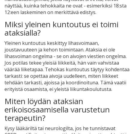
näyttää, kuinka tehokkaita ne ovat - esimerkiksi 18:sta
12:een laskeminen on merkittävä edistys.
Miksi yleinen kuntoutus ei toimi
ataksialla?
Yleinen kuntoutus keskittyy lihasvoimaan,
joustavuuteen ja kehon toimintaan. Ataksia ei ole
lihasvoiman ongelma - se on aivojen viestien ongelma.
Jos potilas tekee yleisiä liikkeitä, hän vain vahvistaa
väärää liiketapaa. Tehokas kuntoutus täytyy kohdentaa
tarkasti: se opettaa aivoja uudelleen, miten liikkeet
tehdään tarkasti, ajoissa ja koordinoituna. Tämä vaatii
erityistä osaamista, ei yleistä liikuntakoulutusta.
Miten löydän ataksian
erikoisosaamisella varustetun
terapeutin?
Kysy lääkäriltä tai neurologilta, jos he tunnistavat