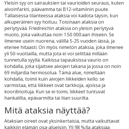
Yleisin syy on sairauksien tai vaurioiden seuraus, kuten
aivoinfarkti, päävamma tai B12-vitamiinin puute.
Tällaisessa tilanteessa ataksia voi kadota täysin, kun
alkuperäinen syy hoituu. Toisinaan ataksia on
periytyvää. Friedreichin ataksia on yleisin periytyvä
muoto, joka vaikuttaa noin 1:50 000:aan ihiseen. Se
ilmenee usein nuorena, välillä 5-25 vuoden iässä, ja
etenee hitaasti. On myös nimetön ataksia, joka ilmenee
yli 50-vuotiailla, mutta jota ei voi selittää millään
tunnetulla syyllä. Kaikissa tapauksissa vaurio on
kohdalla, joka sijaitsee aivojen takana ja jossa on noin
69 miljardia hermosolua. Tämä alue, nimeltään
kohdalla, toimii kuin aivojen liikkeiden kello: se
varmistaa, että liikkeet ovat tarkkoja, ajoissa ja
koordinoituja. Kun se ei toimi, liikkeet tuntuvat
hankalilta, epävarmilta tai liian suurilta.
Mitä ataksia näyttää?
Ataksian oireet ovat yksinkertaisia, mutta vaikuttavat
kaikkiin elämän osa-alueisiin. Yli 98 %:lla ataksiaa