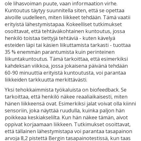
ole lihasvoiman puute, vaan informaation virhe.
Kuntoutus täytyy suunnitella siten, että se opettaa
aivoille uudelleen, miten liikkeet tehdään. Tämä vaatii
erityistä lähestymistapaa. Kokeelliset tutkimukset
osoittavat, että tehtäväkohtainen kuntoutus, jossa
henkilö toistaa tiettyjä tehtäviä - kuten kävelyä
esteiden läpi tai käsien liikuttamista tarkasti - tuottaa
35 % enemmän parantumista kuin perinteinen
liikuntakuntoutus. Tämä tarkoittaa, että esimerkiksi
kahdeksan viikkoa, jossa jokaisena päivänä tehdään
60-90 minuuttia erityistä kuntoutusta, voi parantaa
liikkeiden tarkkuutta merkittävästi.
Yksi tehokkaimmista työkaluista on biofeedback. Se
tarkoittaa, että henkilö näkee reaaliaikaisesti, miten
hänen liikkeensä ovat. Esimerkiksi jalat voivat olla kiinni
sensoriin, joka näyttää ruudulla, kuinka paljon hän
poikkeaa keskiakselilta. Kun hän näkee tämän, aivot
oppivat korjaamaan liikkeen. Tutkimukset osoittavat,
että tällainen lähestymistapa voi parantaa tasapainon
arvoja 8,2 pistettä Bergin tasapainotestissä, kun taas