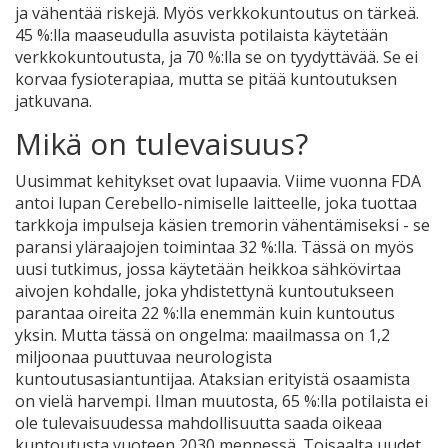
ja vähentää riskejä. Myös verkkokuntoutus on tärkeä.
45 %:lla maaseudulla asuvista potilaista käytetään
verkkokuntoutusta, ja 70 %:lla se on tyydyttävää. Se ei
korvaa fysioterapiaa, mutta se pitää kuntoutuksen
jatkuvana.
Mikä on tulevaisuus?
Uusimmat kehitykset ovat lupaavia. Viime vuonna FDA
antoi lupan Cerebello-nimiselle laitteelle, joka tuottaa
tarkkoja impulseja käsien tremorin vähentämiseksi - se
paransi yläraajojen toimintaa 32 %:lla. Tässä on myös
uusi tutkimus, jossa käytetään heikkoa sähkövirtaa
aivojen kohdalle, joka yhdistettynä kuntoutukseen
parantaa oireita 22 %:lla enemmän kuin kuntoutus
yksin. Mutta tässä on ongelma: maailmassa on 1,2
miljoonaa puuttuvaa neurologista
kuntoutusasiantuntijaa. Ataksian erityistä osaamista
on vielä harvempi. Ilman muutosta, 65 %:lla potilaista ei
ole tulevaisuudessa mahdollisuutta saada oikeaa
kuntoutusta vuoteen 2030 mennessä. Toisaalta uudet