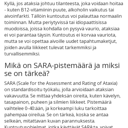
Kyllä, jos ataksia johtuu tilanteesta, joka voidaan hoitaa
- kuten B12-vitamiinin puute, alkoholin vaikutus tai
aivoinfarkti. Tällöin kuntoutus voi palauttaa normaalin
toiminnan. Mutta periytyvissä tai idiopaattisissa
muodoissa, joissa kohdalla on pysyvä vaurio, ataksiaa
ei voi parantaa täysin. Kuntoutus ei korvaa vauriota,
mutta se voi opettaa aivoille uudet tapahtumaketjut,
joiden avulla liikkeet tulevat tarkemmiksi ja
turvallisemmiksi.
Mikä on SARA-pistemäärä ja miksi
se on tärkeä?
SARA (Scale for the Assessment and Rating of Ataxia)
on standardisoitu työkalu, jolla arvioidaan ataksian
vakavuutta. Se mittaa yhdeksän oireita, kuten kävelyn,
tasapainon, puheen ja silmien liikkeet. Pistemäärä
vaihtelee 0-40:ään, ja korkeampi luku tarkoittaa
pahempaa oireilua. Se on tärkeä, koska se antaa
selkeän, mitattavan kuvan parannuksesta.
Kuntoutusohjelmat, jotka käyttävät SARA:ta, voivat