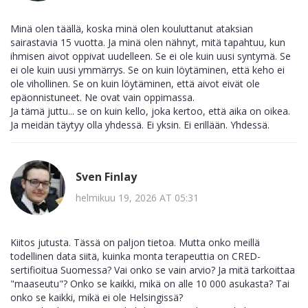
Minä olen täällä, koska minä olen kouluttanut ataksian
sairastavia 15 vuotta. Ja minä olen nähnyt, mitä tapahtuu, kun
ihmisen aivot oppivat uudelleen. Se ei ole kuin uusi syntymä. Se
ei ole kuin uusi ymmärrys. Se on kuin löytäminen, että keho ei
ole vihollinen. Se on kuin löytäminen, että aivot eivät ole
epäonnistuneet. Ne ovat vain oppimassa.
Ja tämä juttu... se on kuin kello, joka kertoo, että aika on oikea.
Ja meidän täytyy olla yhdessä. Ei yksin. Ei erillään. Yhdessä.
Sven Finlay
helmikuu 19, 2026 AT 05:31
Kiitos jutusta. Tässä on paljon tietoa. Mutta onko meillä
todellinen data siitä, kuinka monta terapeuttia on CRED-
sertifioitua Suomessa? Vai onko se vain arvio? Ja mitä tarkoittaa
"maaseutu"? Onko se kaikki, mikä on alle 10 000 asukasta? Tai
onko se kaikki, mikä ei ole Helsingissä?