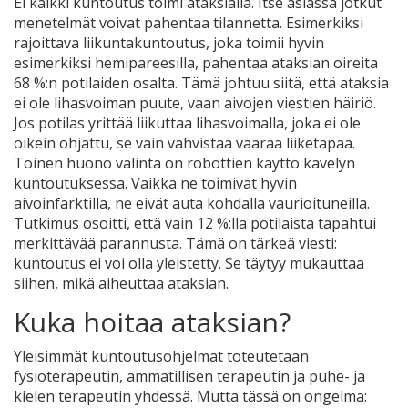
Ei kaikki kuntoutus toimi ataksialla. Itse asiassa jotkut
menetelmät voivat pahentaa tilannetta. Esimerkiksi
rajoittava liikuntakuntoutus, joka toimii hyvin
esimerkiksi hemipareesilla, pahentaa ataksian oireita
68 %:n potilaiden osalta. Tämä johtuu siitä, että ataksia
ei ole lihasvoiman puute, vaan aivojen viestien häiriö.
Jos potilas yrittää liikuttaa lihasvoimalla, joka ei ole
oikein ohjattu, se vain vahvistaa väärää liiketapaa.
Toinen huono valinta on robottien käyttö kävelyn
kuntoutuksessa. Vaikka ne toimivat hyvin
aivoinfarktilla, ne eivät auta kohdalla vaurioituneilla.
Tutkimus osoitti, että vain 12 %:lla potilaista tapahtui
merkittävää parannusta. Tämä on tärkeä viesti:
kuntoutus ei voi olla yleistetty. Se täytyy mukauttaa
siihen, mikä aiheuttaa ataksian.
Kuka hoitaa ataksian?
Yleisimmät kuntoutusohjelmat toteutetaan
fysioterapeutin, ammatillisen terapeutin ja puhe- ja
kielen terapeutin yhdessä. Mutta tässä on ongelma: