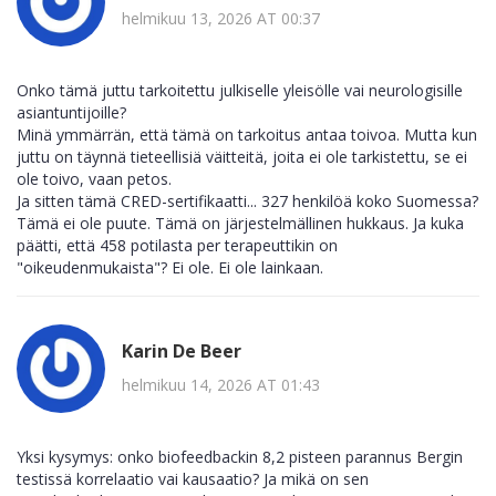
helmikuu 13, 2026 AT 00:37
Onko tämä juttu tarkoitettu julkiselle yleisölle vai neurologisille
asiantuntijoille?
Minä ymmärrän, että tämä on tarkoitus antaa toivoa. Mutta kun
juttu on täynnä tieteellisiä väitteitä, joita ei ole tarkistettu, se ei
ole toivo, vaan petos.
Ja sitten tämä CRED-sertifikaatti... 327 henkilöä koko Suomessa?
Tämä ei ole puute. Tämä on järjestelmällinen hukkaus. Ja kuka
päätti, että 458 potilasta per terapeuttikin on
"oikeudenmukaista"? Ei ole. Ei ole lainkaan.
Karin De Beer
helmikuu 14, 2026 AT 01:43
Yksi kysymys: onko biofeedbackin 8,2 pisteen parannus Bergin
testissä korrelaatio vai kausaatio? Ja mikä on sen