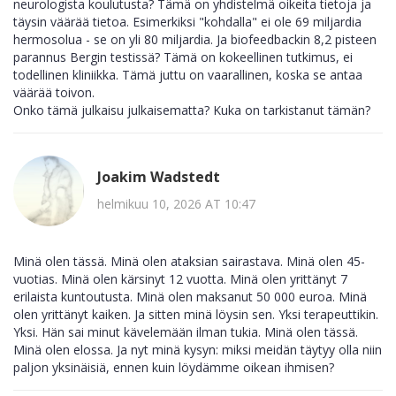
neurologista koulutusta? Tämä on yhdistelmä oikeita tietoja ja
täysin väärää tietoa. Esimerkiksi "kohdalla" ei ole 69 miljardia
hermosolua - se on yli 80 miljardia. Ja biofeedbackin 8,2 pisteen
parannus Bergin testissä? Tämä on kokeellinen tutkimus, ei
todellinen kliniikka. Tämä juttu on vaarallinen, koska se antaa
väärää toivon.
Onko tämä julkaisu julkaisematta? Kuka on tarkistanut tämän?
Joakim Wadstedt
helmikuu 10, 2026 AT 10:47
Minä olen tässä. Minä olen ataksian sairastava. Minä olen 45-
vuotias. Minä olen kärsinyt 12 vuotta. Minä olen yrittänyt 7
erilaista kuntoutusta. Minä olen maksanut 50 000 euroa. Minä
olen yrittänyt kaiken. Ja sitten minä löysin sen. Yksi terapeuttikin.
Yksi. Hän sai minut kävelemään ilman tukia. Minä olen tässä.
Minä olen elossa. Ja nyt minä kysyn: miksi meidän täytyy olla niin
paljon yksinäisiä, ennen kuin löydämme oikean ihmisen?