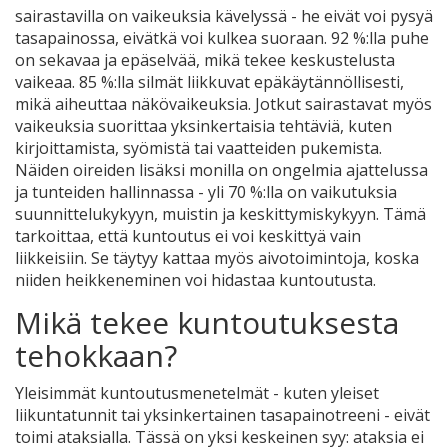
sairastavilla on vaikeuksia kävelyssä - he eivät voi pysyä
tasapainossa, eivätkä voi kulkea suoraan. 92 %:lla puhe
on sekavaa ja epäselvää, mikä tekee keskustelusta
vaikeaa. 85 %:lla silmät liikkuvat epäkäytännöllisesti,
mikä aiheuttaa näkövaikeuksia. Jotkut sairastavat myös
vaikeuksia suorittaa yksinkertaisia tehtäviä, kuten
kirjoittamista, syömistä tai vaatteiden pukemista.
Näiden oireiden lisäksi monilla on ongelmia ajattelussa
ja tunteiden hallinnassa - yli 70 %:lla on vaikutuksia
suunnittelukykyyn, muistin ja keskittymiskykyyn. Tämä
tarkoittaa, että kuntoutus ei voi keskittyä vain
liikkeisiin. Se täytyy kattaa myös aivotoimintoja, koska
niiden heikkeneminen voi hidastaa kuntoutusta.
Mikä tekee kuntoutuksesta
tehokkaan?
Yleisimmät kuntoutusmenetelmät - kuten yleiset
liikuntatunnit tai yksinkertainen tasapainotreeni - eivät
toimi ataksialla. Tässä on yksi keskeinen syy: ataksia ei